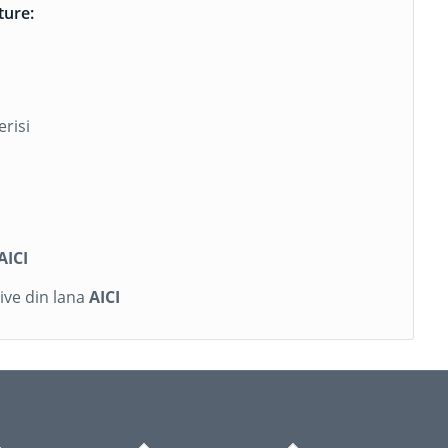
ture:
erisi
I
AICI
ive din lana
AICI