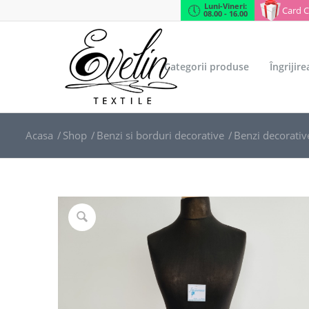
Luni-Vineri:
Card 
08.00 - 16.00
Categorii produse
Îngrijir
Acasa
/
Shop
/
Benzi si borduri decorative
/
Benzi decorativ