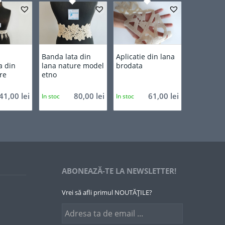
Banda lata din
Aplicatie din lana
a din
lana nature model
brodata
re
etno
41,00
lei
80,00
lei
61,00
lei
In stoc
In stoc
ABONEAZĂ-TE LA NEWSLETTER!
Vrei să afli primul NOUTĂȚILE?