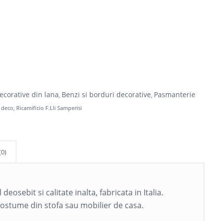
ecorative din lana
Benzi si borduri decorative
Pasmanterie
,
,
 deco
,
Ricamificio F.Lli Samperisi
(0)
deosebit si calitate inalta, fabricata in Italia.
costume din stofa sau mobilier de casa.