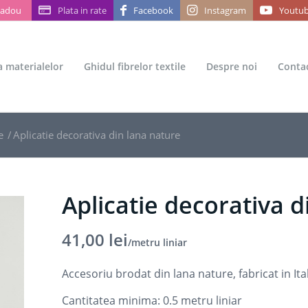
Cadou
Plata in rate
Facebook
Instagram
Youtu
ea materialelor
Ghidul fibrelor textile
Despre noi
Conta
e
/
Aplicatie decorativa din lana nature
Aplicatie decorativa d
41,00
lei
/metru liniar
Accesoriu brodat din lana nature, fabricat in Ita
Cantitatea minima: 0.5
metru liniar