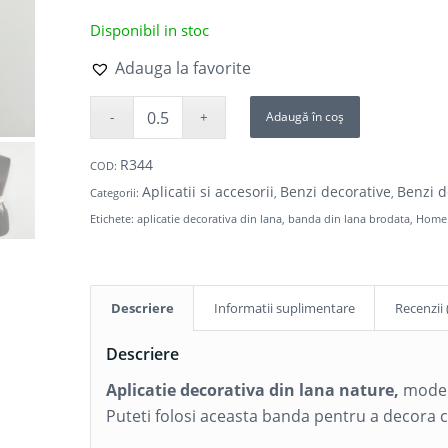
Disponibil in stoc
Adauga la favorite
Adaugă în coș
R344
COD:
Aplicatii si accesorii
Benzi decorative
Benzi d
Categorii:
,
,
Etichete:
aplicatie decorativa din lana
,
banda din lana brodata
,
Home
Descriere
Informatii suplimentare
Recenzii 
Descriere
Aplicatie decorativa din lana nature,
model 
Puteti folosi aceasta banda pentru a decora 