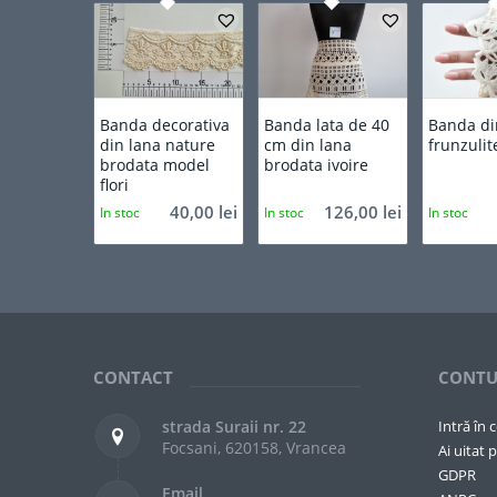
Banda decorativa
Banda lata de 40
Banda di
din lana nature
cm din lana
frunzulit
brodata model
brodata ivoire
flori
40,00
lei
126,00
lei
In stoc
In stoc
In stoc
CONTACT
CONTU
strada Suraii nr. 22
Intră în 
Focsani, 620158, Vrancea
Ai uitat p
GDPR
Email