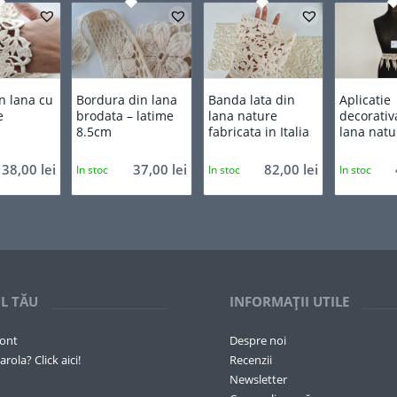
n lana cu
Bordura din lana
Banda lata din
Aplicatie
e
brodata – latime
lana nature
decorativ
8.5cm
fabricata in Italia
lana natu
38,00
lei
37,00
lei
82,00
lei
In stoc
In stoc
In stoc
L TĂU
INFORMAȚII UTILE
cont
Despre noi
arola? Click aici!
Recenzii
Newsletter