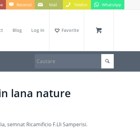
be
Recenzii
Mail
Telefon
WhatsApp
ct
Blog
Log In
Favorite
in lana nature
lia, semnat Ricamificio F.Lli Samperisi.