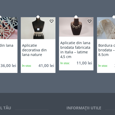
Aplicatie din lana
din lana
Aplicatie
Bordura d
brodata fabricata
l
decorativa din
brodata –
in Italia – latime
lana nature
8.5cm
4,5 cm
11,00
lei
In stoc
36,00
lei
41,00
lei
In stoc
In stoc
L TĂU
INFORMAȚII UTILE