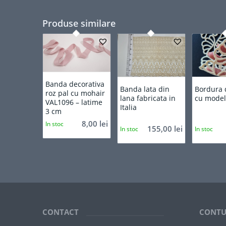
Produse similare
5.00
Banda decorativa
Banda lata din
Bordura 
roz pal cu mohair
lana fabricata in
cu mode
VAL1096 – latime
Italia
3 cm
8,00
lei
In stoc
155,00
lei
In stoc
In stoc
CONTACT
CONTU