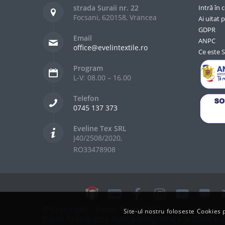
strada Suraii nr. 22
Intră în 
Focsani, 620158, Vrancea
Ai uitat p
GDPR
Email
ANPC
office@evelintextile.ro
Ce este 
Program
L-V: 08.00 – 16.00
Telefon
0745 137 373
Eveline Tex SRL
J40/2508/2020,
RO33478908
© Copyright – Evelin Textile 2026
Site-ul nostru foloseste Cookie
Evelin Textile este marca inregistrata la OSIM 