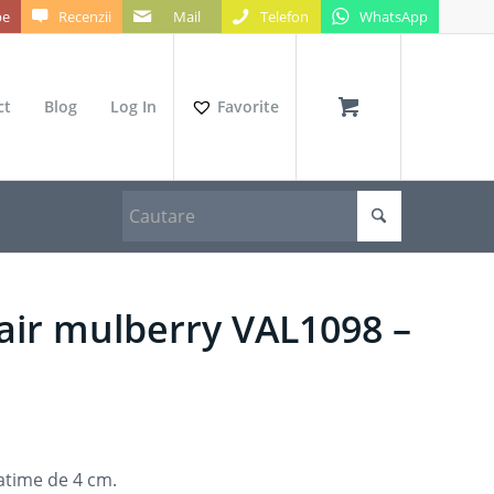
be
Recenzii
Mail
Telefon
WhatsApp
ct
Blog
Log In
Favorite
air mulberry VAL1098 –
atime de 4 cm.