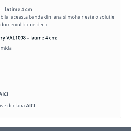
 – latime 4 cm
abila, aceasta banda din lana si mohair este o solutie
in domeniul home deco.
rry VAL1098 – latime 4 cm:
amida
I
AICI
ive din lana
AICI