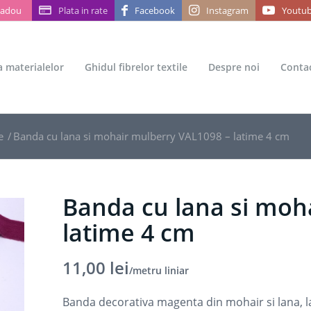
Cadou
Plata in rate
Facebook
Instagram
Youtu
ea materialelor
Ghidul fibrelor textile
Despre noi
Conta
e
/
Banda cu lana si mohair mulberry VAL1098 – latime 4 cm
Banda cu lana si moh
latime 4 cm
11,00
lei
/metru liniar
Banda decorativa magenta din mohair si lana, l