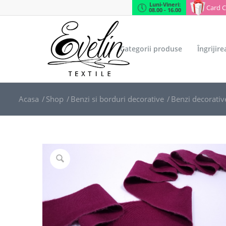
Luni-Vineri:
Card 
08.00 - 16.00
Categorii produse
Îngrijir
Acasa
/
Shop
/
Benzi si borduri decorative
/
Benzi decorativ