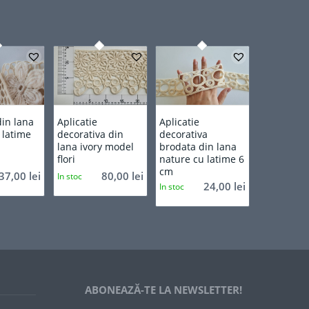
in lana
Aplicatie
Aplicatie
 latime
decorativa din
decorativa
lana ivory model
brodata din lana
flori
nature cu latime 6
cm
37,00
lei
80,00
lei
In stoc
24,00
lei
In stoc
ABONEAZĂ-TE LA NEWSLETTER!