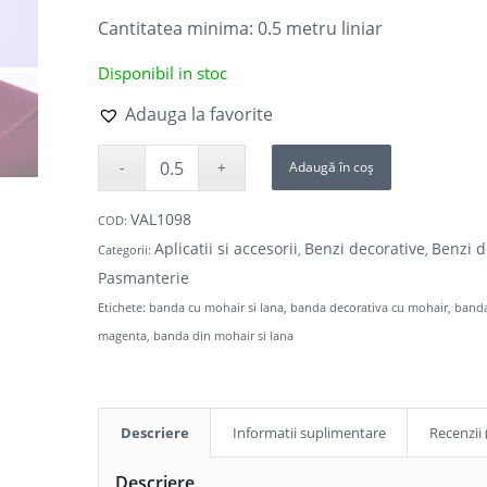
Cantitatea minima: 0.5
metru liniar
Disponibil in stoc
Adauga la favorite
Adaugă în coș
VAL1098
COD:
Aplicatii si accesorii
Benzi decorative
Benzi d
Categorii:
,
,
Pasmanterie
Etichete:
banda cu mohair si lana
,
banda decorativa cu mohair
,
banda
magenta
,
banda din mohair si lana
Descriere
Informatii suplimentare
Recenzii 
Descriere