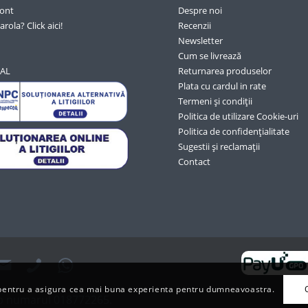
cont
Despre noi
arola? Click aici!
Recenzii
Newsletter
Cum se livrează
SAL
Returnarea produselor
Plata cu cardul in rate
Termeni și condiții
Politica de utilizare Cookie-uri
Politica de confidențialitate
Sugestii și reclamații
Contact
s pentru a asigura cea mai buna experienta pentru dumneavoastra.
sub numarul 018772265.