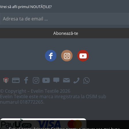
Vrei să afli primul NOUTĂȚILE?
© Copyright – Evelin Textile 2026
Evelin Textile este marca inregistrata la OSIM sub
numarul 018772265.
Site-ul nostru foloseste Cookies pentru a asigura cea mai buna