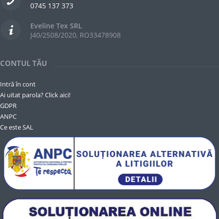
0745 137 373
Eveline Tex SRL
J40/2508/2020, RO33478908
CONTUL TĂU
Intră în cont
Ai uitat parola? Click aici!
GDPR
ANPC
Ce este SAL