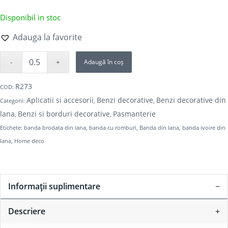
Disponibil in stoc
Adauga la favorite
Adaugă în coș
R273
COD:
Aplicatii si accesorii
Benzi decorative
Benzi decorative din
Categorii:
,
,
lana
Benzi si borduri decorative
Pasmanterie
,
,
Etichete:
banda brodata din lana
,
banda cu romburi
,
Banda din lana
,
banda ivoire din
lana
,
Home deco
Informații suplimentare
Descriere