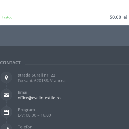
50,00
lei
In stoc
CONTACT
strada Suraii nr. 22
Focsani, 620158, Vrancea
Email
office@evelintextile.ro
Program
L-V: 08.00 – 16.00
Telefon