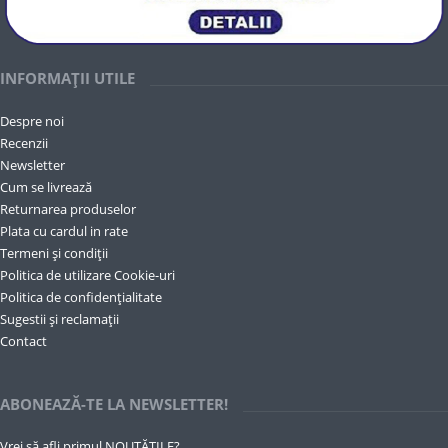
INFORMAȚII UTILE
Despre noi
Recenzii
Newsletter
Cum se livrează
Returnarea produselor
Plata cu cardul in rate
Termeni și condiții
Politica de utilizare Cookie-uri
Politica de confidențialitate
Sugestii și reclamații
Contact
ABONEAZĂ-TE LA NEWSLETTER!
Vrei să afli primul NOUTĂȚILE?