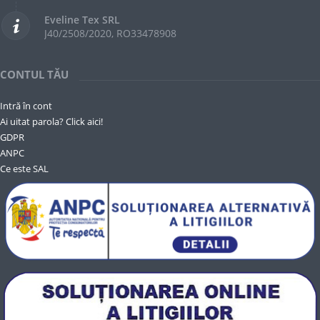
Eveline Tex SRL
J40/2508/2020, RO33478908
CONTUL TĂU
Intră în cont
Ai uitat parola? Click aici!
GDPR
ANPC
Ce este SAL