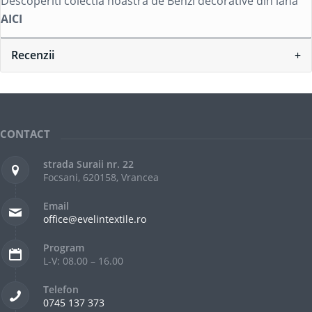
Descoperiti colectia noastra de Benzi decorative din lana
AICI
Recenzii
CONTACT
strada Suraii nr. 22
Focsani, 620158, Vrancea
Email
office@evelintextile.ro
Program
L-V: 08.00 – 16.00
Telefon
0745 137 373