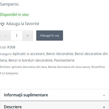
Samperisi.
Disponibil in stoc
Adauga la favorite
Adaugă în coș
R308
COD:
Aplicatii si accesorii
Benzi decorative
Benzi decorative din
Categorii:
,
,
lana
Benzi si borduri decorative
Pasmanterie
,
,
Etichete:
aplicatie decorativa din lana
,
Banda decorativa din lana nature
,
Ricamificio
F.Lli Samperisi
Informații suplimentare
Descriere