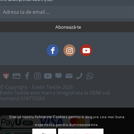
© Copyright – Evelin Textile 2026
Evelin Textile este marca inregistrata la OSIM sub
numarul 018772265.
Site-ul nostru foloseste Cookies pentru a asigura cea mai buna
experienta pentru dumneavoastra.