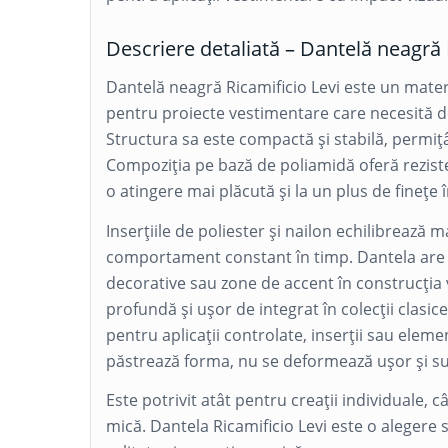
Descriere detaliată – Dantelă neagră 
Dantelă neagră Ricamificio Levi este un material
pentru proiecte vestimentare care necesită det
Structura sa este compactă și stabilă, permiț
Compoziția pe bază de poliamidă oferă rezisten
o atingere mai plăcută și la un plus de finețe 
Inserțiile de poliester și nailon echilibrează 
comportament constant în timp. Dantela are u
decorative sau zone de accent în construcția
profundă și ușor de integrat în colecții clas
pentru aplicații controlate, inserții sau eleme
păstrează forma, nu se deformează ușor și sus
Este potrivit atât pentru creații individuale, c
mică. Dantela Ricamificio Levi este o alegere