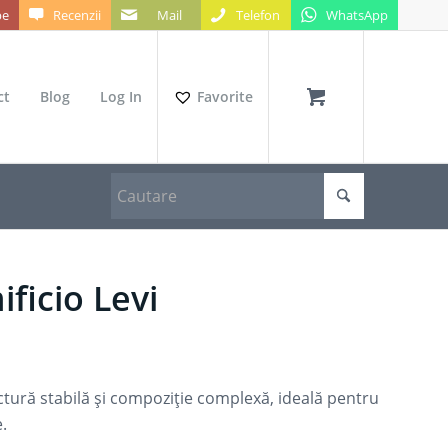
be
Recenzii
Mail
Telefon
WhatsApp
ct
Blog
Log In
Favorite
ficio Levi
uctură stabilă și compoziție complexă, ideală pentru
e.