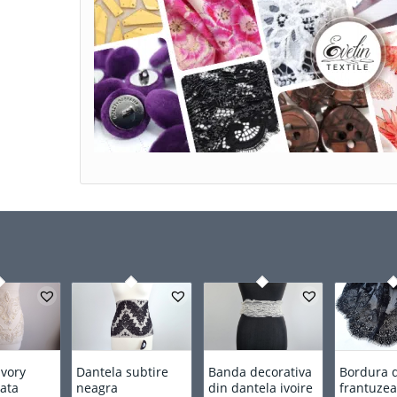
ivory
Dantela subtire
Banda decorativa
Bordura 
zata
neagra
din dantela ivoire
frantuze