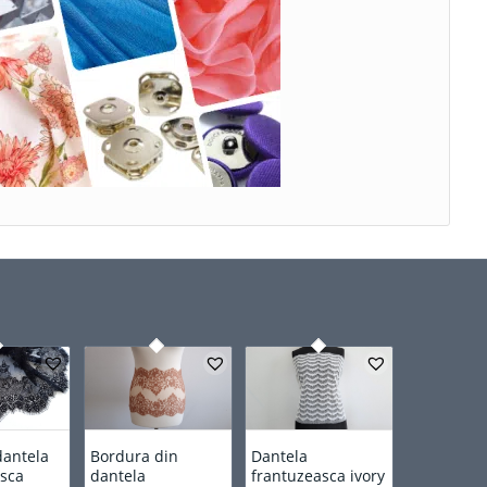
dantela
Bordura din
Dantela
asca
dantela
frantuzeasca ivory