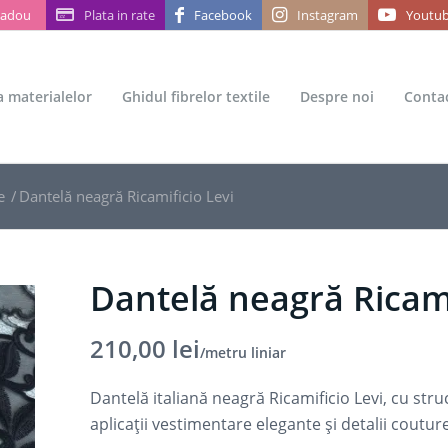
Cadou
Plata in rate
Facebook
Instagram
Youtu
ea materialelor
Ghidul fibrelor textile
Despre noi
Conta
e
/
Dantelă neagră Ricamificio Levi
Dantelă neagră Ricami
210,00
lei
/metru liniar
Dantelă italiană neagră Ricamificio Levi, cu str
aplicații vestimentare elegante și detalii coutur