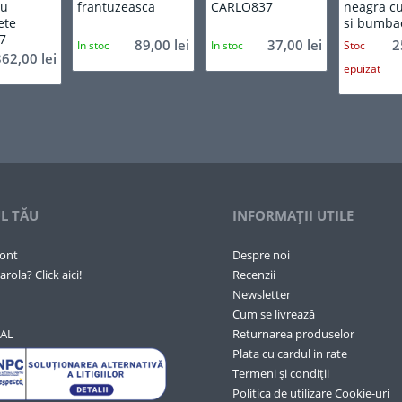
cu
frantuzeasca
CARLO837
neagra c
ete
si bumba
7
89,00
lei
37,00
lei
2
In stoc
In stoc
Stoc
362,00
lei
epuizat
L TĂU
INFORMAȚII UTILE
cont
Despre noi
arola? Click aici!
Recenzii
Newsletter
Cum se livrează
SAL
Returnarea produselor
Plata cu cardul in rate
Termeni și condiții
Politica de utilizare Cookie-uri