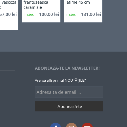
u vascoza
frantuzeasca
latime 45 cm
c
caramizie
57,00
lei
100,00
lei
131,00
lei
In stoc
In stoc
ABONEAZĂ-TE LA NEWSLETTER!
Vrei să afli primul NOUTĂȚILE?