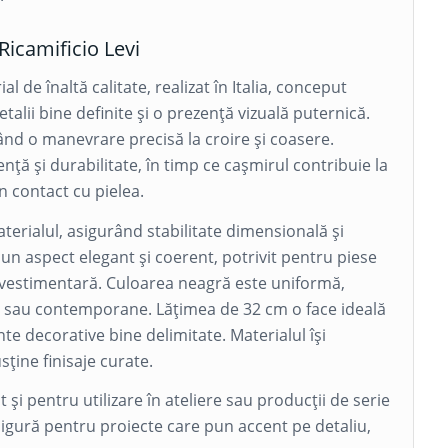
Ricamificio Levi
 de înaltă calitate, realizat în Italia, conceput
alii bine definite și o prezență vizuală puternică.
ând o manevrare precisă la croire și coasere.
ță și durabilitate, în timp ce cașmirul contribuie la
în contact cu pielea.
materialul, asigurând stabilitate dimensională și
n aspect elegant și coerent, potrivit pentru piese
 vestimentară. Culoarea neagră este uniformă,
ice sau contemporane. Lățimea de 32 cm o face ideală
nte decorative bine delimitate. Materialul își
ține finisaje curate.
ât și pentru utilizare în ateliere sau producții de serie
 sigură pentru proiecte care pun accent pe detaliu,