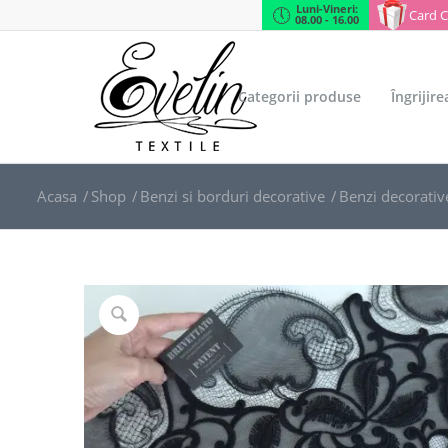
Luni-Vineri:
Card 
08.00 - 16.00
Categorii produse
Îngrijir
Acasa
/
Shop
/
Benzi si borduri decorative
/
Benzi decorativ