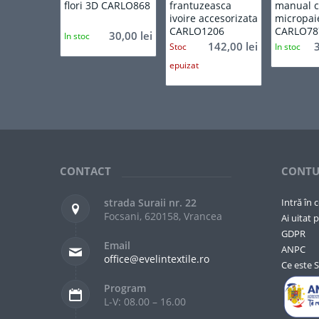
flori 3D CARLO868
frantuzeasca
manual 
ivoire accesorizata
micropai
CARLO1206
CARLO78
30,00
lei
In stoc
142,00
lei
Stoc
In stoc
epuizat
CONTACT
CONTU
strada Suraii nr. 22
Intră în 
Focsani, 620158, Vrancea
Ai uitat p
GDPR
Email
ANPC
office@evelintextile.ro
Ce este 
Program
L-V: 08.00 – 16.00