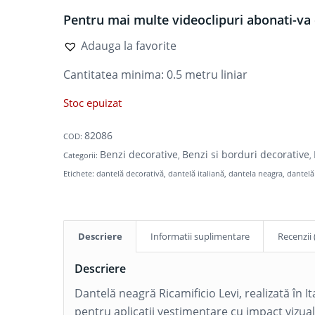
Pentru mai multe videoclipuri abonati-va 
Adauga la favorite
Cantitatea minima: 0.5
metru liniar
Stoc epuizat
82086
COD:
Benzi decorative
Benzi si borduri decorative
Categorii:
,
,
Etichete:
dantelă decorativă
,
dantelă italiană
,
dantela neagra
,
dantelă
Descriere
Informatii suplimentare
Recenzii 
Descriere
Dantelă neagră Ricamificio Levi, realizată în It
pentru aplicații vestimentare cu impact vizual