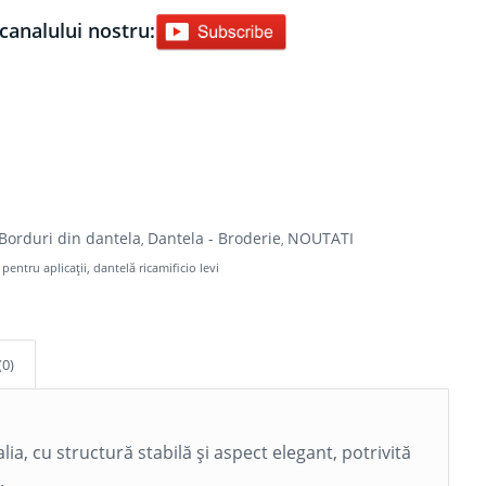
canalului nostru:
Borduri din dantela
Dantela - Broderie
NOUTATI
,
,
 pentru aplicații
,
dantelă ricamificio levi
(0)
alia, cu structură stabilă și aspect elegant, potrivită
.