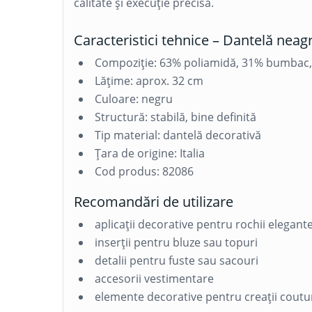
calitate și execuție precisă.
Caracteristici tehnice – Dantelă neagr
Compoziție: 63% poliamidă, 31% bumbac, 
Lățime: aprox. 32 cm
Culoare: negru
Structură: stabilă, bine definită
Tip material: dantelă decorativă
Țara de origine: Italia
Cod produs: 82086
Recomandări de utilizare
aplicații decorative pentru rochii elegant
inserții pentru bluze sau topuri
detalii pentru fuste sau sacouri
accesorii vestimentare
elemente decorative pentru creații coutu