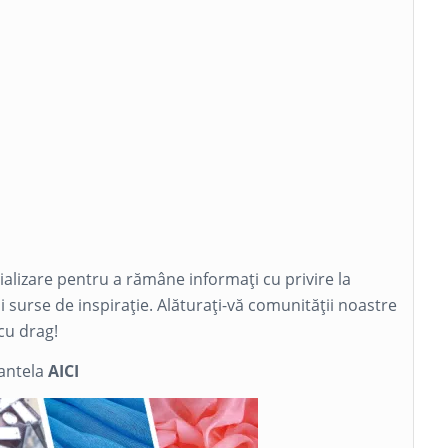
cializare pentru a rămâne informați cu privire la
și surse de inspirație. Alăturați-vă comunității noastre
cu drag!
dantela
AICI