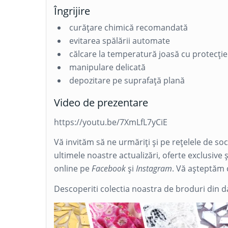
Îngrijire
curățare chimică recomandată
evitarea spălării automate
călcare la temperatură joasă cu protecție
manipulare delicată
depozitare pe suprafață plană
Video de prezentare
https://youtu.be/7XmLfL7yCiE
Vă invităm să ne urmăriți și pe rețelele de so
ultimele noastre actualizări, oferte exclusive 
online pe
Facebook
și
Instagram
. Vă așteptăm 
Descoperiti colectia noastra de broduri din 