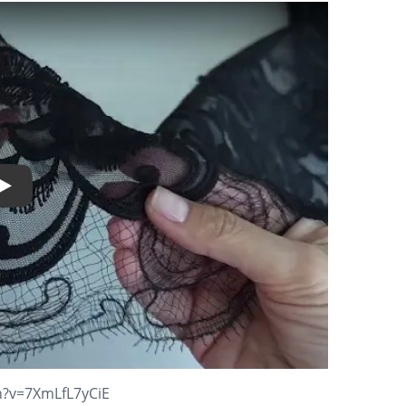
Play Video
h?v=7XmLfL7yCiE