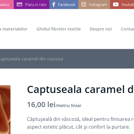
Cadou
Plata in rate
Facebook
Instagram
Youtu
ea materialelor
Ghidul fibrelor textile
Despre noi
Conta
aptuseala caramel din vascoza
Captuseala caramel d
16,00
lei
/metru liniar
Căptușeală din vâscoză
,
ideal pentru finisarea r
aspect estetic plăcut, cât și confort la purtare.