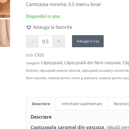
Cantitatea minima: 0.5
metru liniar
Disponibil in stoc
Adauga la favorite
Adaugă în coș
CV25
COD:
Căptușeală
Căptușeală din fibre naturale
Că
Categorii:
,
,
Etichete:
căptușeală caramel vâscoză
,
căptușeală luxoasă și rezistentă
fibre naturale
,
material pentru rochii și paltoane
,
tesatura pentru sac
Descriere
Informatii suplimentare
Recenzii 
Descriere
Captuseala caramel din vascoza,
ideală pent