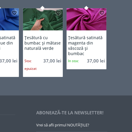
satinată
Țesătură cu
Țesătură satinată
lue din
bumbac și mătase
magenta din
i
naturală verde
vâscoză și
bumbac
37,00
lei
37,00
lei
37,00
lei
Stoc
In stoc
epuizat
ABONEAZĂ-TE LA NEWSLETTER!
Vrei să afli primul NOUTĂȚILE?