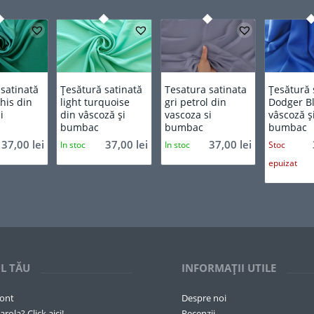
 satinată
Țesătură satinată
Tesatura satinata
Țesătură 
his din
light turquoise
gri petrol din
Dodger B
i
din vâscoză și
vascoza si
vâscoză ș
bumbac
bumbac
bumbac
37,00
lei
37,00
lei
37,00
lei
In stoc
In stoc
Stoc
epuizat
L TĂU
INFORMAȚII UTILE
cont
Despre noi
arola? Click aici!
Recenzii