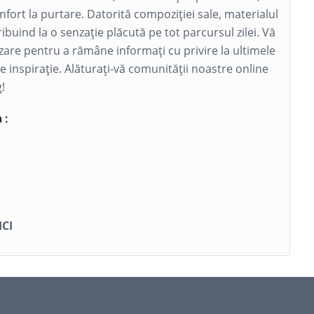
onfort la purtare. Datorită compoziției sale, materialul
ribuind la o senzație plăcută pe tot parcursul zilei. Vă
lizare pentru a rămâne informați cu privire la ultimele
de inspirație. Alăturați-vă comunității noastre online
!
 :
ICI