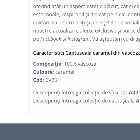
oferind atât un aspect estetic plăcut, cât și c
este moale, respirabil și delicat pe piele, cont
invităm să ne urmăriți și pe rețelele de socia
noastre actualizări, oferte exclusive și surse 
pe
Facebook
și
Instagram
. Vă așteptăm cu drag
Caracteristici Captuseala caramel din vascoza
Compoziție:
100% vâscoză
Culoare:
caramel
Cod:
CV25
Descoperiți întreaga colecție de vâscoză
AICI
Descoperiți întreaga colecție de căptușeală
A