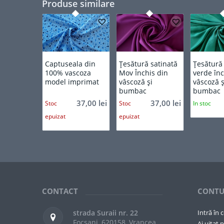
Produse similare
Captuseala din
Țesătură satinată
Țesătură
100% vascoza
Mov Închis din
verde înc
model imprimat
vâscoză și
vâscoză ș
bumbac
bumbac
37,00
lei
37,00
lei
Stoc
Stoc
In stoc
epuizat
epuizat
CONTACT
CONTU
strada Suraii nr. 22
Intră în 
Focsani, 620158, Vrancea
Ai uitat p