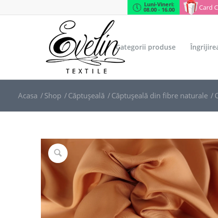
Luni-Vineri:
Card 
08.00 - 16.00
Categorii produse
Îngrijir
Acasa
/
Shop
/
Căptușeală
/
Căptușeală din fibre naturale
/
C