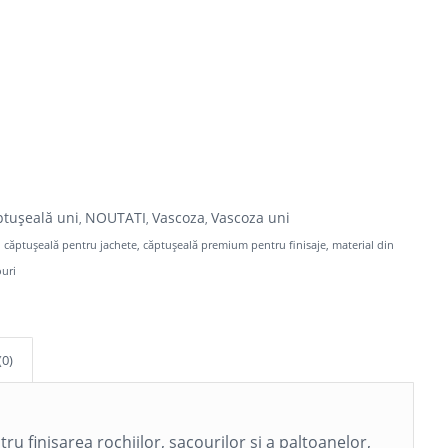
ptușeală uni
NOUTATI
Vascoza
Vascoza uni
,
,
,
,
căptușeală pentru jachete
,
căptușeală premium pentru finisaje
,
material din
ouri
(0)
ru finisarea rochiilor, sacourilor și a paltoanelor,