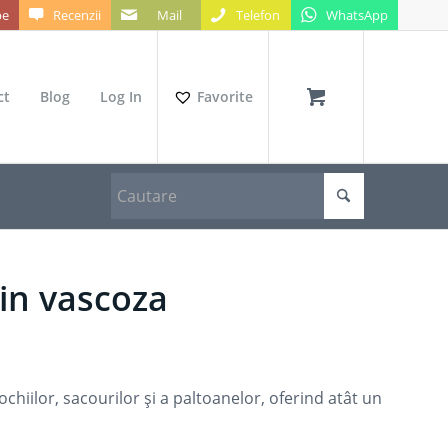
be
Recenzii
Mail
Telefon
WhatsApp
ct
Blog
Log In
Favorite
in vascoza
ochiilor, sacourilor și a paltoanelor, oferind atât un