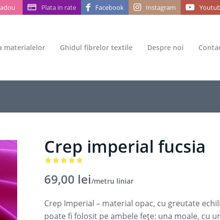
Cadou
Plata in rate
Facebook
Instagram
Youtu
ea materialelor
Ghidul fibrelor textile
Despre noi
Conta
Crep imperial fucsia
Evaluat la
69,00
lei
/metru liniar
5.00
din 5
pe baza
Crep Imperial – material opac, cu greutate echilib
unei
poate fi folosit pe ambele fețe: una moale, cu un f