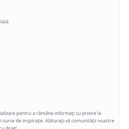
olată
cializare pentru a rămâne informați cu privire la
și surse de inspirație. Alăturați-vă comunității noastre
cu drag!