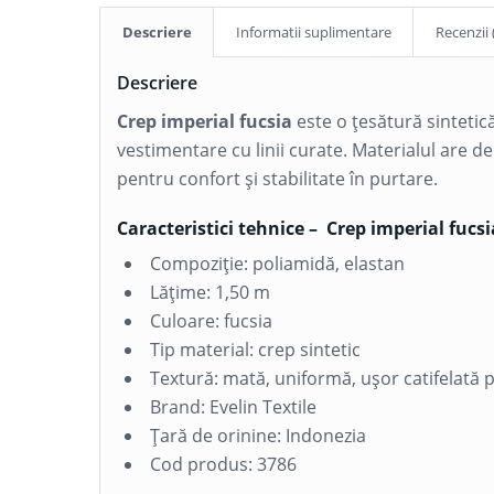
Descriere
Informatii suplimentare
Recenzii 
Descriere
Crep imperial fucsia
este o țesătură sintetic
vestimentare cu linii curate. Materialul are d
pentru confort și stabilitate în purtare.
Caracteristici tehnice – Crep imperial fucsi
Compoziție: poliamidă, elastan
Lățime: 1,50 m
Culoare: fucsia
Tip material: crep sintetic
Textură: mată, uniformă, ușor catifelată p
Brand: Evelin Textile
Țară de orinine: Indonezia
Cod produs: 3786