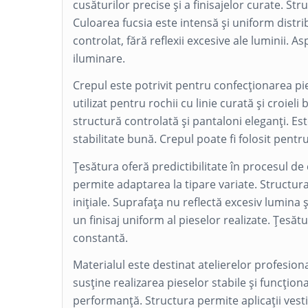
cusăturilor precise și a finisajelor curate. Stru
Culoarea fucsia este intensă și uniform distr
controlat, fără reflexii excesive ale luminii. 
iluminare.
Crepul este potrivit pentru confecționarea p
utilizat pentru rochii cu linie curată și croiel
structură controlată și pantaloni eleganți. Es
stabilitate bună. Crepul poate fi folosit pentr
Țesătura oferă predictibilitate în procesul 
permite adaptarea la tipare variate. Structura
inițiale. Suprafața nu reflectă excesiv lumina
un finisaj uniform al pieselor realizate. Țesătur
constantă.
Materialul este destinat atelierelor profesiona
susține realizarea pieselor stabile și funcționa
performanță. Structura permite aplicații vest