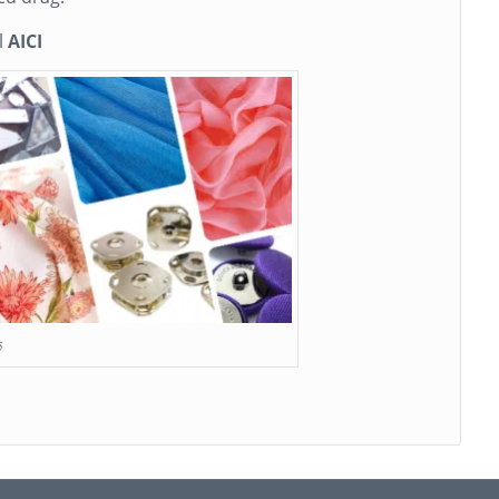
l
AICI
5