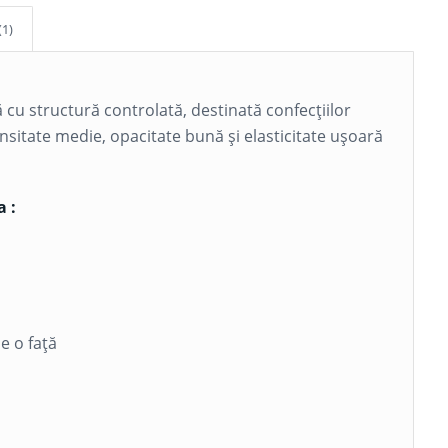
(1)
ă cu structură controlată, destinată confecțiilor
ensitate medie, opacitate bună și elasticitate ușoară
a :
e o față