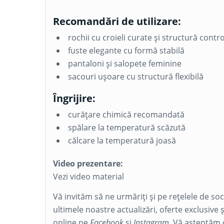
Recomandări de utilizare:
rochii cu croieli curate și structură contr
fuste elegante cu formă stabilă
pantaloni și salopete feminine
sacouri ușoare cu structură flexibilă
Îngrijire:
curățare chimică recomandată
spălare la temperatură scăzută
călcare la temperatură joasă
Video prezentare:
Vezi video material
Vă invităm să ne urmăriți și pe rețelele de so
ultimele noastre actualizări, oferte exclusive 
online pe
Facebook
și
Instagram
. Vă așteptăm 