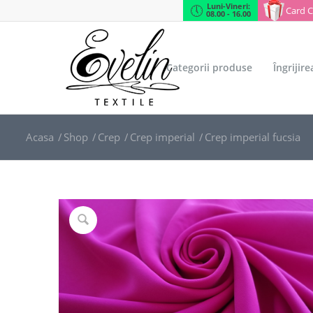
Luni-Vineri:
Card 
08.00 - 16.00
Categorii produse
Îngrijir
Acasa
/
Shop
/
Crep
/
Crep imperial
/
Crep imperial fucsia