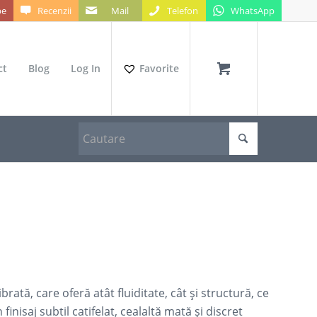
be
Recenzii
Mail
Telefon
WhatsApp
ct
Blog
Log In
Favorite
rată, care oferă atât fluiditate, cât și structură, ce
inisaj subtil catifelat, cealaltă mată și discret