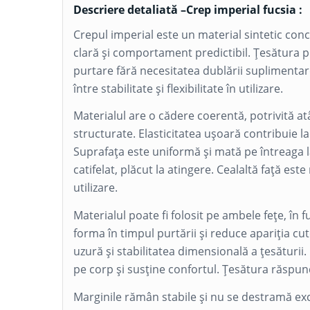
Descriere detaliată –Crep imperial fucsia :
Crepul imperial este un material sintetic con
clară și comportament predictibil. Țesătura p
purtare fără necesitatea dublării suplimentar
între stabilitate și flexibilitate în utilizare.
Materialul are o cădere coerentă, potrivită atâ
structurate. Elasticitatea ușoară contribuie l
Suprafața este uniformă și mată pe întreaga lă
catifelat, plăcut la atingere. Cealaltă față este
utilizare.
Materialul poate fi folosit pe ambele fețe, în 
forma în timpul purtării și reduce apariția cu
uzură și stabilitatea dimensională a țesăturii
pe corp și susține confortul. Țesătura răspund
Marginile rămân stabile și nu se destramă exce