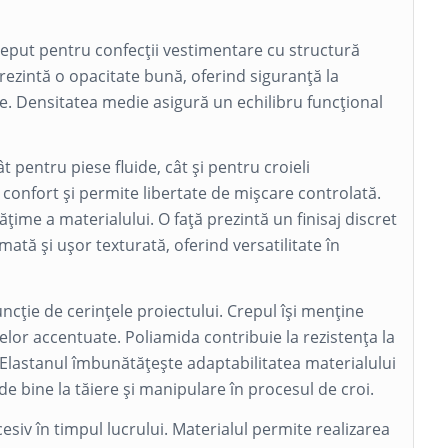
ceput pentru confecții vestimentare cu structură
rezintă o opacitate bună, oferind siguranță la
e. Densitatea medie asigură un echilibru funcțional
t pentru piese fluide, cât și pentru croieli
a confort și permite libertate de mișcare controlată.
țime a materialului. O față prezintă un finisaj discret
 mată și ușor texturată, oferind versatilitate în
funcție de cerințele proiectului. Crepul își menține
telor accentuate. Poliamida contribuie la rezistența la
. Elastanul îmbunătățește adaptabilitatea materialului
e bine la tăiere și manipulare în procesul de croi.
siv în timpul lucrului. Materialul permite realizarea