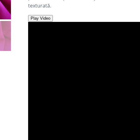
singure
texturată.
evaluări
Play Video