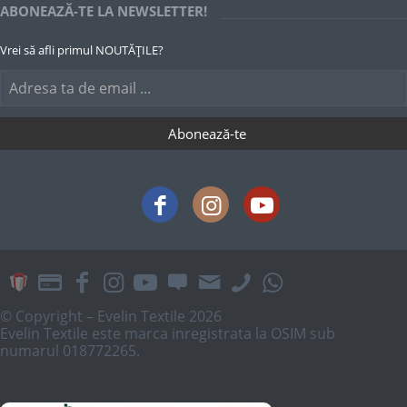
ABONEAZĂ-TE LA NEWSLETTER!
Vrei să afli primul NOUTĂȚILE?
© Copyright – Evelin Textile 2026
Evelin Textile este marca inregistrata la OSIM sub
numarul 018772265.