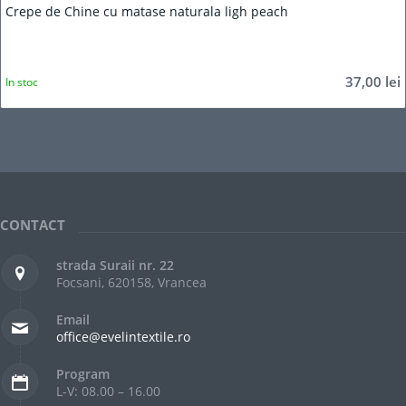
Crepe de Chine cu matase naturala ligh peach
37,00
lei
In stoc
CONTACT
strada Suraii nr. 22
Focsani, 620158, Vrancea
Email
office@evelintextile.ro
Program
L-V: 08.00 – 16.00