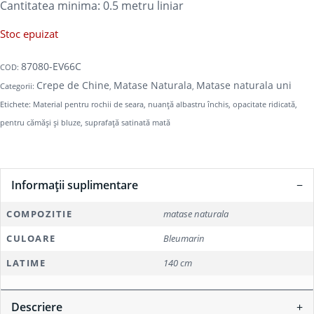
Cantitatea minima: 0.5
metru liniar
Stoc epuizat
87080-EV66C
COD:
Crepe de Chine
Matase Naturala
Matase naturala uni
Categorii:
,
,
Etichete:
Material pentru rochii de seara
,
nuanță albastru închis
,
opacitate ridicată
,
pentru cămăși și bluze
,
suprafață satinată mată
Informații suplimentare
COMPOZITIE
matase naturala
CULOARE
Bleumarin
LATIME
140 cm
Descriere