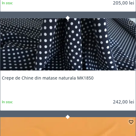
205,00
lei
In stoc
Crepe de Chine din matase naturala MK1850
242,00
lei
In stoc