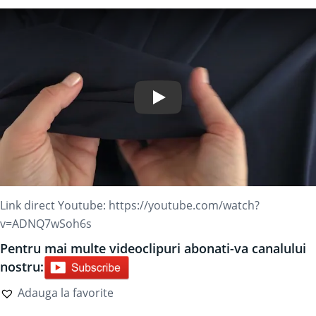
Play Video
Link direct Youtube:
https://youtube.com/watch?
v=ADNQ7wSoh6s
Pentru mai multe videoclipuri abonati-va canalului
nostru:
Adauga la favorite