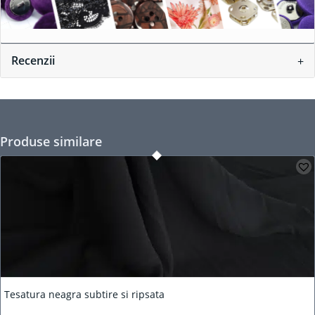
Recenzii
Produse similare
Tesatura neagra subtire si ripsata