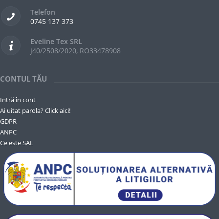
Telefon
0745 137 373
Eveline Tex SRL
J40/2508/2020, RO33478908
CONTUL TĂU
Intră în cont
Ai uitat parola? Click aici!
GDPR
ANPC
Ce este SAL