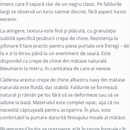
intens care îl separă clar de un negru clasic. Pe faldurile
largi se observă un luciu satinat discret, fără aspect lucios
excesiv.
La atingere, textura este fină și plăcută, cu granulația
subtilă specifică țesăturii crepe de chine. Rezistența la
șifonare îl face practic pentru piese purtate ore întregi – de
la o zi la birou până la un eveniment de seară. Este
disponibil ca crepe de chine din mătase naturală
bleumarin la metru, în cantitatea de care ai nevoie.
Căderea acestui crepe de chine albastru navy din mătase
naturală este fluidă, dar stabilă. Faldurile se formează
natural și rămân pe loc fără să se deformeze sau să se
adune la bază. Materialul este complet opac, așa că nu
necesită căptușeală pentru acoperire. În plus, este
confortabil la purtare datorită finisajului moale al mătăsii.
Bluemarinul închis se potrivește atât în ținute formale cât