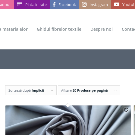
Cadou
Plata in rate
Facebook
Instagram
Youtu
ea materialelor
Ghidul fibrelor textile
Despre noi
Conta
Sortează după
Implicit
Afisare
20 Produse pe pagină