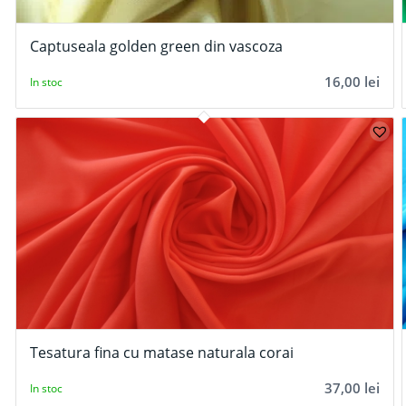
Captuseala golden green din vascoza
16,00
lei
In stoc
Tesatura fina cu matase naturala corai
37,00
lei
In stoc