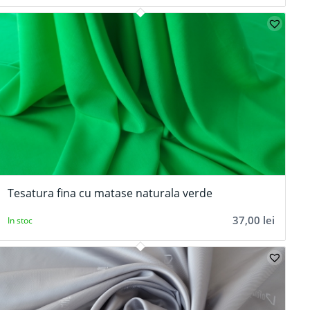
Tesatura fina cu matase naturala verde
37,00
lei
In stoc