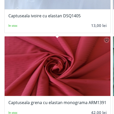
Captuseala ivoire cu elastan DSQ1405
13,00
lei
In stoc
Captuseala grena cu elastan monograma ARM1391
42,00
lei
In stoc