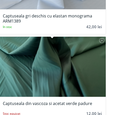
Captuseala gri deschis cu elastan monograma
ARM1389
42,00
lei
In stoc
Captuseala din vascoza si acetat verde padure
12,00
lei
Stoc epuizat