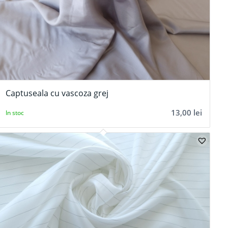
Captuseala cu vascoza grej
13,00
lei
In stoc