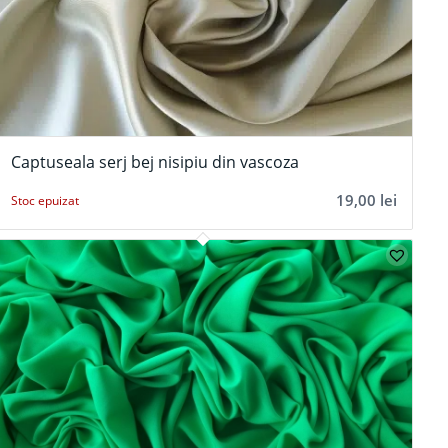
Captuseala serj bej nisipiu din vascoza
19,00
lei
Stoc epuizat