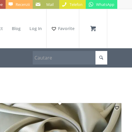
be
Recenzii
Mail
Telefon
WhatsApp
ct
Blog
Log In
Favorite