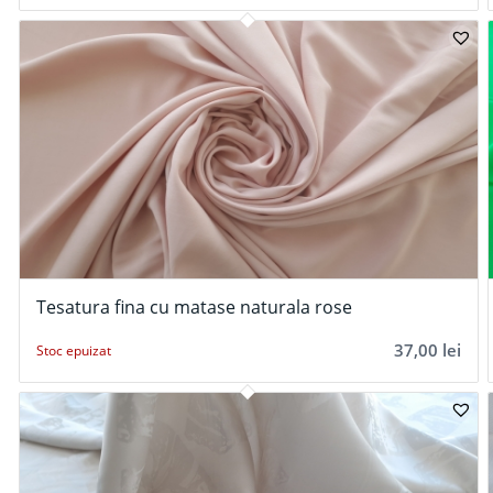
Tesatura fina cu matase naturala rose
37,00
lei
Stoc epuizat