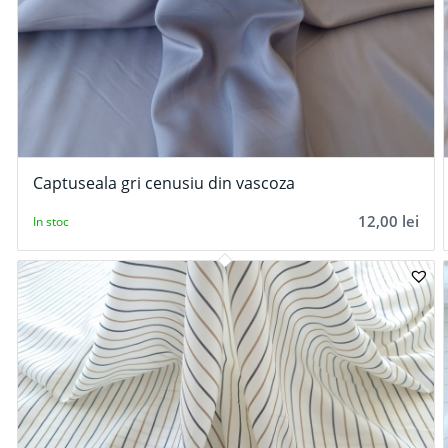
Captuseala gri cenusiu din vascoza
12,00
lei
In stoc