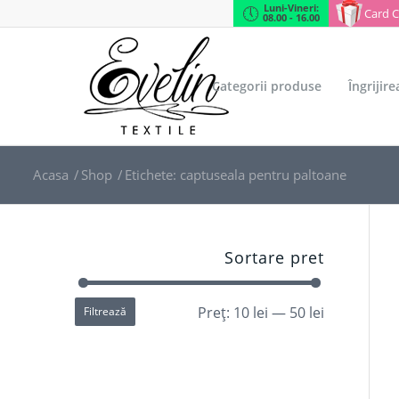
Luni-Vineri:
Card 
08.00 - 16.00
Categorii produse
Îngrijir
Acasa
/
Shop
/
Etichete: captuseala pentru paltoane
Sortare pret
Preț:
10 lei
—
50 lei
Filtrează