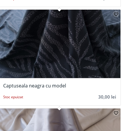
Captuseala neagra cu model
30,00
lei
Stoc epuizat