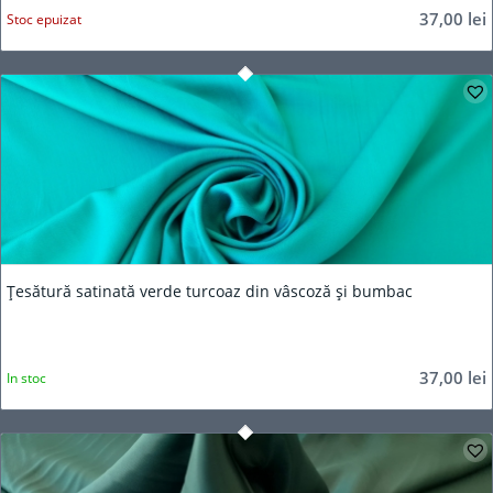
37,00
lei
Stoc epuizat
Țesătură satinată verde turcoaz din vâscoză și bumbac
37,00
lei
In stoc