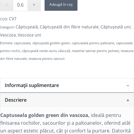
Adaugă în coș
CV7
COD:
Căptușeală
Căptușeală din fibre naturale
Căptușeală uni
Categorii:
,
,
,
Vascoza
Vascoza uni
,
Etichete:
captuseala
,
căptușeală golden green
,
captuseala pentru paltoane
,
captuseala
pentru rochii
,
căptușeală verde-auriu vâscoză
,
material satinat pentru jachete
,
tesatura
din fibre naturale
,
tesatura pentru sacouri
Informații suplimentare
Descriere
Captuseala golden green din vascoza,
ideală pentru
finisarea rochiilor, sacourilor și a paltoanelor, oferind atât
un aspect estetic plăcut, cât și confort la purtare. Datorită