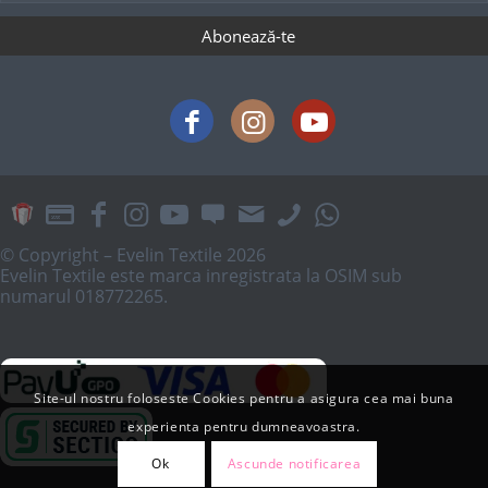
© Copyright – Evelin Textile 2026
Evelin Textile este marca inregistrata la OSIM sub
numarul 018772265.
Site-ul nostru foloseste Cookies pentru a asigura cea mai buna
experienta pentru dumneavoastra.
Ok
Ascunde notificarea