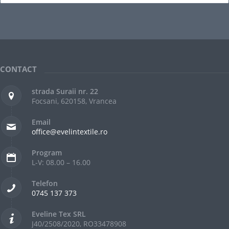
CONTACT
strada Suraii nr. 22
Focsani, 620158, Vrancea
Email
office@evelintextile.ro
Program
L-V: 08.00 – 16.00
Telefon
0745 137 373
Eveline Tex SRL
J40/2508/2020, RO33478908