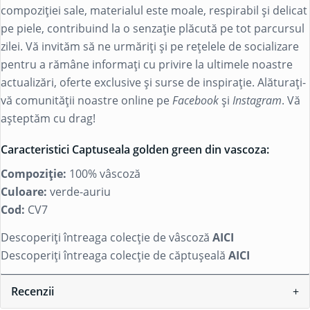
compoziției sale, materialul este moale, respirabil și delicat
pe piele, contribuind la o senzație plăcută pe tot parcursul
zilei. Vă invităm să ne urmăriți și pe rețelele de socializare
pentru a rămâne informați cu privire la ultimele noastre
actualizări, oferte exclusive și surse de inspirație. Alăturați-
vă comunității noastre online pe
Facebook
și
Instagram
. Vă
așteptăm cu drag!
Caracteristici Captuseala golden green din vascoza:
Compoziție:
100% vâscoză
Culoare:
verde-auriu
Cod:
CV7
Descoperiți întreaga colecție de vâscoză
AICI
Descoperiți întreaga colecție de căptușeală
AICI
Recenzii