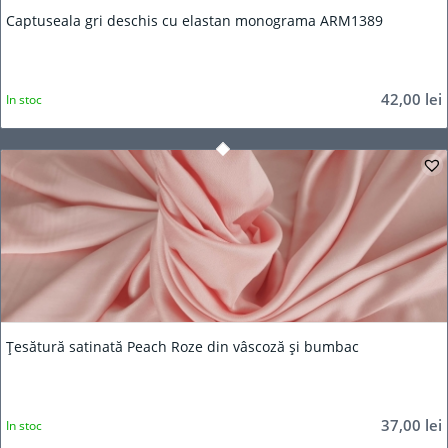
Captuseala gri deschis cu elastan monograma ARM1389
42,00
lei
In stoc
Țesătură satinată Peach Roze din vâscoză și bumbac
37,00
lei
In stoc