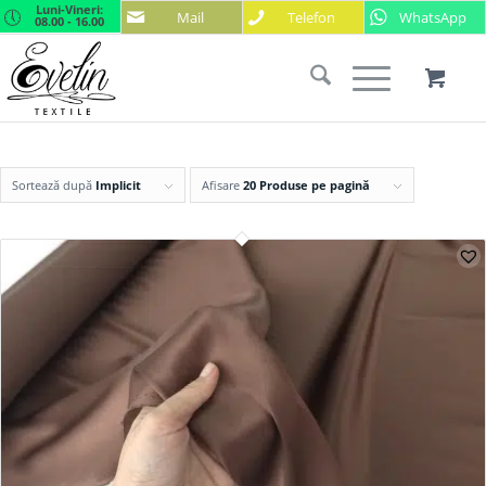
Luni-Vineri:
Mail
Telefon
WhatsApp
08.00 - 16.00
Sortează după
Implicit
Afisare
20 Produse pe pagină