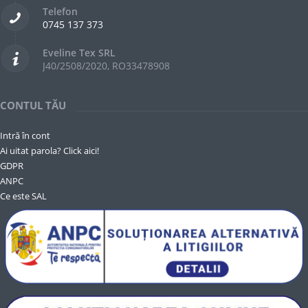
Telefon
0745 137 373
Eveline Tex SRL
J40/2508/2020, RO33478908
CONTUL TĂU
Intră în cont
Ai uitat parola? Click aici!
GDPR
ANPC
Ce este SAL