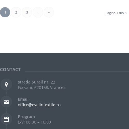
1
2
3
›
»
Pagina 1 din 8
CONTACT
strada Suraii nr. 22
Focsani, 620158, Vrancea
Email
office@evelintextile.ro
Program
L-V: 08.00 – 16.00