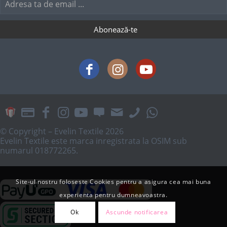
© Copyright – Evelin Textile 2026
Evelin Textile este marca inregistrata la OSIM sub
numarul 018772265.
Site-ul nostru foloseste Cookies pentru a asigura cea mai buna
experienta pentru dumneavoastra.
Ok
Ascunde notificarea