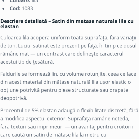
Culoare:
lila
Cod:
1083
Descriere detaliată – Satin din matase naturala lila cu
elastan
Culoarea lila acoperă uniform toată suprafața, fără variații
de ton. Luciul satinat este prezent pe față, în timp ce dosul
rămâne mat — un contrast care definește caracterul
acestui tip de țesătură.
Faldurile se formează lin, cu volume rotunjite, ceea ce face
din acest material din mătase naturală lila ușor elastic o
opțiune potrivită pentru piese structurate sau drapate
deopotrivă.
Procentul de 5% elastan adaugă o flexibilitate discretă, fără
a modifica aspectul exterior. Suprafața rămâne netedă,
fără texturi sau imprimeuri — un avantaj pentru croitorii
care caută un satin de mătase lila la metru cu