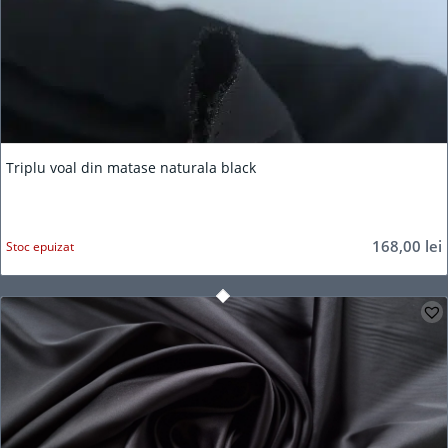
Triplu voal din matase naturala black
168,00
lei
Stoc epuizat