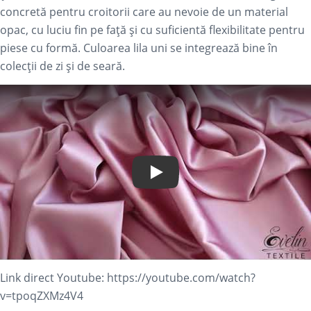
concretă pentru croitorii care au nevoie de un material
opac, cu luciu fin pe față și cu suficientă flexibilitate pentru
piese cu formă. Culoarea lila uni se integrează bine în
colecții de zi și de seară.
Play Video
Link direct Youtube:
https://youtube.com/watch?
v=tpoqZXMz4V4