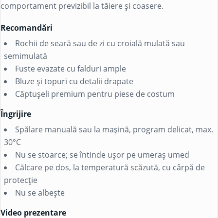
comportament previzibil la tăiere și coasere.
Recomandări
Rochii de seară sau de zi cu croială mulată sau
semimulată
Fuste evazate cu falduri ample
Bluze și topuri cu detalii drapate
Căptușeli premium pentru piese de costum
Îngrijire
Spălare manuală sau la mașină, program delicat, max.
30°C
Nu se stoarce; se întinde ușor pe umeraș umed
Călcare pe dos, la temperatură scăzută, cu cârpă de
protecție
Nu se albește
Video prezentare