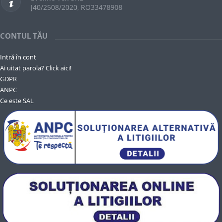
J40/2508/2020, RO33478908
CONTUL TĂU
Intră în cont
Ai uitat parola? Click aici!
GDPR
ANPC
Ce este SAL