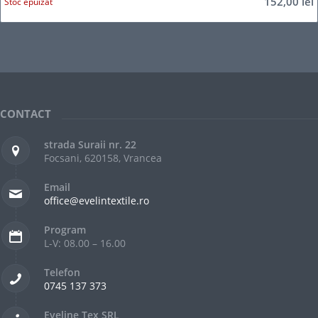
152,00
lei
Stoc epuizat
CONTACT
strada Suraii nr. 22
Focsani, 620158, Vrancea
Email
office@evelintextile.ro
Program
L-V: 08.00 – 16.00
Telefon
0745 137 373
Eveline Tex SRL