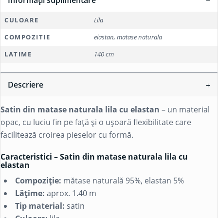
Informații suplimentare
CULOARE
Lila
COMPOZITIE
elastan, matase naturala
LATIME
140 cm
Descriere
Satin din matase naturala lila cu elastan
– un material
opac, cu luciu fin pe față și o ușoară flexibilitate care
facilitează croirea pieselor cu formă.
Caracteristici – Satin din matase naturala lila cu
elastan
Compoziție:
mătase naturală
95%,
elastan
5%
Lățime:
aprox. 1.40 m
Tip material:
satin