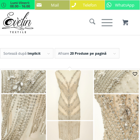
Luni-Vineri:
Mail
Telefon
WhatsApp
08.00 - 16.00
Sortează după
Implicit
Afisare
20 Produse pe pagină