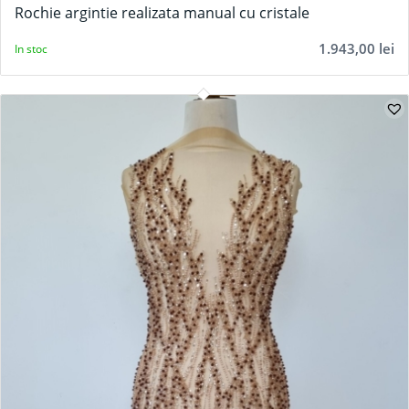
Rochie argintie realizata manual cu cristale
1.943,00
lei
In stoc