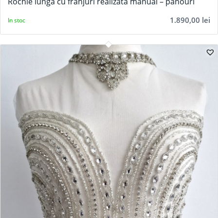
Rochie lunga cu franjuri realizata manual – panouri
1.890,00
lei
In stoc