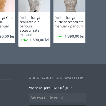
nga Gold
Rochie lunga
Rochie lunga
ri
realizata din
aurie accesorizata
manual
panouri
manual – panouri
accesorizate
manual
890,00
lei
1.890,00
lei
In stoc
1.890,00
lei
In stoc
ABONEAZĂ-TE LA NEWSLETTER!
Vrei să afli primul NOUTĂȚILE?