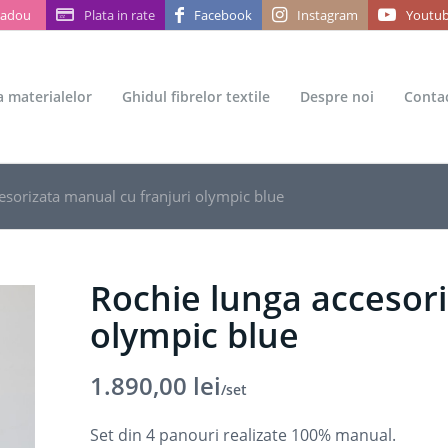
Cadou
Plata in rate
Facebook
Instagram
Youtu
ea materialelor
Ghidul fibrelor textile
Despre noi
Conta
esorizata manual cu franjuri olympic blue
Rochie lunga accesori
olympic blue
1.890,00
lei
/set
Set din 4 panouri realizate 100% manual.