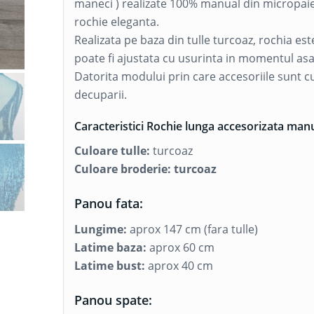
maneci ) realizate 100% manual din micropaie
rochie eleganta.
Realizata pe baza din tulle turcoaz, rochia e
poate fi ajustata cu usurinta in momentul asa
Datorita modului prin care accesoriile sunt c
decuparii.
Caracteristici Rochie lunga accesorizata manu
Culoare tulle:
turcoaz
Culoare broderie: turcoaz
Panou fata:
Lungime:
aprox 147 cm (fara tulle)
Latime baza:
aprox 60 cm
Latime bust:
aprox 40 cm
Panou spate: