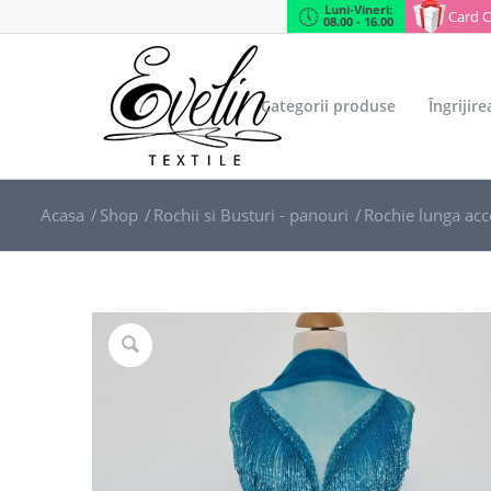
Luni-Vineri:
Card 
08.00 - 16.00
Categorii produse
Îngrijir
Acasa
/
Shop
/
Rochii si Busturi - panouri
/
Rochie lunga acc