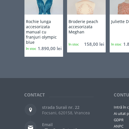
Rochie lunga
Broderie peach
Juliette 
accesorizata
accesorizata
manual cu
Meghan
franjuri olympic
blue
158,00
lei
1.
In stoc
In stoc
1.890,00
lei
In stoc
CONTACT
CONTU
strada Suraii nr. 22
Intră în 
Focsani, 620158, Vrancea
Ai uitat p
GDPR
Email
ANPC