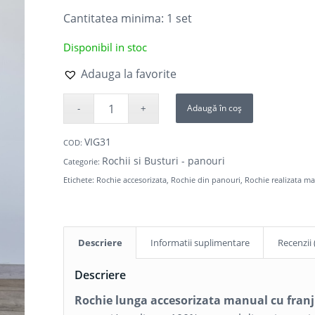
Cantitatea minima: 1
set
Disponibil in stoc
Adauga la favorite
Adaugă în coș
VIG31
COD:
Rochii si Busturi - panouri
Categorie:
Etichete:
Rochie accesorizata
,
Rochie din panouri
,
Rochie realizata m
Descriere
Informatii suplimentare
Recenzii 
Descriere
Rochie lunga accesorizata manual cu franj