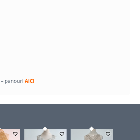
i – panouri
AICI