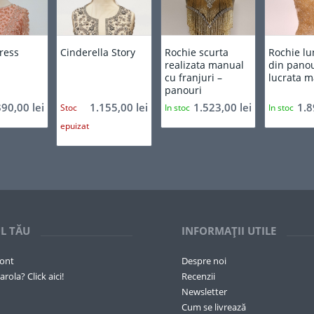
Dress
Cinderella Story
Rochie scurta
Rochie lu
realizata manual
din panou
cu franjuri –
lucrata 
panouri
890,00
lei
1.155,00
lei
1.523,00
lei
1.
Stoc
In stoc
In stoc
epuizat
L TĂU
INFORMAȚII UTILE
cont
Despre noi
arola? Click aici!
Recenzii
Newsletter
Cum se livrează