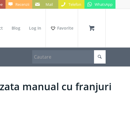
be
Recenzii
Mail
Telefon
WhatsApp
ct
Blog
Log In
Favorite
zata manual cu franjuri