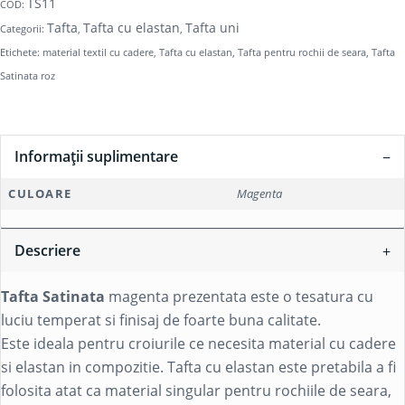
TS11
COD:
Tafta
Tafta cu elastan
Tafta uni
Categorii:
,
,
Etichete:
material textil cu cadere
,
Tafta cu elastan
,
Tafta pentru rochii de seara
,
Tafta
Satinata roz
Informații suplimentare
CULOARE
Magenta
Descriere
Tafta Satinata
magenta prezentata este o tesatura cu
luciu temperat si finisaj de foarte buna calitate.
Este ideala pentru croiurile ce necesita material cu cadere
si elastan in compozitie. Tafta cu elastan este pretabila a fi
folosita atat ca material singular pentru rochiile de seara,