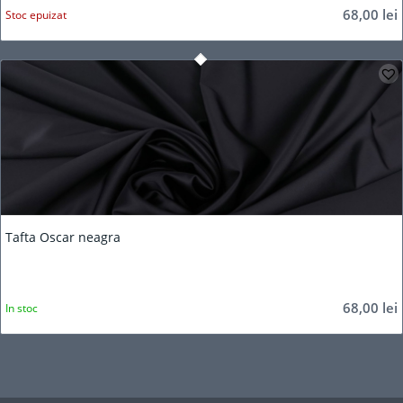
68,00
lei
Stoc epuizat
5.00
Tafta Oscar neagra
68,00
lei
In stoc