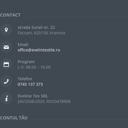
CONTACT
strada Suraii nr. 22
Focsani, 620158, Vrancea
Email
office@evelintextile.ro
Program
L-V: 08.00 – 16.00
Telefon
0745 137 373
Eveline Tex SRL
J40/2508/2020, RO33478908
CONTUL TĂU