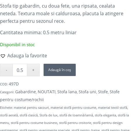
Stofa tip gabardin, cu doua fete, una ripsata, cealata
neteda. Textura moale si calduroasa, placuta la atingere
perfecta pentru sezonul rece.
Cantitatea minima: 0.5
metru liniar
Disponibil in stoc
Adauga la favorite
Adaugă în coș
497D
COD:
Gabardine
NOUTATI
Stofa lana
Stofa uni
Stofe
Stofe
Categorii:
,
,
,
,
,
pentru costume/rochii
Etichete:
material pentru sacouri
,
material stofă pentru costume
,
material textil stofă
,
stofă aerată
,
stofă clasică
,
Stofa de lux
,
stofă de toamnă/iarnă
,
stofa eleganta
,
stofă la
metru
,
stofă pentru costume business
,
stofă pentru croitorie
,
stofă pentru design
vestimentar
,
stofă pentru evenimente speciale
,
stofă pentru haine
,
stofă pentru haine