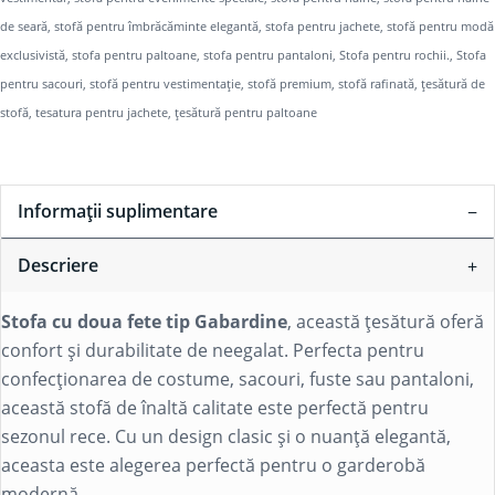
de seară
,
stofă pentru îmbrăcăminte elegantă
,
stofa pentru jachete
,
stofă pentru modă
exclusivistă
,
stofa pentru paltoane
,
stofa pentru pantaloni
,
Stofa pentru rochii.
,
Stofa
pentru sacouri
,
stofă pentru vestimentație
,
stofă premium
,
stofă rafinată
,
țesătură de
stofă
,
tesatura pentru jachete
,
țesătură pentru paltoane
Informații suplimentare
Descriere
Stofa cu doua fete tip Gabardine
, această țesătură oferă
confort și durabilitate de neegalat. Perfecta pentru
confecționarea de costume, sacouri, fuste sau pantaloni,
această stofă de înaltă calitate este perfectă pentru
sezonul rece. Cu un design clasic și o nuanță elegantă,
aceasta este alegerea perfectă pentru o garderobă
modernă.