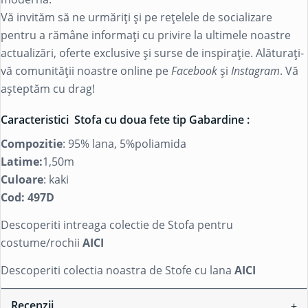
Vă invităm să ne urmăriți și pe rețelele de socializare
pentru a rămâne informați cu privire la ultimele noastre
actualizări, oferte exclusive și surse de inspirație. Alăturați-
vă comunității noastre online pe
Facebook
și
Instagram
. Vă
așteptăm cu drag!
Caracteristici Stofa cu doua fete tip Gabardine :
Compozitie
: 95% lana, 5%poliamida
Latime:
1,50m
Culoare
: kaki
Cod: 497
D
Descoperiti intreaga colectie de Stofa pentru
costume/rochii
AICI
Descoperiti colectia noastra de Stofe cu lana
AICI
Recenzii