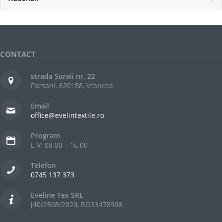
CONTACT
strada Suraii nr. 22
Focsani, 620158, Vrancea
Email
office@evelintextile.ro
Program
L-V: 08.00 – 16.00
Telefon
0745 137 373
Eveline Tex SRL
J40/2508/2020, RO33478908