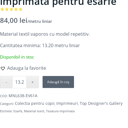
imprimata pentru esarfe
Evaluat la
84,00
lei
/metru liniar
5.00
din 5
pe baza
Material textil vaporos cu model repetitiv.
unei
singure
Cantitatea minima: 13.20
metru liniar
evaluări
Disponibil in stoc
Adauga la favorite
Adaugă în coș
MNL638-EV61A
COD:
Colectia pentru copii
Imprimeuri
Top Designer's Gallery
Categorii:
,
,
Etichete:
Esarfe
,
Material textil
,
Tesatura imprimata