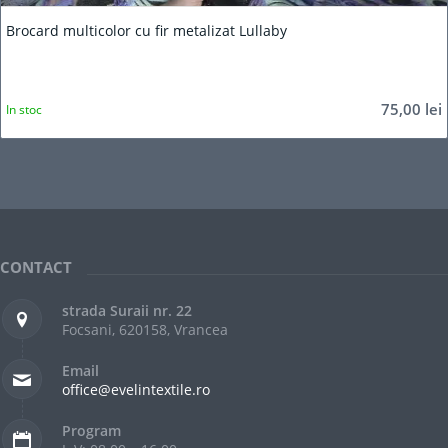
Brocard multicolor cu fir metalizat Lullaby
75,00
lei
In stoc
CONTACT
strada Suraii nr. 22
Focsani, 620158, Vrancea
Email
office@evelintextile.ro
Program