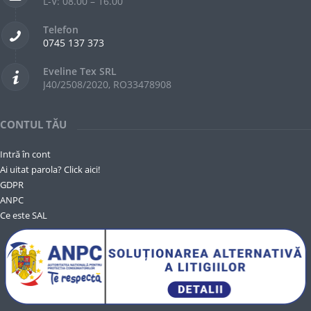
L-V: 08.00 – 16.00
Telefon
0745 137 373
Eveline Tex SRL
J40/2508/2020, RO33478908
CONTUL TĂU
Intră în cont
Ai uitat parola? Click aici!
GDPR
ANPC
Ce este SAL