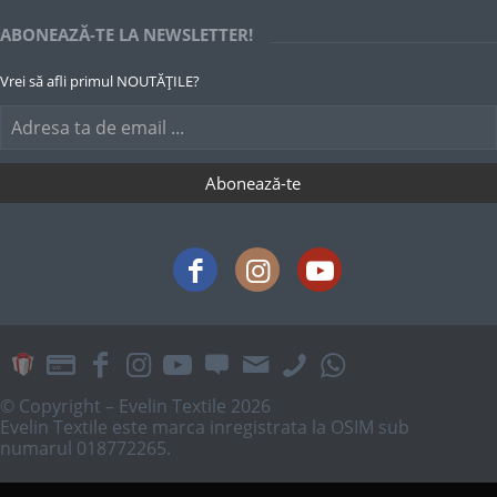
ABONEAZĂ-TE LA NEWSLETTER!
Vrei să afli primul NOUTĂȚILE?
© Copyright – Evelin Textile 2026
Evelin Textile este marca inregistrata la OSIM sub
numarul 018772265.