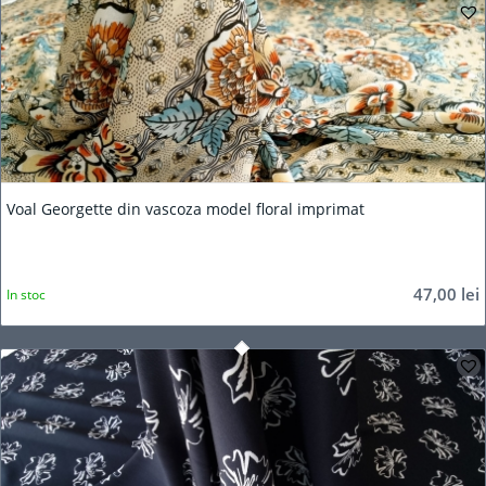
5.00
Voal Georgette din vascoza model floral imprimat
47,00
lei
In stoc