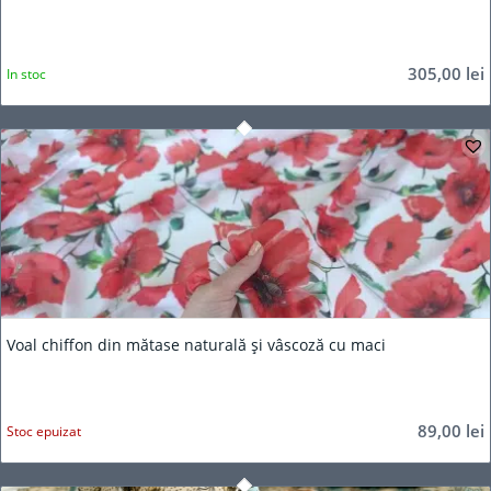
305,00
lei
In stoc
Voal chiffon din mătase naturală și vâscoză cu maci
89,00
lei
Stoc epuizat