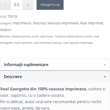
Adaugă în coș
75018
COD:
Imprimeuri
Vascoza
Vascoza imprimata
Voal imprimat
Categorii:
,
,
,
,
Voaluri
Etichete:
tesatura pentru rochii vaporoase
,
Tesatura subtire pentru rochii
,
voal
Georgette
,
voal imprimat
,
voal imprimat vascoza
,
voal vascoza imprimata
Informații suplimentare
Descriere
Voal Georgette din 100% vascoza imprimata
, subtire si
usor, vaporos, cu o cadere usoara.
Fin si delicat, acest voal este recomandat pentru rochii
vaporoase, ample, de vara.