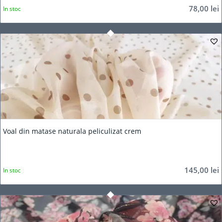
78,00
lei
In stoc
Voal din matase naturala peliculizat crem
145,00
lei
In stoc