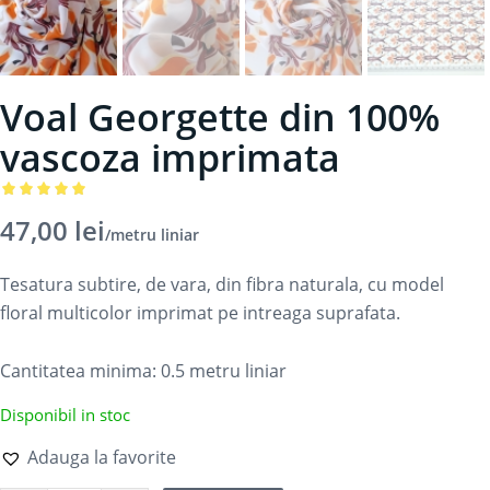
Voal Georgette din 100%
vascoza imprimata
Evaluat la
47,00
lei
/metru liniar
5.00
din 5
pe baza
Tesatura subtire, de vara, din fibra naturala, cu model
unei
floral multicolor imprimat pe intreaga suprafata.
singure
evaluări
Cantitatea minima: 0.5
metru liniar
Disponibil in stoc
Adauga la favorite