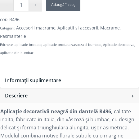
Adaugă în coș
R496
COD:
Accesorii macrame
Aplicatii si accesorii
Macrame
Categorii:
,
,
,
Pasmanterie
Etichete:
aplicatie brodata
,
aplicatie brodata vascoza si bumbac
,
Aplicatie decorativa
,
aplicatie din bumbac
Informații suplimentare
Descriere
Aplicație decorativă neagră din dantelă R496,
calitate
inalta, fabricata in Italia, din vâscoză și bumbac, cu design
delicat și formă triunghiulară alungită, ușor asimetrică.
Modelul combină motive florale subtile cu o margine