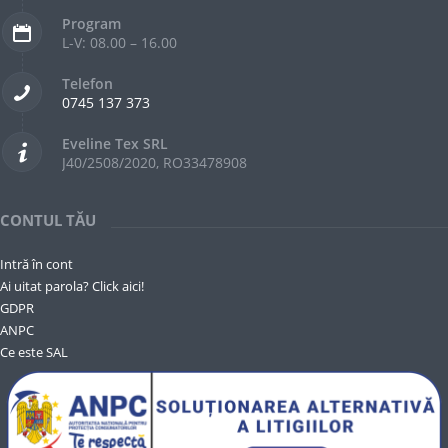
Program
L-V: 08.00 – 16.00
Telefon
0745 137 373
Eveline Tex SRL
J40/2508/2020, RO33478908
CONTUL TĂU
Intră în cont
Ai uitat parola? Click aici!
GDPR
ANPC
Ce este SAL