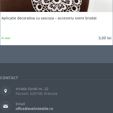
Aplicatie decorativa cu vascoza – accesoriu ivoire brodat
3,00
lei
In stoc
CONTACT
strada Suraii nr. 22
Focsani, 620158, Vrancea
Email
office@evelintextile.ro