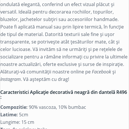
ondulată elegantă, conferind un efect vizual plăcut și
versatil. Ideală pentru decorarea rochiilor, topurilor,
bluzelor, jachetelor subțiri sau accesoriilor handmade.
Poate fi aplicată manual sau prin lipire termică, în funcție
de tipul de material. Datorită texturii sale fine și ușor
transparente, se potrivește atât țesăturilor mate, cât și
celor lucioase. Vă invităm să ne urmăriți și pe rețelele de
socializare pentru a rămâne informați cu privire la ultimele
noastre actualizări, oferte exclusive și surse de inspirație.
Alăturați-vă comunității noastre online pe
Facebook
și
Instagram
. Vă așteptăm cu drag!
Caracteristici Aplicație decorativă neagră din dantelă R496
:
Compozitie:
90% vascoza, 10% bumbac
Latime:
5cm
Lungime: 15 cm