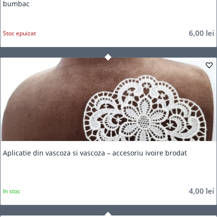
bumbac
6,00
lei
Stoc epuizat
Aplicatie din vascoza si vascoza – accesoriu ivoire brodat
4,00
lei
In stoc