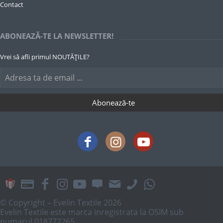
Contact
ABONEAZĂ-TE LA NEWSLETTER!
Vrei să afli primul NOUTĂȚILE?
© Copyright – Evelin Textile 2026
Evelin Textile este marca inregistrata la OSIM sub
numarul 018772265.