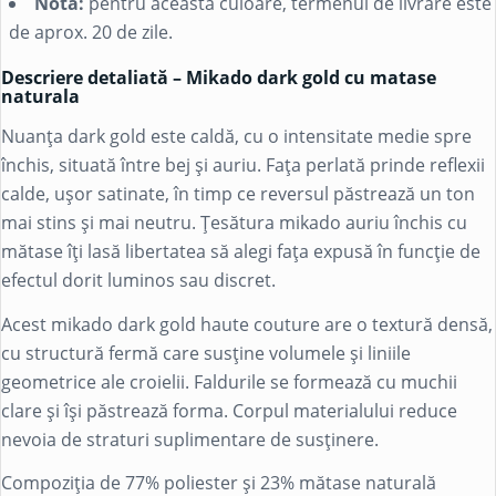
Notă:
pentru această culoare, termenul de livrare este
de aprox. 20 de zile.
Descriere detaliată – Mikado dark gold cu matase
naturala
Nuanța dark gold este caldă, cu o intensitate medie spre
închis, situată între bej și auriu. Fața perlată prinde reflexii
calde, ușor satinate, în timp ce reversul păstrează un ton
mai stins și mai neutru. Țesătura mikado auriu închis cu
mătase îți lasă libertatea să alegi fața expusă în funcție de
efectul dorit luminos sau discret.
Acest mikado dark gold haute couture are o textură densă,
cu structură fermă care susține volumele și liniile
geometrice ale croielii. Faldurile se formează cu muchii
clare și își păstrează forma. Corpul materialului reduce
nevoia de straturi suplimentare de susținere.
Compoziția de 77% poliester și 23% mătase naturală