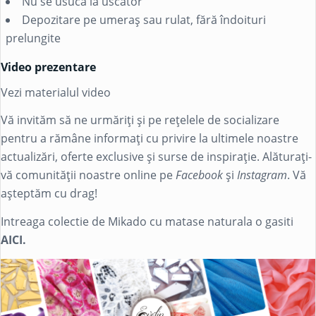
Nu se usucă la uscător
Depozitare pe umeraș sau rulat, fără îndoituri
prelungite
Video prezentare
Vezi materialul video
Vă invităm să ne urmăriți și pe rețelele de socializare
pentru a rămâne informați cu privire la ultimele noastre
actualizări, oferte exclusive și surse de inspirație. Alăturați-
vă comunității noastre online pe
Facebook
și
Instagram
. Vă
așteptăm cu drag!
Intreaga colectie de Mikado cu matase naturala o gasiti
AICI.