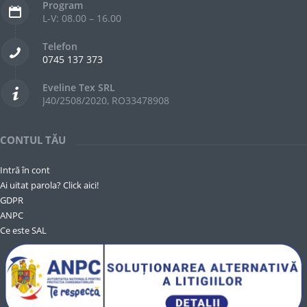
Program
L-V: 08.00 – 16.00
Telefon
0745 137 373
Eveline Tex SRL
J40/2508/2020, RO33478908
CONTUL TĂU
Intră în cont
Ai uitat parola? Click aici!
GDPR
ANPC
Ce este SAL