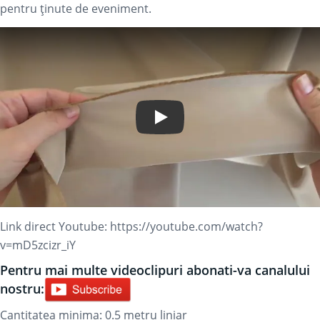
pentru ținute de eveniment.
Play Video
Link direct Youtube:
https://youtube.com/watch?
v=mD5zcizr_iY
Pentru mai multe videoclipuri abonati-va canalului
nostru:
Cantitatea minima: 0.5
metru liniar