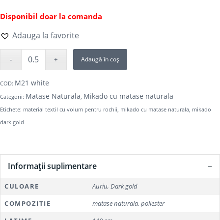
Disponibil doar la comanda
Adauga la favorite
Adaugă în coș
M21 white
COD:
Matase Naturala
Mikado cu matase naturala
Categorii:
,
Etichete:
material textil cu volum pentru rochii
,
mikado cu matase naturala
,
mikado
dark gold
Informații suplimentare
CULOARE
Auriu, Dark gold
COMPOZITIE
matase naturala, poliester