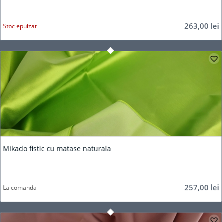
263,00
lei
Stoc epuizat
Mikado fistic cu matase naturala
257,00
lei
La comanda