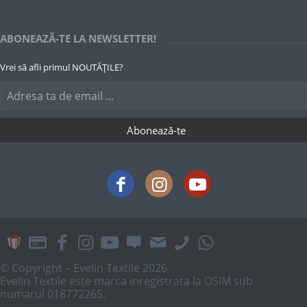
ABONEAZĂ-TE LA NEWSLETTER!
Vrei să afli primul NOUTĂȚILE?
© Copyright – Evelin Textile 2026
Evelin Textile este marca inregistrata la OSIM sub
numarul 018772265.