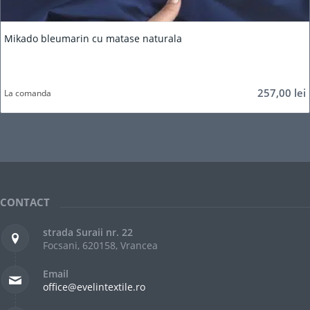
Mikado bleumarin cu matase naturala
257,00
lei
La comanda
CONTACT
strada Suraii nr. 22
Focsani, 620158, Vrancea
Email
office@evelintextile.ro