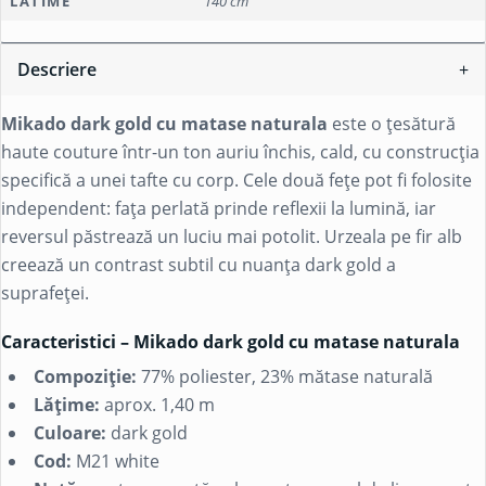
LATIME
140 cm
Descriere
Mikado dark gold cu matase naturala
este o țesătură
haute couture într-un ton auriu închis, cald, cu construcția
specifică a unei tafte cu corp. Cele două fețe pot fi folosite
independent: fața perlată prinde reflexii la lumină, iar
reversul păstrează un luciu mai potolit. Urzeala pe fir alb
creează un contrast subtil cu nuanța dark gold a
suprafeței.
Caracteristici – Mikado dark gold cu matase naturala
Compoziție:
77% poliester, 23% mătase naturală
Lățime:
aprox. 1,40 m
Culoare:
dark gold
Cod:
M21 white