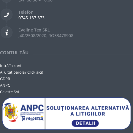
Telefon
0745 137 373
Eveline Tex SRL
J40/2508/2020, RO33478908
CONTUL TĂU
Intră în cont
Ai uitat parola? Click aici!
GDPR
ANPC
Ce este SAL