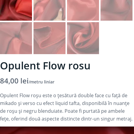
Opulent Flow rosu
84,00
lei
/metru liniar
Opulent Flow roșu este o țesătură double face cu față de
mikado și verso cu efect liquid tafta, disponibilă în nuanțe
de roșu și negru blenduiate. Poate fi purtată pe ambele
fețe, oferind două aspecte distincte dintr-un singur metraj.