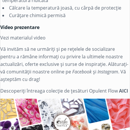
temperatură ridicată
Călcare la temperatură joasă, cu cârpă de protecție
Curățare chimică permisă
Video prezentare
Vezi materialul video
Vă invităm să ne urmăriți și pe rețelele de socializare
pentru a rămâne informați cu privire la ultimele noastre
actualizări, oferte exclusive și surse de inspirație. Alăturați-
vă comunității noastre online pe
Facebook
și
Instagram
. Vă
așteptăm cu drag!
Descoperiți întreaga colecție de țesături Opulent Flow
AICI