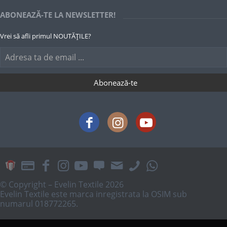
ABONEAZĂ-TE LA NEWSLETTER!
Vrei să afli primul NOUTĂȚILE?
© Copyright – Evelin Textile 2026
Evelin Textile este marca inregistrata la OSIM sub
numarul 018772265.