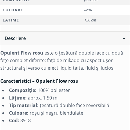
CULOARE
Rosu
LATIME
150 cm
Descriere
Opulent Flow rosu
este o țesătură double face cu două
fețe complet diferite: față de mikado cu aspect ușor
structural și verso cu efect liquid tafta, fluid și lucios.
Caracteristici – Opulent Flow rosu
Compoziție:
100%
poliester
Lățime:
aprox. 1,50 m
Tip material:
țesătură double face reversibilă
Culoare:
roșu și negru blenduiate
Cod:
8918