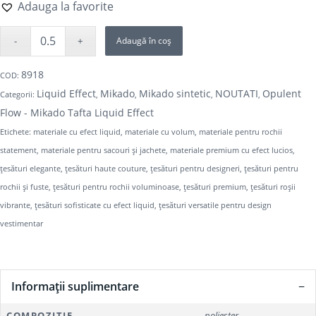
Adauga la favorite
Adaugă în coș
8918
COD:
Liquid Effect
Mikado
Mikado sintetic
NOUTATI
Opulent
Categorii:
,
,
,
,
Flow - Mikado Tafta Liquid Effect
Etichete:
materiale cu efect liquid
,
materiale cu volum
,
materiale pentru rochii
statement
,
materiale pentru sacouri și jachete
,
materiale premium cu efect lucios
,
țesături elegante
,
țesături haute couture
,
țesături pentru designeri
,
țesături pentru
rochii și fuste
,
țesături pentru rochii voluminoase
,
țesături premium
,
țesături roșii
vibrante
,
țesături sofisticate cu efect liquid
,
țesături versatile pentru design
vestimentar
Informații suplimentare
COMPOZITIE
poliester