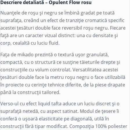
Descriere detaliată – Opulent Flow rosu
Nuanțele de roșu și negru se îmbină gradat pe toată
suprafața, creând un efect de tranziție cromatică specific
acestei țesături double face reversibil roșu negru. Fiecare
față are un caracter vizual distinct: una cu densitate și
corp, cealaltă cu luciu fluid.
Fața de mikado prezintă o textură ușor granulată,
compactă, cu o structură ce susține tăieturile drepte și
construcțiile cu volum controlat. Versatilitatea acestei
țesături double face la metru roșu negru o face utilizabilă
în proiecte cu cerințe tehnice diferite, de la piese drapate
până la construcții tailored.
Verso-ul cu efect liquid tafta aduce un luciu discret și o
suprafață netedă, cu aspect satinat. Modul de țesere îi
conferă o ușoară elasticitate pe diagonală, utilă în
construcții fără tipar modificat. Compoziția 100%
poliester