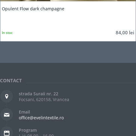
Opulent Flow dark champagne
84,00
lei
In stoc
CONTACT
strada Suraii nr. 22
Focsani, 620158, Vrancea
Email
office@evelintextile.ro
Program
L-V: 08.00 – 16.00