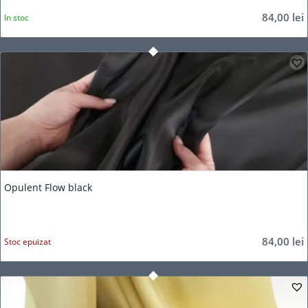
84,00
lei
In stoc
Opulent Flow black
84,00
lei
Stoc epuizat