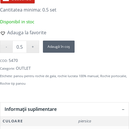
Cantitatea minima: 0.5
set
Disponibil in stoc
Adauga la favorite
Adaugă în coș
5470
COD:
OUTLET
Categorie:
Etichete:
panou pentru rochie de gala
,
rochie lucrata 100% manual
,
Rochie portocalie
,
Rochie tip panou
Informații suplimentare
CULOARE
piersica