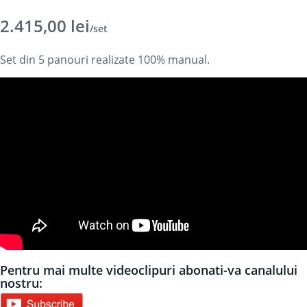
2.415,00
lei
/set
Set din 5 panouri realizate 100% manual.
Pentru mai multe videoclipuri abonati-va canalului
nostru: