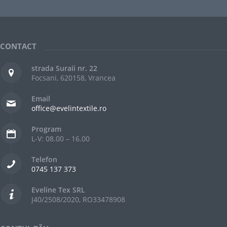
CONTACT
strada Suraii nr. 22
Focsani, 620158, Vrancea
Email
office@evelintextile.ro
Program
L-V: 08.00 – 16.00
Telefon
0745 137 373
Eveline Tex SRL
J40/2508/2020, RO33478908