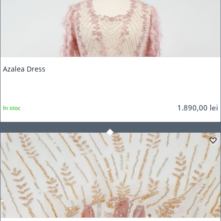
Azalea Dress
1.890,00
lei
In stoc