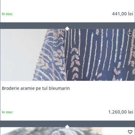
441,00
lei
In stoc
Broderie aramie pe tul bleumarin
1.260,00
lei
In stoc