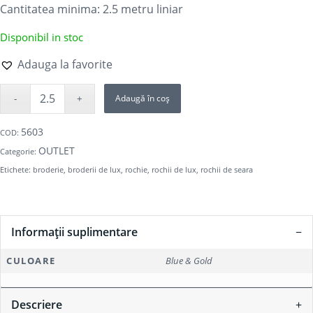
Cantitatea minima: 2.5
metru liniar
Disponibil in stoc
Adauga la favorite
Adaugă în coș
5603
COD:
OUTLET
Categorie:
Etichete:
broderie
,
broderii de lux
,
rochie
,
rochii de lux
,
rochii de seara
Informații suplimentare
CULOARE
Blue & Gold
Descriere