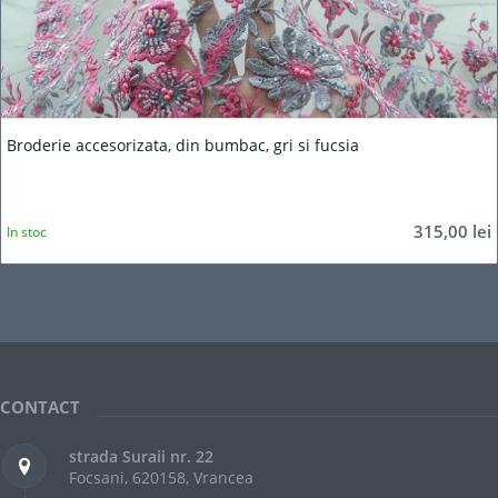
Broderie accesorizata, din bumbac, gri si fucsia
315,00
lei
In stoc
CONTACT
strada Suraii nr. 22
Focsani, 620158, Vrancea