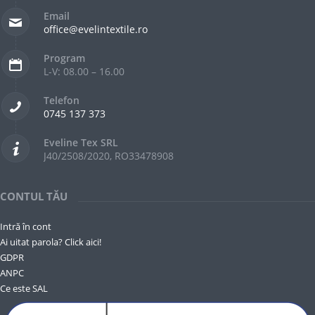
Email
office@evelintextile.ro
Program
L-V: 08.00 – 16.00
Telefon
0745 137 373
Eveline Tex SRL
J40/2508/2020, RO33478908
CONTUL TĂU
Intră în cont
Ai uitat parola? Click aici!
GDPR
ANPC
Ce este SAL