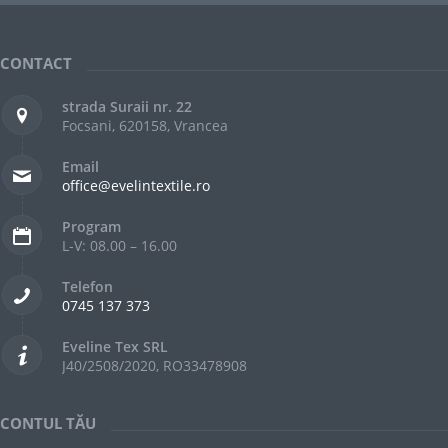
CONTACT
strada Suraii nr. 22
Focsani, 620158, Vrancea
Email
office@evelintextile.ro
Program
L-V: 08.00 – 16.00
Telefon
0745 137 373
Eveline Tex SRL
J40/2508/2020, RO33478908
CONTUL TĂU