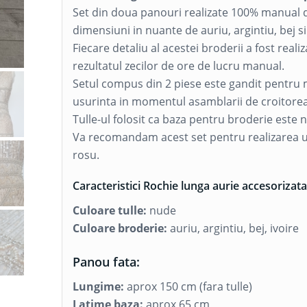
Set din doua panouri realizate 100% manual di
dimensiuni in nuante de auriu, argintiu, bej si i
Fiecare detaliu al acestei broderii a fost realiz
rezultatul zecilor de ore de lucru manual.
Setul compus din 2 piese este gandit pentru 
usurinta in momentul asamblarii de croitore
Tulle-ul folosit ca baza pentru broderie este n
Va recomandam acest set pentru realizarea un
rosu.
Caracteristici Rochie lunga aurie accesorizat
Culoare tulle:
nude
Culoare broderie:
auriu, argintiu, bej, ivoire
Panou fata:
Lungime:
aprox 150 cm (fara tulle)
Latime baza:
aprox 65 cm