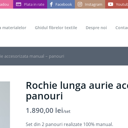
Cadou
Plata in rate
Facebook
Instagram
Youtu
ea materialelor
Ghidul fibrelor textile
Despre noi
Conta
ie accesorizata manual – panouri
Rochie lunga aurie a
panouri
1.890,00
lei
/set
Set din 2 panouri realizate 100% manual.