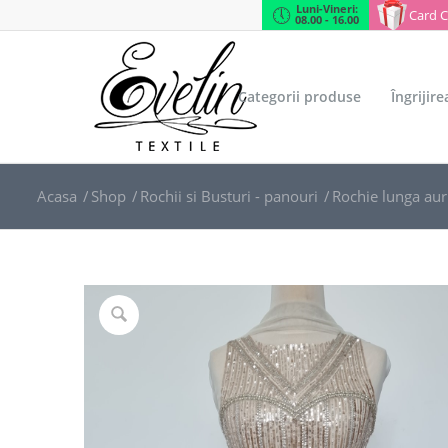
Luni-Vineri:
Card 
08.00 - 16.00
Categorii produse
Îngrijir
Acasa
/
Shop
/
Rochii si Busturi - panouri
/
Rochie lunga aur