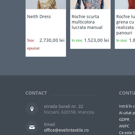
5.00
Neith Dress
Rochie scurta
Rochie l
multicolora
grena cu 
lucrata manual
realizat
panouri
2.730,00
lei
1.523,00
lei
1.
Stoc
In stoc
In stoc
epuizat
CONTACT
CONTU
strada Suraii nr. 22
Intră în 
Focsani, 620158, Vrancea
Ai uitat p
GDPR
Email
ANPC
office@evelintextile.ro
Ce este 