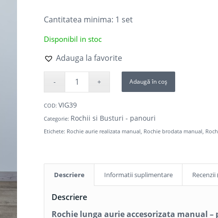
Cantitatea minima: 1
set
Disponibil in stoc
Adauga la favorite
Adaugă în coș
VIG39
COD:
Rochii si Busturi - panouri
Categorie:
Etichete:
Rochie aurie realizata manual
,
Rochie brodata manual
,
Roch
Descriere
Informatii suplimentare
Recenzii 
Descriere
Rochie lunga aurie accesorizata manual – 