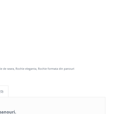
ie de seara
,
Rochie eleganta
,
Rochie formata din panouri
(0)
panouri.