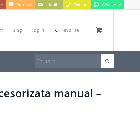
be
Recenzii
Mail
Telefon
WhatsApp
ct
Blog
Log In
Favorite
ccesorizata manual –