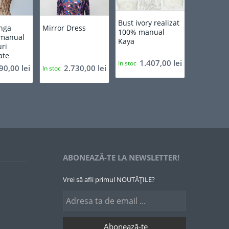
Bust ivory realizat
unga
Mirror Dress
100% manual
 manual
Kaya
ri
ate
1.407,00
lei
In stoc
890,00
lei
2.730,00
lei
In stoc
ABONEAZĂ-TE LA NEWSLETTER!
Vrei să afli primul NOUTĂȚILE?