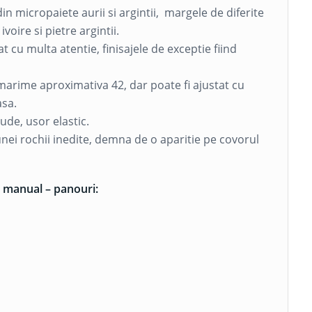
n micropaiete aurii si argintii, margele de diferite
voire si pietre argintii.
at cu multa atentie, finisajele de exceptie fiind
marime aproximativa 42, dar poate fi ajustat cu
asa.
ude, usor elastic.
ei rochii inedite, demna de o aparitie pe covorul
a manual – panouri: