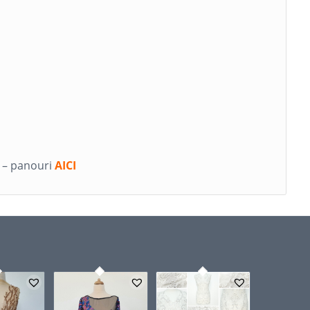
i – panouri
AICI