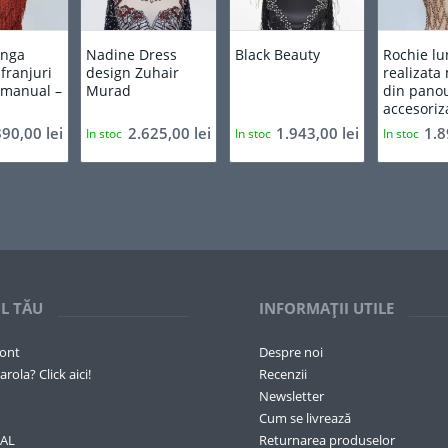
unga
Nadine Dress
Black Beauty
Rochie l
franjuri
design Zuhair
realizata
a manual –
Murad
din panou
accesoriz
890,00
lei
2.625,00
lei
1.943,00
lei
1.
In stoc
In stoc
In stoc
L TĂU
INFORMAȚII UTILE
cont
Despre noi
arola? Click aici!
Recenzii
Newsletter
Cum se livrează
SAL
Returnarea produselor