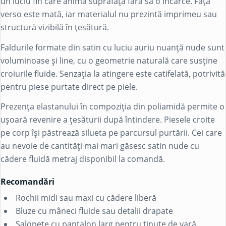
un luciu fin care animă suprafața fără să o încarce. Fața
verso este mată, iar materialul nu prezintă imprimeu sau
structură vizibilă în țesătură.
Faldurile formate din satin cu luciu auriu nuanță nude sunt
voluminoase și line, cu o geometrie naturală care susține
croiurile fluide. Senzația la atingere este catifelată, potrivită
pentru piese purtate direct pe piele.
Prezența
elastanului
în compoziția din
poliamidă
permite o
ușoară revenire a țesăturii după întindere. Piesele croite
pe corp își păstrează silueta pe parcursul purtării. Cei care
au nevoie de cantități mai mari găsesc satin nude cu
cădere fluidă metraj disponibil la comandă.
Recomandări
Rochii midi sau maxi cu cădere liberă
Bluze cu mâneci fluide sau detalii drapate
Salopete cu pantalon larg pentru ținute de vară