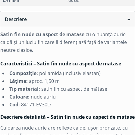
LATIME
150 cm
Descriere
Satin fin nude cu aspect de matase
cu o nuanță aurie
caldă și un luciu fin care îl diferențiază față de variantele
neutre clasice.
Caracteristici – Satin fin nude cu aspect de matase
Compoziție:
poliamidă
(inclusiv
elastan
)
Lățime:
aprox. 1,50 m
Tip material:
satin fin cu aspect de mătase
Culoare:
nude auriu
Cod:
84171-EV30D
Descriere detaliată – Satin fin nude cu aspect de matase
Culoarea nude aurie are reflexe calde, ușor bronzate, cu