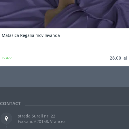
Mătăsică Regalia mov lavanda
28,00
lei
In stoc
CONTACT
strada Suraii nr. 22
Focsani, 620158, Vrancea