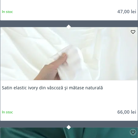
47,00
lei
In stoc
Satin elastic ivory din vâscoză și mătase naturală
66,00
lei
In stoc