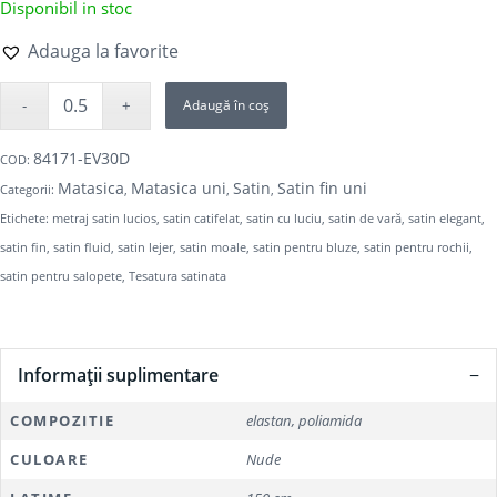
Disponibil in stoc
Adauga la favorite
Adaugă în coș
84171-EV30D
COD:
Matasica
Matasica uni
Satin
Satin fin uni
Categorii:
,
,
,
Etichete:
metraj satin lucios
,
satin catifelat
,
satin cu luciu
,
satin de vară
,
satin elegant
,
satin fin
,
satin fluid
,
satin lejer
,
satin moale
,
satin pentru bluze
,
satin pentru rochii
,
satin pentru salopete
,
Tesatura satinata
Informații suplimentare
COMPOZITIE
elastan, poliamida
CULOARE
Nude