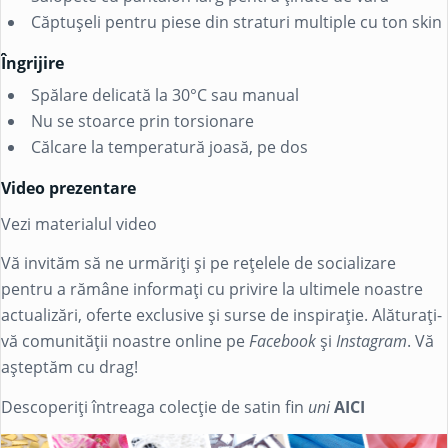
Căptușeli pentru piese din straturi multiple cu ton skin
Îngrijire
Spălare delicată la 30°C sau manual
Nu se stoarce prin torsionare
Călcare la temperatură joasă, pe dos
Video prezentare
Vezi materialul video
Vă invităm să ne urmăriți și pe rețelele de socializare
pentru a rămâne informați cu privire la ultimele noastre
actualizări, oferte exclusive și surse de inspirație. Alăturați-
vă comunității noastre online pe
Facebook
și
Instagram
. Vă
așteptăm cu drag!
Descoperiți întreaga colecție de satin fin
uni
AICI