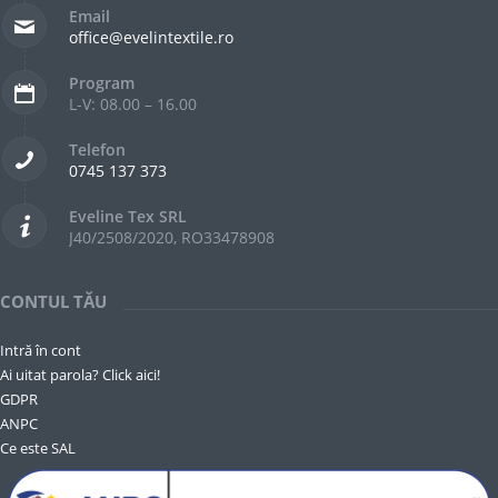
Email
office@evelintextile.ro
Program
L-V: 08.00 – 16.00
Telefon
0745 137 373
Eveline Tex SRL
J40/2508/2020, RO33478908
CONTUL TĂU
Intră în cont
Ai uitat parola? Click aici!
GDPR
ANPC
Ce este SAL