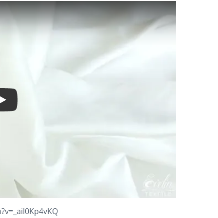
Play Video
h?v=_ail0Kp4vKQ