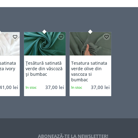
satinata
Țesătură satinată
Tesatura satinata
za ivory
verde din vâscoză
verde olive din
și bumbac
vascoza si
bumbac
41,00
lei
37,00
lei
37,00
lei
In stoc
In stoc
ABONEAZĂ-TE LA NEWSLETTER!