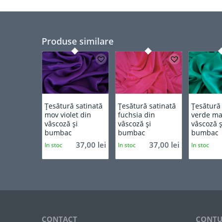
Produse similare
Țesătură satinată
Țesătură satinată
Țesătură
mov violet din
fuchsia din
verde ma
vâscoză și
vâscoză și
vâscoză ș
bumbac
bumbac
bumbac
37,00
lei
37,00
lei
In stoc
In stoc
In stoc
CONTACT
CONTU