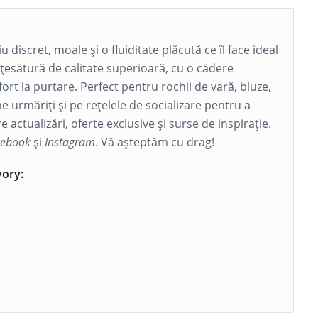
iu discret, moale și o fluiditate plăcută ce îl face ideal
țesătură de calitate superioară, cu o cădere
ort la purtare. Perfect pentru rochii de vară, bluze,
e urmăriți și pe rețelele de socializare pentru a
 actualizări, oferte exclusive și surse de inspirație.
cebook
și
Instagram
. Vă așteptăm cu drag!
vory: