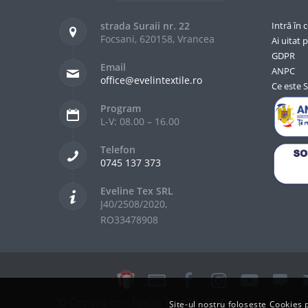
strada Suraii nr. 22
Intră în 
Focsani, 620158, Vrancea
Ai uitat p
GDPR
Email
ANPC
office@evelintextile.ro
Ce este 
Program
L-V: 08.00 – 16.00
Telefon
0745 137 373
Eveline Tex SRL
J40/2508/2020,
RO33478908
© Copyright – Evelin Textile 2026
Site-ul nostru foloseste Cookie