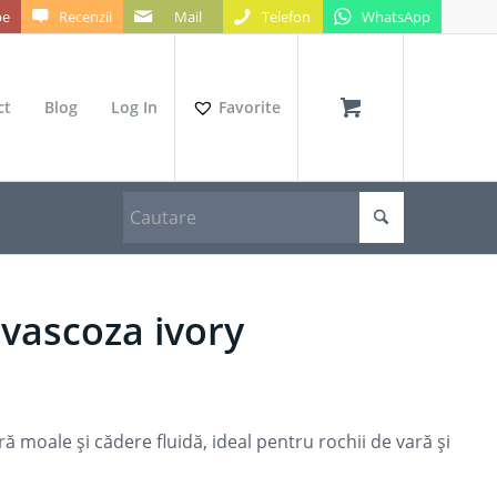
be
Recenzii
Mail
Telefon
WhatsApp
ct
Blog
Log In
Favorite
 vascoza ivory
ră moale și cădere fluidă, ideal pentru rochii de vară și