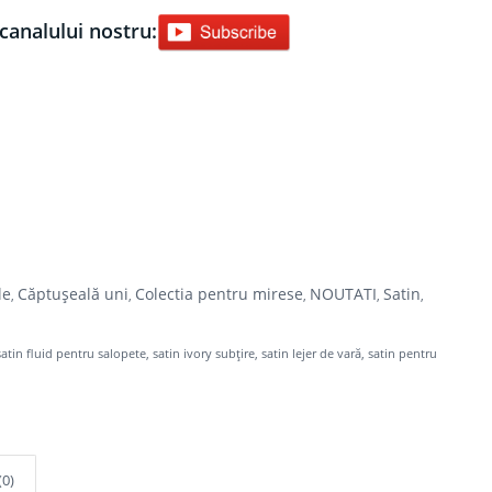
canalului nostru:
le
Căptușeală uni
Colectia pentru mirese
NOUTATI
Satin
,
,
,
,
,
satin fluid pentru salopete
,
satin ivory subțire
,
satin lejer de vară
,
satin pentru
(0)