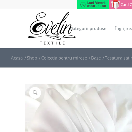
Luni-Vineri:
Card 
08.00 - 16.00
Categorii produse
Îngrijir
Acasa
/
Shop
/
Colectia pentru mirese
/
Baze
/
Tesatura sati