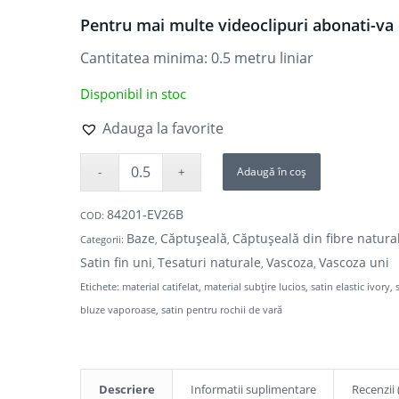
Pentru mai multe videoclipuri abonati-va 
Cantitatea minima: 0.5
metru liniar
Disponibil in stoc
Adauga la favorite
Adaugă în coș
84201-EV26B
COD:
Baze
Căptușeală
Căptușeală din fibre natura
Categorii:
,
,
Satin fin uni
Tesaturi naturale
Vascoza
Vascoza uni
,
,
,
Etichete:
material catifelat
,
material subțire lucios
,
satin elastic ivory
,
bluze vaporoase
,
satin pentru rochii de vară
Descriere
Informatii suplimentare
Recenzii 