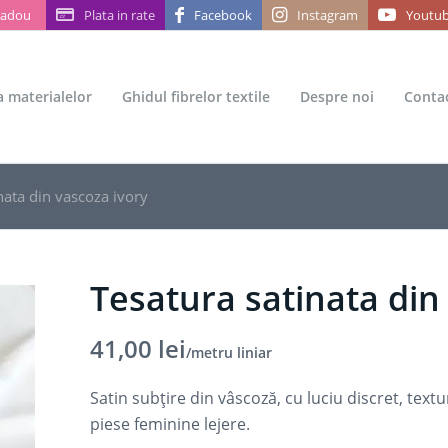
Cadou
Plata in rate
Facebook
Instagram
Youtu
ea materialelor
Ghidul fibrelor textile
Despre noi
Conta
nata din vascoza ivory
Tesatura satinata din
41,00
lei
/metru liniar
Satin subțire din vâscoză, cu luciu discret, textu
piese feminine lejere.