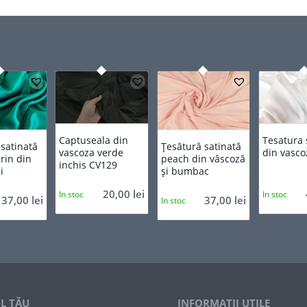
Captuseala din
Tesatura 
 satinată
Țesătură satinată
vascoza verde
din vasco
rin din
peach din vâscoză
inchis CV129
i
și bumbac
20,00
lei
In stoc
In stoc
37,00
lei
37,00
lei
In stoc
L TĂU
INFORMAȚII UTILE