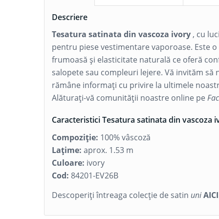
Descriere
Tesatura satinata din vascoza ivory
, cu luc
pentru piese vestimentare vaporoase. Este o 
frumoasă și elasticitate naturală ce oferă conf
salopete sau compleuri lejere. Vă invităm să n
rămâne informați cu privire la ultimele noastre
Alăturați-vă comunității noastre online pe
Fa
Caracteristici Tesatura satinata din vascoza i
Compoziție:
100% vâscoză
Lațime:
aprox. 1.53 m
Culoare:
ivory
Cod:
84201-EV26B
Descoperiți întreaga colecție de satin
uni
AICI