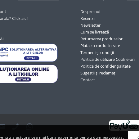
cont
Despre noi
arola? Click aici!
Recenzii
Newsletter
Cum se livrează
SAL
Returnarea produselor
Plata cu cardul in rate
Termeni și condiții
Politica de utilizare Cookie-uri
Politica de confidențialitate
Sugestii și reclamații
Contact
s pentru a asigura cea mai buna experienta pentru dumneavoastra.