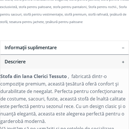
exclusivistă
,
stofa pentru paltoane
,
stofa pentru pantaloni
,
Stofa pentru rochii.
,
Stofa
pentru sacouri
,
stofă pentru vestimentație
,
stofă premium
,
stofă rafinată
,
țesătură de
stofă
,
tesatura pentru jachete
,
țesătură pentru paltoane
Informații suplimentare
Descriere
Stofa din lana Clerici Tessuto
, fabricată dintr-o
compoziție premium, această țesătură oferă confort și
durabilitate de neegalat. Perfecta pentru confecționarea
de costume, sacouri, fuste, această stofă de înaltă calitate
este perfectă pentru sezonul rece. Cu un design clasic și o
nuanță elegantă, aceasta este alegerea perfectă pentru o
garderobă modernă.
Vă invităm să ne urmăriți și pe rețelele de socializare