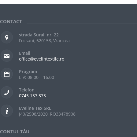
CONTACT
strada Suraii nr. 22
Focsani, 620158, Vrancea
Email
office@evelintextile.ro
Program
L-V: 08.00 – 16.00
Telefon
0745 137 373
Eveline Tex SRL
J40/2508/2020, RO33478908
CONTUL TĂU