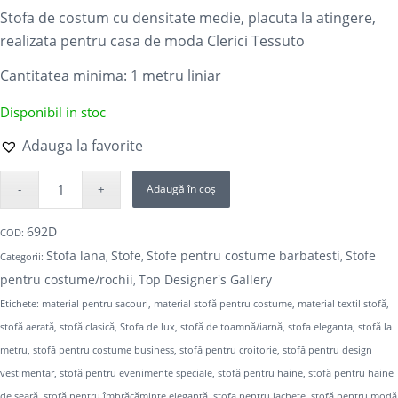
Stofa de costum cu densitate medie, placuta la atingere,
realizata pentru casa de moda Clerici Tessuto
Cantitatea minima: 1
metru liniar
Disponibil in stoc
Adauga la favorite
Adaugă în coș
692D
COD:
Stofa lana
Stofe
Stofe pentru costume barbatesti
Stofe
Categorii:
,
,
,
pentru costume/rochii
Top Designer's Gallery
,
Etichete:
material pentru sacouri
,
material stofă pentru costume
,
material textil stofă
,
stofă aerată
,
stofă clasică
,
Stofa de lux
,
stofă de toamnă/iarnă
,
stofa eleganta
,
stofă la
metru
,
stofă pentru costume business
,
stofă pentru croitorie
,
stofă pentru design
vestimentar
,
stofă pentru evenimente speciale
,
stofă pentru haine
,
stofă pentru haine
de seară
,
stofă pentru îmbrăcăminte elegantă
,
stofa pentru jachete
,
stofă pentru modă