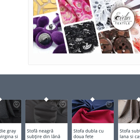
die gray
Stofă neagră
Stofa dubla cu
Stofa sub
virgina si
subțire din lână
doua fete
lana si c