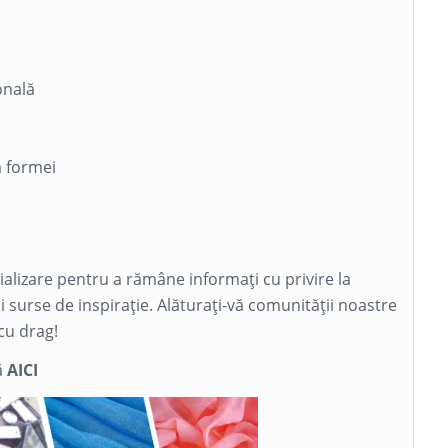
onală
 formei
cializare pentru a rămâne informați cu privire la
și surse de inspirație. Alăturați-vă comunității noastre
cu drag!
ă
AICI