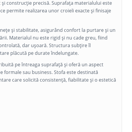
 și construcție precisă. Suprafața materialului este
a ce permite realizarea unor croieli exacte și finisaje
inețe și stabilitate, asigurând confort la purtare și un
ii. Materialul nu este rigid și nu cade greu, fiind
ntrolată, dar ușoară. Structura subțire îl
are plăcută pe durate îndelungate.
ribuită pe întreaga suprafață și oferă un aspect
be formale sau business. Stofa este destinată
tare care solicită consistență, fiabilitate și o estetică