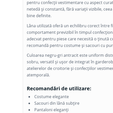
pentru confecții vestimentare cu aspect curat
netedă și constantă, fără variații vizibile, cee
bine definite.
Lâna utilizată oferă un echilibru corect între f
comportament previzibil în timpul confecționăr
adecvat pentru piese care necesită o ținută co
recomandă pentru costume și sacouri cu purt
Culoarea negru-gri antracit este uniform dist
sobru, versatil și ușor de integrat în gardero
atelierelor de croitorie și confecțiilor vestimen
atemporală.
Recomandări de utilizare:
Costume elegante
Sacouri din lână subțire
Pantaloni eleganți