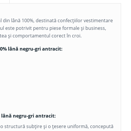
al din lână 100%, destinată confecțiilor vestimentare
lul este potrivit pentru piese formale și business,
atea și comportamentul corect în croi.
00% lână negru-gri antracit:
 lână negru-gri antracit:
u o structură subțire și o țesere uniformă, concepută