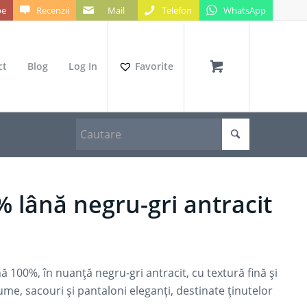
be
Recenzii
Mail
Telefon
WhatsApp
ct
Blog
Log In
Favorite
% lână negru-gri antracit
 100%, în nuanță negru-gri antracit, cu textură fină și
e, sacouri și pantaloni eleganți, destinate ținutelor