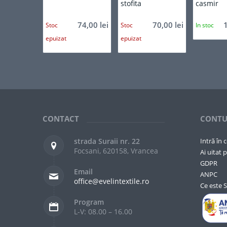
stofita
casmir
74,00
lei
70,00
lei
Stoc
Stoc
In stoc
epuizat
epuizat
CONTACT
CONTU
strada Suraii nr. 22
Intră în 
Focsani, 620158, Vrancea
Ai uitat p
GDPR
Email
ANPC
office@evelintextile.ro
Ce este 
Program
L-V: 08.00 – 16.00