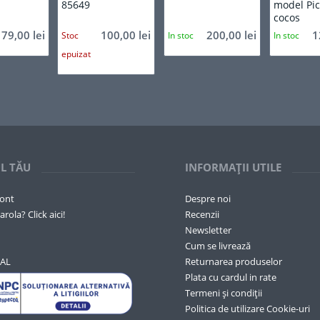
85649
model Pic
cocos
179,00
lei
100,00
lei
200,00
lei
1
Stoc
In stoc
In stoc
epuizat
L TĂU
INFORMAȚII UTILE
cont
Despre noi
arola? Click aici!
Recenzii
Newsletter
Cum se livrează
SAL
Returnarea produselor
Plata cu cardul in rate
Termeni și condiții
Politica de utilizare Cookie-uri