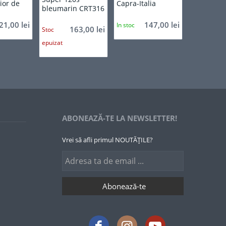
ior de
Capra-Italia
bleumarin CRT316
21,00
lei
147,00
lei
In stoc
163,00
lei
Stoc
epuizat
ABONEAZĂ-TE LA NEWSLETTER!
Vrei să afli primul NOUTĂȚILE?