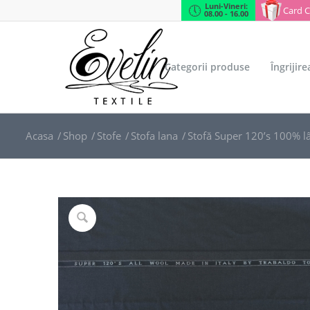
Luni-Vineri:
Card 
08.00 - 16.00
Categorii produse
Îngrijir
Acasa
/
Shop
/
Stofe
/
Stofa lana
/
Stofă Super 120’s 100% lâ