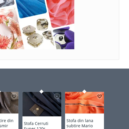
tire din
Stofa din lana
Stofa Cerruti
asmir
subtire Mario
Super 120s