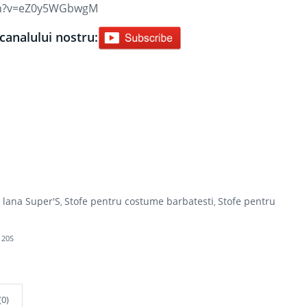
tch?v=eZ0y5WGbwgM
canalului nostru:
n lana Super'S
Stofe pentru costume barbatesti
Stofe pentru
,
,
120S
(0)