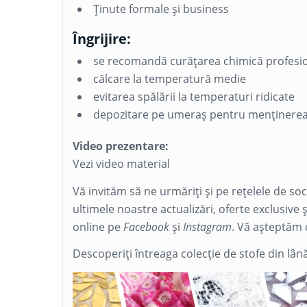
Ținute formale și business
Îngrijire:
se recomandă curățarea chimică profesi
călcare la temperatură medie
evitarea spălării la temperaturi ridicate
depozitare pe umeraș pentru menținerea
Video prezentare:
Vezi video material
Vă invităm să ne urmăriți și pe rețelele de so
ultimele noastre actualizări, oferte exclusive 
online pe
Facebook
și
Instagram
. Vă așteptăm 
Descoperiți întreaga colecție de stofe din lân