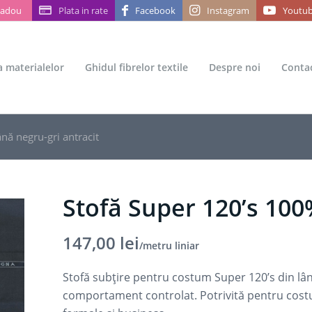
Cadou
Plata in rate
Facebook
Instagram
Youtu
ea materialelor
Ghidul fibrelor textile
Despre noi
Conta
nă negru-gri antracit
Stofă Super 120’s 100
147,00
lei
/metru liniar
Stofă subțire pentru costum Super 120’s din lână
comportament controlat. Potrivită pentru costum