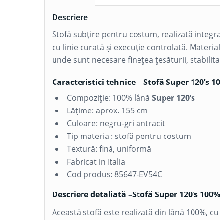
Descriere
Stofă subțire pentru costum, realizată integr
cu linie curată și execuție controlată. Materia
unde sunt necesare finețea țesăturii, stabilit
Caracteristici tehnice – Stofă Super 120’s 1
Compoziție: 100% lână
Super 120’s
Lățime: aprox. 155 cm
Culoare: negru-gri antracit
Tip material: stofă pentru costum
Textură: fină, uniformă
Fabricat in Italia
Cod produs: 85647-EV54C
Descriere detaliată –
Stofă Super 120’s 100%
Această stofă este realizată din lână 100%, c