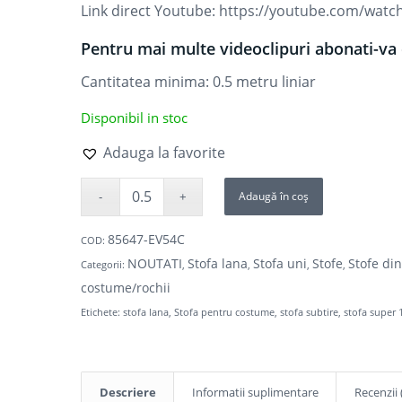
Link direct Youtube:
https://youtube.com/wa
Pentru mai multe videoclipuri abonati-va 
Cantitatea minima: 0.5
metru liniar
Disponibil in stoc
Adauga la favorite
Adaugă în coș
85647-EV54C
COD:
NOUTATI
Stofa lana
Stofa uni
Stofe
Stofe di
Categorii:
,
,
,
,
costume/rochii
Etichete:
stofa lana
,
Stofa pentru costume
,
stofa subtire
,
stofa super 
Descriere
Informatii suplimentare
Recenzii 