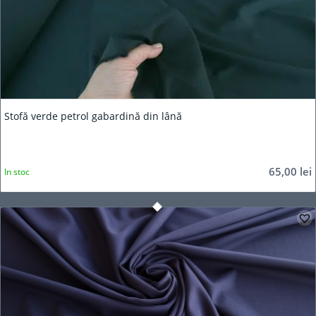
Stofă verde petrol gabardină din lână
65,00
lei
In stoc