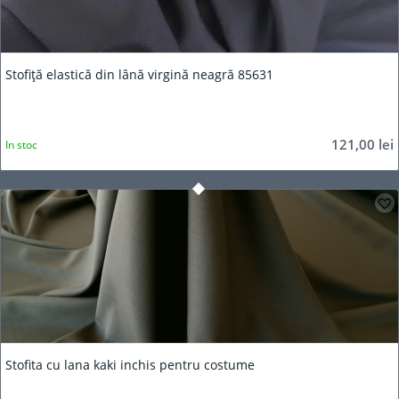
Stofiță elastică din lână virgină neagră 85631
121,00
lei
In stoc
Stofita cu lana kaki inchis pentru costume