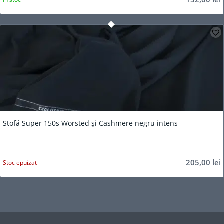
Stofă Super 150s Worsted și Cashmere negru intens
205,00
lei
Stoc epuizat