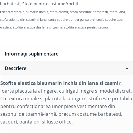
barbatesti
Stofe pentru costume/rochii
,
Etichete:
stofa bleumarin inchis
,
stofa casmir
,
stofa costume barbatesti
,
stofa lana
,
stofa subtire din casmir si lana
,
stofa subtire pentru pantaloni
,
stofa subtire usor
elastica
,
stofita elastica din lana si casmir
,
stofita elastica pentru sacouri
Informații suplimentare
Descriere
Stofita elastica bleumarin inchis din lana si casmir
,
foarte placuta la atingere, cu irigatii negre si model discret.
Cu textură moale și plăcută la atingere, stofa este pretabilă
pentru confecționarea unor piese vestimentare din
sezonul de toamnă-iarnă, precum costume barbatesti,
sacouri, pantaloni si fuste office.