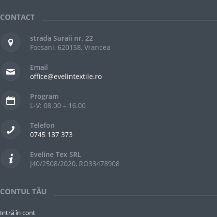
CONTACT
strada Suraii nr. 22
Focsani, 620158, Vrancea
Email
office@evelintextile.ro
Program
L-V: 08.00 – 16.00
Telefon
0745 137 373
Eveline Tex SRL
J40/2508/2020, RO33478908
CONTUL TĂU
Intră în cont