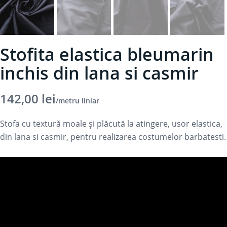
Stofita elastica bleumarin
inchis din lana si casmir
142,00
lei
/metru liniar
Stofa cu textură moale și plăcută la atingere, usor elastica,
din lana si casmir, pentru realizarea costumelor barbatesti.