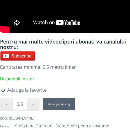
Pentru mai multe videoclipuri abonati-va canalului
nostru:
Cantitatea minima: 0.5
metru liniar
Disponibil in stoc
Adauga la favorite
Adaugă în coș
85334-EV44B
COD:
Stofa lana
Stofa uni
Stofe
Stofe pentru costume
Categorii:
,
,
,