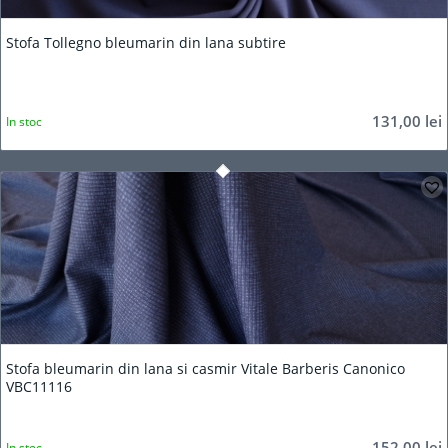
5.00
Stofa Tollegno bleumarin din lana subtire
131,00
lei
In stoc
Stofa bleumarin din lana si casmir Vitale Barberis Canonico
VBC11116
152,00
lei
In stoc