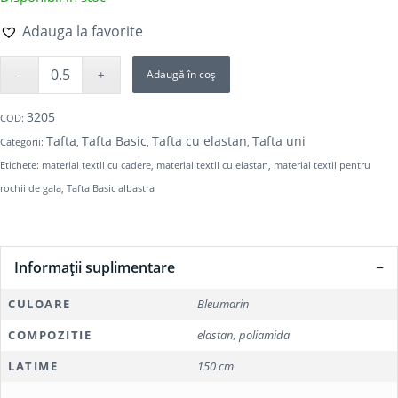
Adauga la favorite
Adaugă în coș
3205
COD:
Tafta
Tafta Basic
Tafta cu elastan
Tafta uni
Categorii:
,
,
,
Etichete:
material textil cu cadere
,
material textil cu elastan
,
material textil pentru
rochii de gala
,
Tafta Basic albastra
Informații suplimentare
CULOARE
Bleumarin
COMPOZITIE
elastan, poliamida
LATIME
150 cm