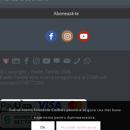
© Copyright – Evelin Textile 2026
Evelin Textile este marca inregistrata la OSIM sub
numarul 018772265.
Site-ul nostru foloseste Cookies pentru a asigura cea mai buna
experienta pentru dumneavoastra.
Ok
Ascunde notificarea