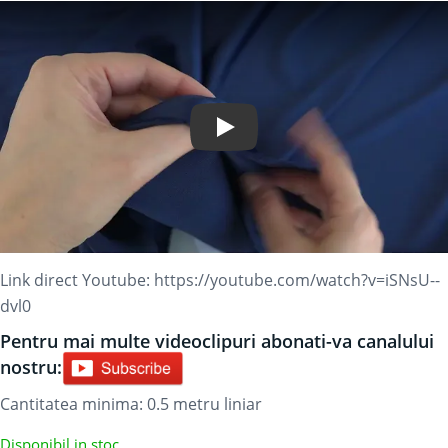
Play Video
Link direct Youtube:
https://youtube.com/watch?v=iSNsU--
dvl0
Pentru mai multe videoclipuri abonati-va canalului
nostru:
Cantitatea minima: 0.5
metru liniar
Disponibil in stoc