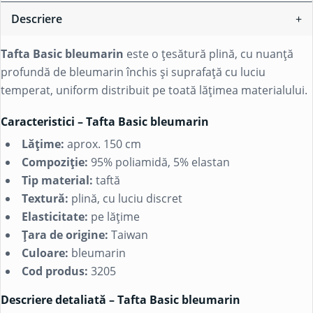
Descriere
Tafta Basic bleumarin
este o țesătură plină, cu nuanță
profundă de bleumarin închis și suprafață cu luciu
temperat, uniform distribuit pe toată lățimea materialului.
Caracteristici – Tafta Basic bleumarin
Lățime:
aprox. 150 cm
Compoziție:
95%
poliamidă
, 5%
elastan
Tip material:
taftă
Textură:
plină, cu luciu discret
Elasticitate:
pe lățime
Țara de origine:
Taiwan
Culoare:
bleumarin
Cod produs:
3205
Descriere detaliată – Tafta Basic bleumarin