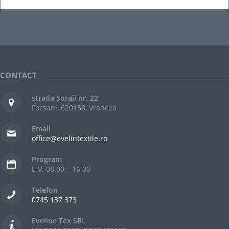
CONTACT
strada Suraii nr. 22
Focsani, 620158, Vrancea
Email
office@evelintextile.ro
Program
L-V: 08.00 – 16.00
Telefon
0745 137 373
Eveline Tex SRL