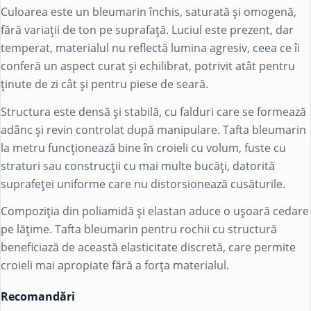
Culoarea este un bleumarin închis, saturată și omogenă,
fără variații de ton pe suprafață. Luciul este prezent, dar
temperat, materialul nu reflectă lumina agresiv, ceea ce îi
conferă un aspect curat și echilibrat, potrivit atât pentru
ținute de zi cât și pentru piese de seară.
Structura este densă și stabilă, cu falduri care se formează
adânc și revin controlat după manipulare. Tafta bleumarin
la metru funcționează bine în croieli cu volum, fuste cu
straturi sau construcții cu mai multe bucăți, datorită
suprafeței uniforme care nu distorsionează cusăturile.
Compoziția din
poliamidă
și
elastan
aduce o ușoară cedare
pe lățime. Tafta bleumarin pentru rochii cu structură
beneficiază de această elasticitate discretă, care permite
croieli mai apropiate fără a forța materialul.
Recomandări