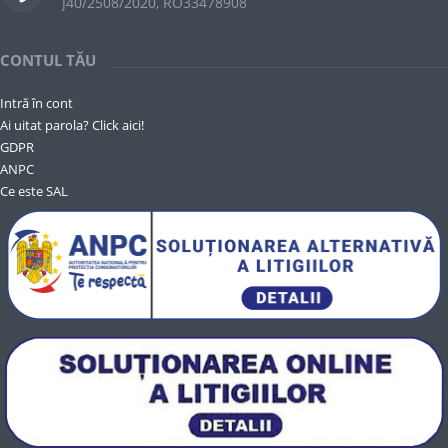
J40/2508/2020, RO33478908
CONTUL TĂU
Intră în cont
Ai uitat parola? Click aici!
GDPR
ANPC
Ce este SAL