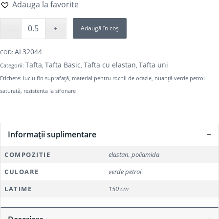
Adauga la favorite
Adaugă în coș
AL32044
COD:
Tafta
Tafta Basic
Tafta cu elastan
Tafta uni
Categorii:
,
,
,
Etichete:
luciu fin suprafață
,
material pentru rochii de ocazie
,
nuanță verde petrol
saturată
,
rezistenta la sifonare
Informații suplimentare
COMPOZITIE
elastan, poliamida
CULOARE
verde petrol
LATIME
150 cm