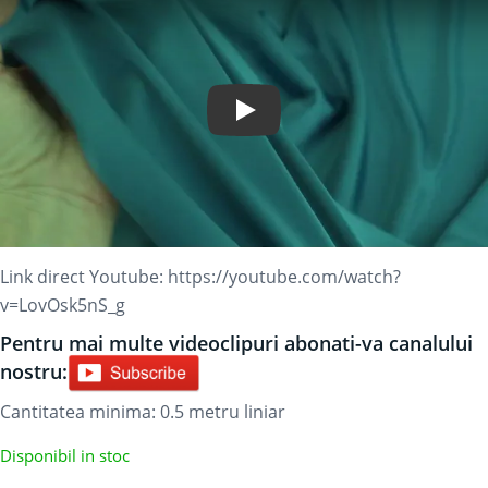
Play Video
Link direct Youtube:
https://youtube.com/watch?
v=LovOsk5nS_g
Pentru mai multe videoclipuri abonati-va canalului
nostru:
Cantitatea minima: 0.5
metru liniar
Disponibil in stoc