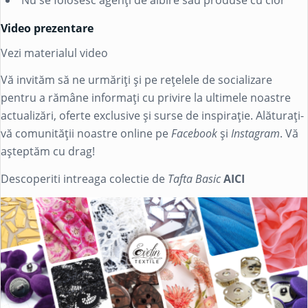
Nu se folosesc agenți de albire sau produse cu clor
Video prezentare
Vezi materialul video
Vă invităm să ne urmăriți și pe rețelele de socializare
pentru a rămâne informați cu privire la ultimele noastre
actualizări, oferte exclusive și surse de inspirație. Alăturați-
vă comunității noastre online pe
Facebook
și
Instagram
. Vă
așteptăm cu drag!
Descoperiti intreaga colectie de
Tafta Basic
AICI