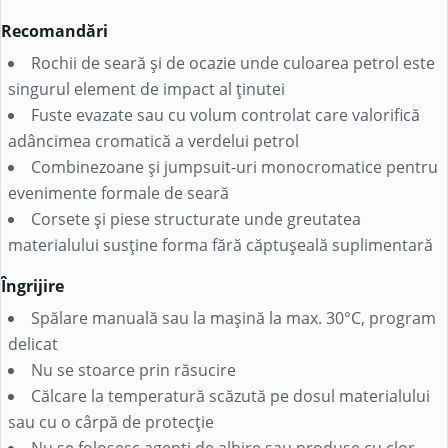
Recomandări
Rochii de seară și de ocazie unde culoarea petrol este
singurul element de impact al ținutei
Fuste evazate sau cu volum controlat care valorifică
adâncimea cromatică a verdelui petrol
Combinezoane și jumpsuit-uri monocromatice pentru
evenimente formale de seară
Corsete și piese structurate unde greutatea
materialului susține forma fără căptușeală suplimentară
Îngrijire
Spălare manuală sau la mașină la max. 30°C, program
delicat
Nu se stoarce prin răsucire
Călcare la temperatură scăzută pe dosul materialului
sau cu o cârpă de protecție