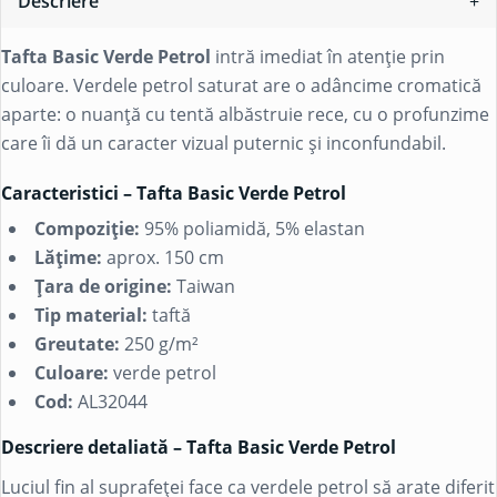
Descriere
Tafta Basic Verde Petrol
intră imediat în atenție prin
culoare. Verdele petrol saturat are o adâncime cromatică
aparte: o nuanță cu tentă albăstruie rece, cu o profunzime
care îi dă un caracter vizual puternic și inconfundabil.
Caracteristici – Tafta Basic Verde Petrol
Compoziție:
95%
poliamidă
, 5%
elastan
Lățime:
aprox. 150 cm
Țara de origine:
Taiwan
Tip material:
taftă
Greutate:
250 g/m²
Culoare:
verde petrol
Cod:
AL32044
Descriere detaliată – Tafta Basic Verde Petrol
Luciul fin al suprafeței face ca verdele petrol să arate diferit