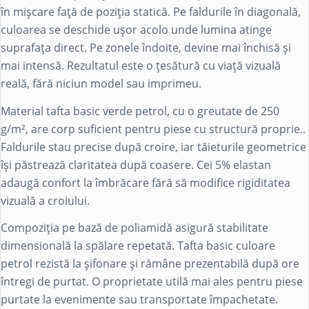
în mișcare față de poziția statică. Pe faldurile în diagonală,
culoarea se deschide ușor acolo unde lumina atinge
suprafața direct. Pe zonele îndoite, devine mai închisă și
mai intensă. Rezultatul este o țesătură cu viață vizuală
reală, fără niciun model sau imprimeu.
Material tafta basic verde petrol, cu o greutate de 250
g/m², are corp suficient pentru piese cu structură proprie..
Faldurile stau precise după croire, iar tăieturile geometrice
își păstrează claritatea după coasere. Cei 5%
elastan
adaugă confort la îmbrăcare fără să modifice rigiditatea
vizuală a croiului.
Compoziția pe bază de
poliamidă
asigură stabilitate
dimensională la spălare repetată. Tafta basic culoare
petrol rezistă la șifonare și rămâne prezentabilă după ore
întregi de purtat. O proprietate utilă mai ales pentru piese
purtate la evenimente sau transportate împachetate.