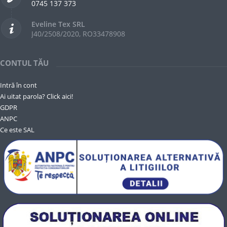
0745 137 373
Eveline Tex SRL
J40/2508/2020, RO33478908
CONTUL TĂU
Intră în cont
Ai uitat parola? Click aici!
GDPR
ANPC
Ce este SAL