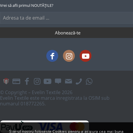
Vrei să afli primul NOUTĂȚILE?
© Copyright – Evelin Textile 2026
Evelin Textile este marca inregistrata la OSIM sub
numarul 018772265.
Site-ul nostru foloseste Cookies pentru a asigura cea mai buna