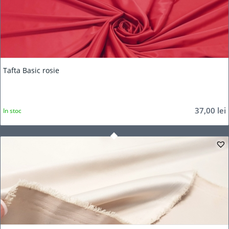
Tafta Basic rosie
37,00
lei
In stoc