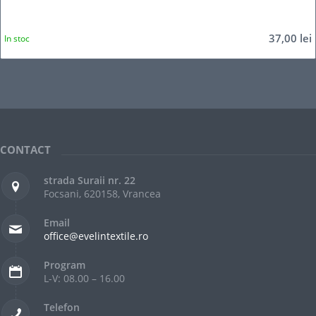
37,00
lei
In stoc
CONTACT
strada Suraii nr. 22
Focsani, 620158, Vrancea
Email
office@evelintextile.ro
Program
L-V: 08.00 – 16.00
Telefon