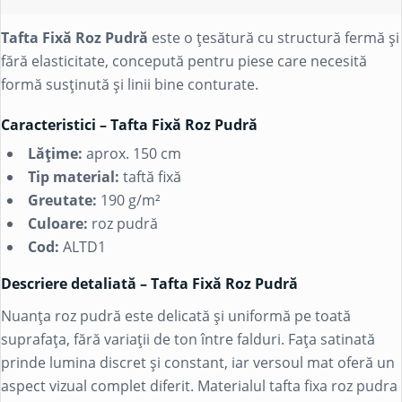
Tafta Fixă Roz Pudră
este o țesătură cu structură fermă și
fără elasticitate, concepută pentru piese care necesită
formă susținută și linii bine conturate.
Caracteristici – Tafta Fixă Roz Pudră
Lățime:
aprox. 150 cm
Tip material:
taftă fixă
Greutate:
190 g/m²
Culoare:
roz pudră
Cod:
ALTD1
Descriere detaliată – Tafta Fixă Roz Pudră
Nuanța roz pudră este delicată și uniformă pe toată
suprafața, fără variații de ton între falduri. Fața satinată
prinde lumina discret și constant, iar versoul mat oferă un
aspect vizual complet diferit. Materialul tafta fixa roz pudra