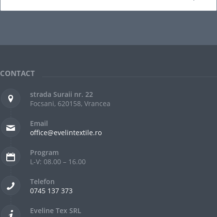
CONTACT
strada Suraii nr. 22
Focsani, 620158, Vrancea
Email
office@evelintextile.ro
Program
L-V: 08.00 – 16.00
Telefon
0745 137 373
Eveline Tex SRL