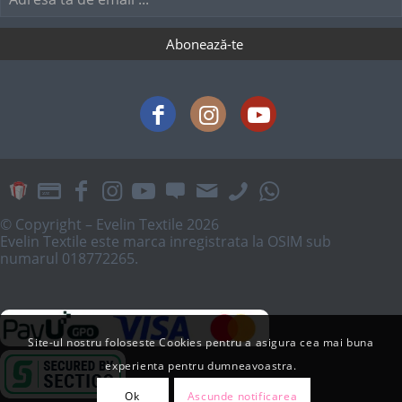
© Copyright – Evelin Textile 2026
Evelin Textile este marca inregistrata la OSIM sub
numarul 018772265.
Site-ul nostru foloseste Cookies pentru a asigura cea mai buna
experienta pentru dumneavoastra.
Ok
Ascunde notificarea