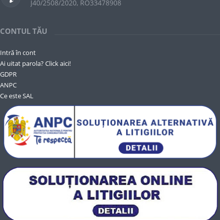
J40/2508/2020, RO33478908
CONTUL TĂU
Intră în cont
Ai uitat parola? Click aici!
GDPR
ANPC
Ce este SAL