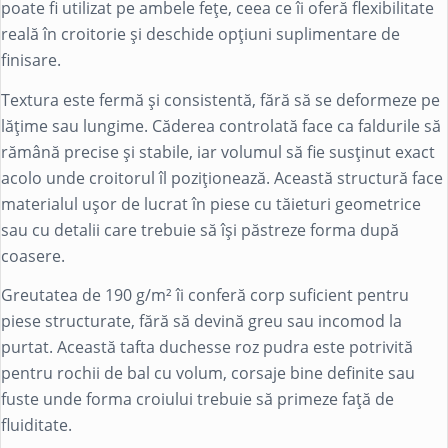
poate fi utilizat pe ambele fețe, ceea ce îi oferă flexibilitate
reală în croitorie și deschide opțiuni suplimentare de
finisare.
Textura este fermă și consistentă, fără să se deformeze pe
lățime sau lungime. Căderea controlată face ca faldurile să
rămână precise și stabile, iar volumul să fie susținut exact
acolo unde croitorul îl poziționează. Această structură face
materialul ușor de lucrat în piese cu tăieturi geometrice
sau cu detalii care trebuie să își păstreze forma după
coasere.
Greutatea de 190 g/m² îi conferă corp suficient pentru
piese structurate, fără să devină greu sau incomod la
purtat. Această tafta duchesse roz pudra este potrivită
pentru rochii de bal cu volum, corsaje bine definite sau
fuste unde forma croiului trebuie să primeze față de
fluiditate.