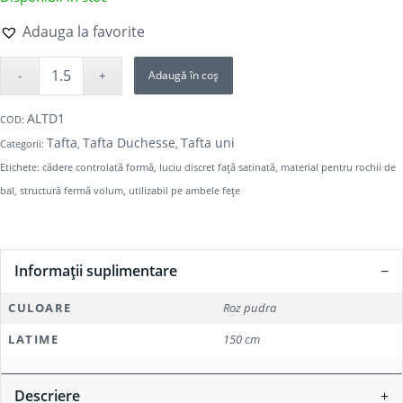
Adauga la favorite
Adaugă în coș
ALTD1
COD:
Tafta
Tafta Duchesse
Tafta uni
Categorii:
,
,
Etichete:
cădere controlată formă
,
luciu discret față satinată
,
material pentru rochii de
bal
,
structură fermă volum
,
utilizabil pe ambele fețe
Informații suplimentare
CULOARE
Roz pudra
LATIME
150 cm
Descriere