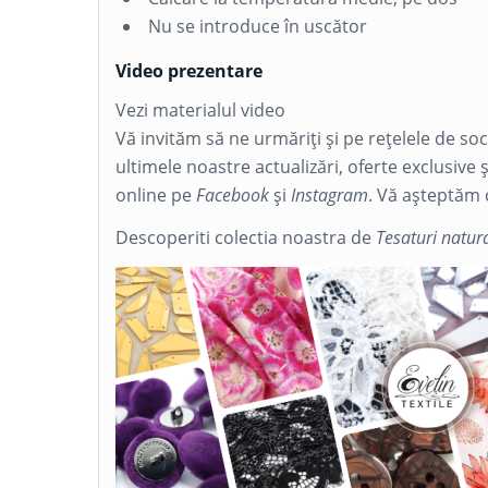
Nu se introduce în uscător
Video prezentare
Vezi materialul video
Vă invităm să ne urmăriți și pe rețelele de so
ultimele noastre actualizări, oferte exclusive 
online pe
Facebook
și
Instagram
. Vă așteptăm 
Descoperiti colectia noastra de
Tesaturi natura