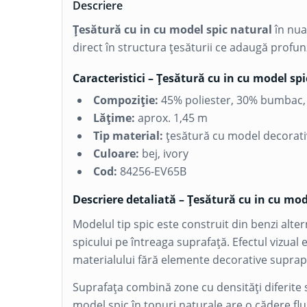
Descriere
Țesătură cu in cu model spic natural
în nua
direct în structura țesăturii ce adaugă profun
Caracteristici – Țesătură cu in cu model sp
Compoziție:
45%
poliester
, 30%
bumbac
Lățime:
aprox. 1,45 m
Tip material:
țesătură cu model decorativ 
Culoare:
bej, ivory
Cod:
84256-EV65B
Descriere detaliată – Țesătură cu in cu mod
Modelul tip spic este construit din benzi alter
spicului pe întreaga suprafață. Efectul vizual e
materialului fără elemente decorative supra
Suprafața combină zone cu densități diferite sp
model spic în tonuri naturale are o cădere flu