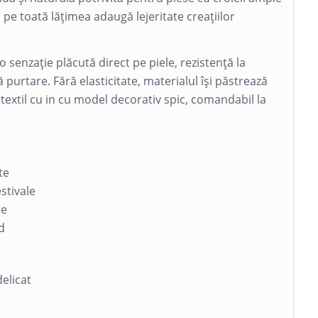
pe toată lățimea adaugă lejeritate creațiilor
o senzație plăcută direct pe piele, rezistență la
 purtare. Fără elasticitate, materialul își păstrează
l textil cu in cu model decorativ spic, comandabil la
te
stivale
re
d
elicat