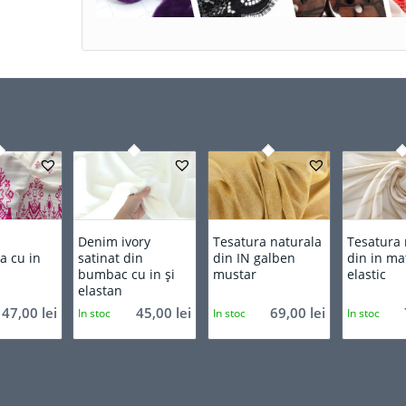
Denim ivory
Tesatura naturala
Tesatura 
a cu in
satinat din
din IN galben
din in ma
bumbac cu in și
mustar
elastic
elastan
47,00
lei
45,00
lei
69,00
lei
In stoc
In stoc
In stoc