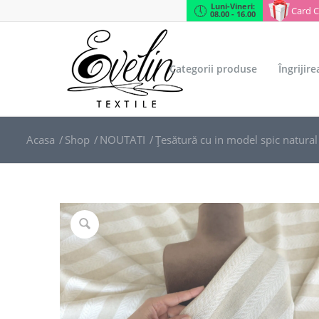
Luni-Vineri:
Card 
08.00 - 16.00
Categorii produse
Îngrijir
Acasa
/
Shop
/
NOUTATI
/
Țesătură cu in model spic natural