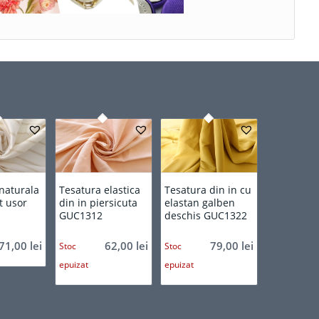
naturala
Tesatura elastica
Tesatura din in cu
t usor
din in piersicuta
elastan galben
GUC1312
deschis GUC1322
71,00
lei
62,00
lei
79,00
lei
Stoc
Stoc
epuizat
epuizat