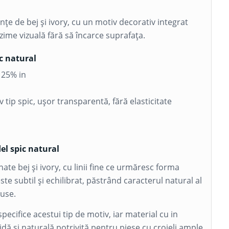
nțe de bej și ivory, cu un motiv decorativ integrat
zime vizuală fără să încarce suprafața.
ic natural
, 25%
in
tip spic, ușor transparentă, fără elasticitate
el spic natural
nate bej și ivory, cu linii fine ce urmăresc forma
ste subtil și echilibrat, păstrând caracterul natural al
puse.
ecifice acestui tip de motiv, iar material cu in
idă și naturală potrivită pentru piese cu croieli ample