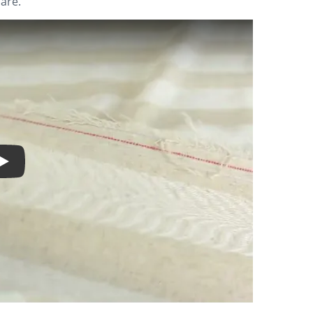
nare.
Play Video