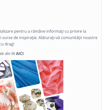
cializare pentru a rămâne informați cu privire la
și surse de inspirație. Alăturați-vă comunității noastre
cu drag!
le din IN
AICI