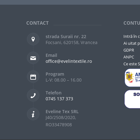
CONTACT
CONTU
strada Suraii nr. 22
Intră în 
Focsani, 620158, Vrancea
Ai uitat p
GDPR
Email
ANPC
office@evelintextile.ro
Ce este 
Program
L-V: 08.00 – 16.00
Telefon
0745 137 373
Eveline Tex SRL
J40/2508/2020,
RO33478908