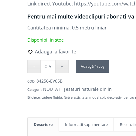
Link direct Youtube:
https://youtube.com/wat
Pentru mai multe videoclipuri abonati-va 
Cantitatea minima: 0.5
metru liniar
Disponibil in stoc
Adauga la favorite
Adaugă în coș
84256-EV65B
COD:
NOUTATI
Țesături naturale din in
Categorii:
,
Etichete:
cădere fluidă
,
fără elasticitate
,
model spic decorativ
,
pentru 
Descriere
Informatii suplimentare
Recenzii 