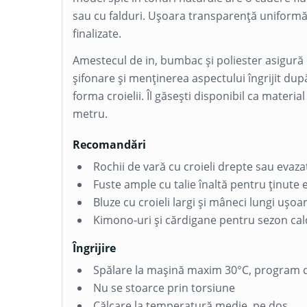
sau cu falduri. Ușoara transparență uniformă 
finalizate.
Amestecul de
in
,
bumbac
și
poliester
asigură 
șifonare și menținerea aspectului îngrijit după
forma croielii. Îl găsești disponibil ca materia
metru.
Recomandări
Rochii de vară cu croieli drepte sau evaza
Fuste ample cu talie înaltă pentru ținute e
Bluze cu croieli largi și mâneci lungi ușoa
Kimono-uri și cărdigane pentru sezon cal
Îngrijire
Spălare la mașină maxim 30°C, program d
Nu se stoarce prin torsiune
Călcare la temperatură medie, pe dos