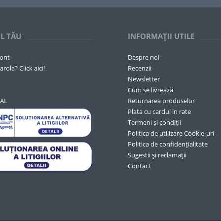
L TĂU
INFORMAȚII UTILE
cont
Despre noi
arola? Click aici!
Recenzii
Newsletter
Cum se livrează
SAL
Returnarea produselor
Plata cu cardul in rate
Termeni și condiții
Politica de utilizare Cookie-uri
Politica de confidențialitate
Sugestii și reclamații
Contact