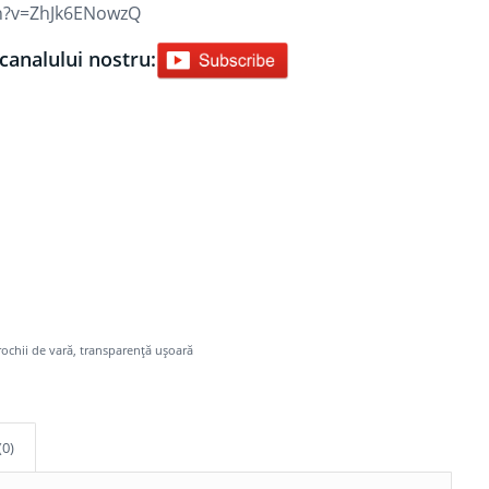
ch?v=ZhJk6ENowzQ
canalului nostru:
rochii de vară
,
transparență ușoară
(0)