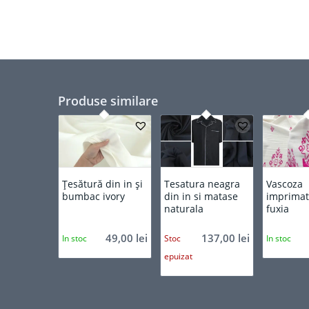
Produse similare
Țesătură din in și
Tesatura neagra
Vascoza
bumbac ivory
din in si matase
imprimat
naturala
fuxia
49,00
lei
137,00
lei
In stoc
Stoc
In stoc
epuizat