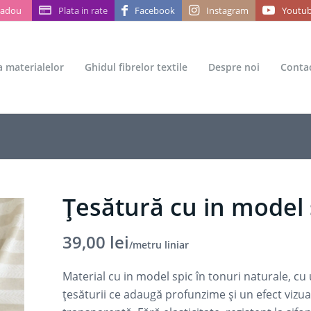
Cadou
Plata in rate
Facebook
Instagram
Youtu
ea materialelor
Ghidul fibrelor textile
Despre noi
Conta
Țesătură cu in model 
39,00
lei
/metru liniar
Material cu in model spic în tonuri naturale, cu 
țesăturii ce adaugă profunzime și un efect vizual