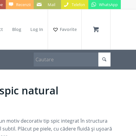
be
Recenzii
Mail
Telefon
WhatsApp
ct
Blog
Log In
Favorite
spic natural
un motiv decorativ tip spic integrat în structura
 subtil. Plăcut pe piele, cu cădere fluidă și ușoară