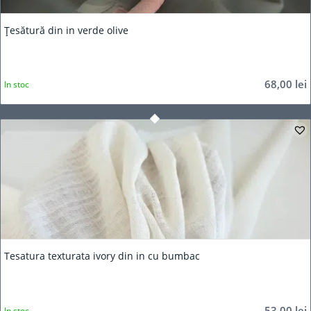
Țesătură din in verde olive
68,00
lei
In stoc
Tesatura texturata ivory din in cu bumbac
53,00
lei
In stoc