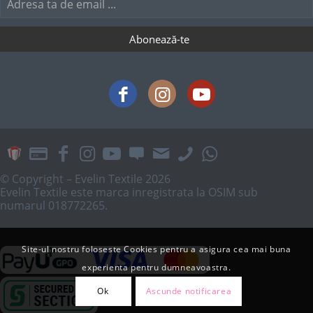
© Copyright – Evelin Textile 2026
Evelin Textile este marca inregistrata la OSIM sub
numarul 018772265.
Site-ul nostru foloseste Cookies pentru a asigura cea mai buna
experienta pentru dumneavoastra.
Ok
Ascunde notificarea