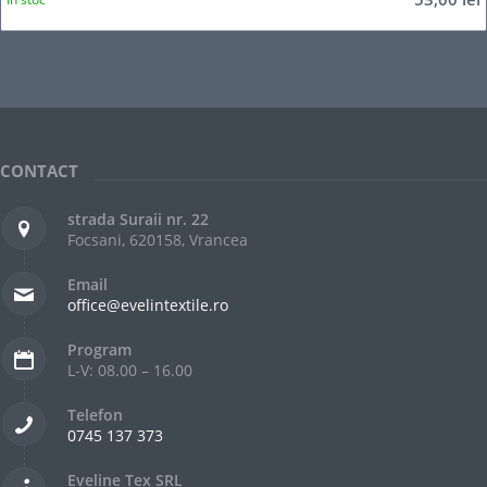
CONTACT
strada Suraii nr. 22
Focsani, 620158, Vrancea
Email
office@evelintextile.ro
Program
L-V: 08.00 – 16.00
Telefon
0745 137 373
Eveline Tex SRL