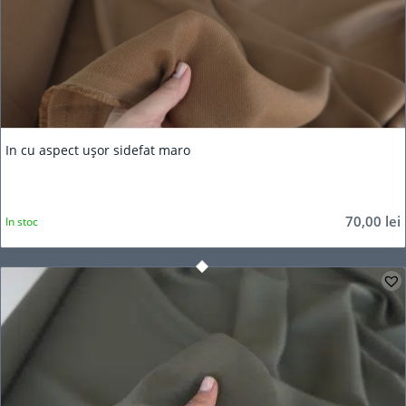
In cu aspect ușor sidefat maro
70,00
lei
In stoc