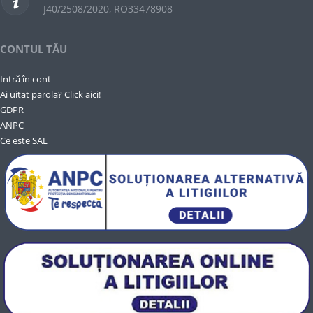
J40/2508/2020, RO33478908
CONTUL TĂU
Intră în cont
Ai uitat parola? Click aici!
GDPR
ANPC
Ce este SAL