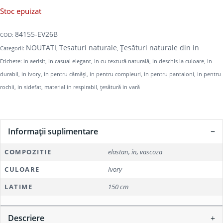
Stoc epuizat
84155-EV26B
COD:
NOUTATI
Tesaturi naturale
Țesături naturale din in
Categorii:
,
,
Etichete:
in aerisit
,
in casual elegant
,
in cu textură naturală
,
in deschis la culoare
,
in
durabil
,
in ivory
,
in pentru cămăși
,
in pentru compleuri
,
in pentru pantaloni
,
in pentru
rochii
,
in sidefat
,
material in respirabil
,
țesătură in vară
Informații suplimentare
COMPOZITIE
elastan, in, vascoza
CULOARE
Ivory
LATIME
150 cm
Descriere