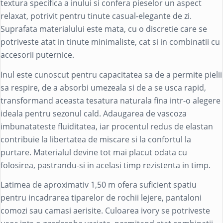
textura specifica a inului si confera pieselor un aspect
relaxat, potrivit pentru tinute casual-elegante de zi.
Suprafata materialului este mata, cu o discretie care se
potriveste atat in tinute minimaliste, cat si in combinatii cu
accesorii puternice.
Inul este cunoscut pentru capacitatea sa de a permite pielii
sa respire, de a absorbi umezeala si de a se usca rapid,
transformand aceasta tesatura naturala fina intr-o alegere
ideala pentru sezonul cald. Adaugarea de vascoza
imbunatateste fluiditatea, iar procentul redus de elastan
contribuie la libertatea de miscare si la confortul la
purtare. Materialul devine tot mai placut odata cu
folosirea, pastrandu-si in acelasi timp rezistenta in timp.
Latimea de aproximativ 1,50 m ofera suficient spatiu
pentru incadrarea tiparelor de rochii lejere, pantaloni
comozi sau camasi aerisite. Culoarea ivory se potriveste