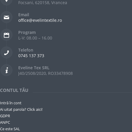
Focsani, 620158, Vrancea
Email
office@evelintextile.ro
Program
L-V: 08.00 – 16.00
Telefon
0745 137 373
Eveline Tex SRL
J40/2508/2020, RO33478908
CONTUL TĂU
Intră în cont
Ai uitat parola? Click aici!
GDPR
ANPC
Ce este SAL