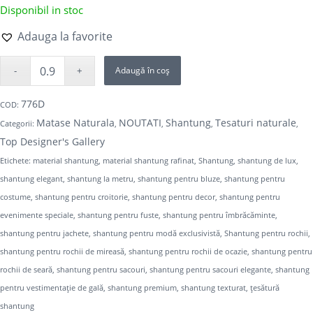
Disponibil in stoc
Adauga la favorite
Adaugă în coș
776D
COD:
Matase Naturala
NOUTATI
Shantung
Tesaturi naturale
Categorii:
,
,
,
,
Top Designer's Gallery
Etichete:
material shantung
,
material shantung rafinat
,
Shantung
,
shantung de lux
,
shantung elegant
,
shantung la metru
,
shantung pentru bluze
,
shantung pentru
costume
,
shantung pentru croitorie
,
shantung pentru decor
,
shantung pentru
evenimente speciale
,
shantung pentru fuste
,
shantung pentru îmbrăcăminte
,
shantung pentru jachete
,
shantung pentru modă exclusivistă
,
Shantung pentru rochii
,
shantung pentru rochii de mireasă
,
shantung pentru rochii de ocazie
,
shantung pentru
rochii de seară
,
shantung pentru sacouri
,
shantung pentru sacouri elegante
,
shantung
pentru vestimentație de gală
,
shantung premium
,
shantung texturat
,
țesătură
shantung