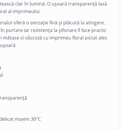
itească clar în lumină. O ușoară transparență lasă
ural al imprimeului.
ialul oferă o senzație fină și plăcută la atingere.
n purtare iar rezistența la șifonare îl face practic
in mătase si vâscoză cu imprimeu floral pictat ales
 ușoară.
ă
ld
 transparență
delicat maxim 30°C