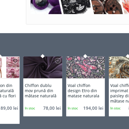
fon din
Chiffon dublu
Voal chiffon
Voal chif
aturală
mov prună din
design Etro din
imprimat
 cu flori
mătase naturală
matase naturala
paisley d
mătase n
89,00
lei
78,00
lei
194,00
lei
In stoc
In stoc
In stoc