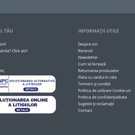
L TĂU
INFORMAȚII UTILE
cont
Despre noi
arola? Click aici!
Recenzii
Newsletter
Cum se livrează
SAL
Returnarea produselor
Plata cu cardul in rate
Termeni și condiții
Politica de utilizare Cookie-uri
Politica de confidențialitate
Sugestii și reclamații
Contact