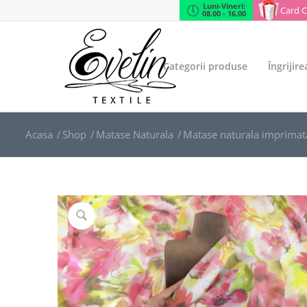
Luni-Vineri:
Card 
08.00 - 16.00
Categorii produse
Îngrijir
Acasa
/
Shop
/
Matase Naturala
/
Matase naturala imprimat