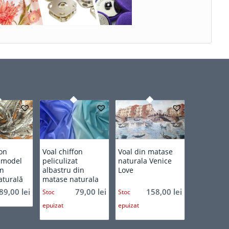
fon
Voal chiffon
Voal din matase
 model
peliculizat
naturala Venice
in
albastru din
Love
aturală
matase naturala
89,00
lei
79,00
lei
158,00
lei
Stoc
Stoc
epuizat
epuizat