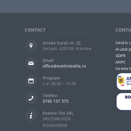
CONTACT
CONTU
strada Suraii nr. 22
Intră în 
Focsani, 620158, Vrancea
Ai uitat p
GDPR
Email
ANPC
office@evelintextile.ro
Ce este 
Program
L-V: 08.00 – 16.00
Telefon
0745 137 373
Eveline Tex SRL
J40/2508/2020,
RO33478908