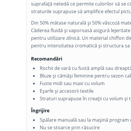
suprafață netedă ce permite culorilor să se c
straturile suprapuse să amplifice efectul pict
Din 50%
mătase naturală
și 50%
vâscoză
mater
Căderea fluidă și vaporoasă asigură lejeritate î
pentru utilizare zilnică. Un material chiffon d
pentru intensitatea cromatică și structura sa
Recomandări
Rochii de vară cu fustă amplă sau dreapt
Bluze și cămăși feminine pentru sezon ca
Fuste midi sau maxi cu volum
Eșarfe și accesorii textile
Straturi suprapuse în creații cu volum și
Îngrijire
Spălare manuală sau la mașină program 
Nu se stoarce prin răsucire