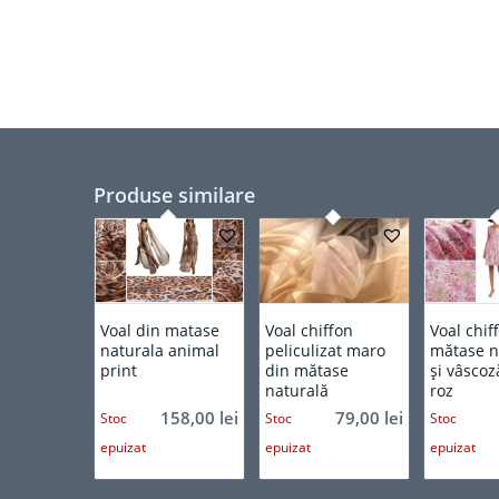
Produse similare
Voal din matase
Voal chiffon
Voal chif
naturala animal
peliculizat maro
mătase n
print
din mătase
și vâscoză
naturală
roz
158,00
lei
79,00
lei
Stoc
Stoc
Stoc
epuizat
epuizat
epuizat