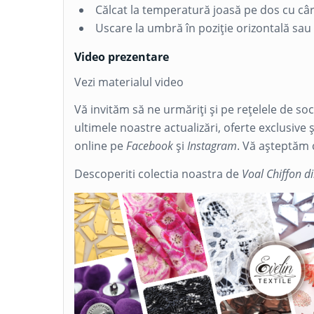
Călcat la temperatură joasă pe dos cu câ
Uscare la umbră în poziție orizontală sau
Video prezentare
Vezi materialul video
Vă invităm să ne urmăriți și pe rețelele de so
ultimele noastre actualizări, oferte exclusive 
online pe
Facebook
și
Instagram
. Vă așteptăm 
Descoperiti colectia noastra de
Voal Chiffon d