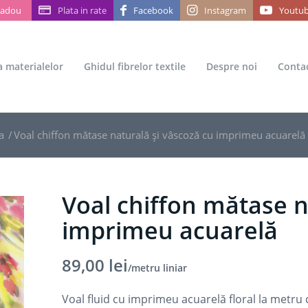
Cadou
Plata in rate
Facebook
Instagram
Youtu
ea materialelor
Ghidul fibrelor textile
Despre noi
Conta
a
/
Voal chiffon mătase naturală și vâscoză cu imprimeu acuarelă
Voal chiffon mătase n
imprimeu acuarelă
89,00
lei
/metru liniar
Voal fluid cu imprimeu acuarelă floral la metru c