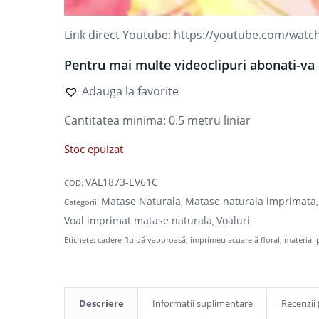
Link direct Youtube:
https://youtube.com/wat
Pentru mai multe videoclipuri abonati-va 
Adauga la favorite
Cantitatea minima: 0.5
metru liniar
Stoc epuizat
VAL1873-EV61C
COD:
Matase Naturala
Matase naturala imprimata
Categorii:
,
Voal imprimat matase naturala
Voaluri
,
Etichete:
cadere fluidă vaporoasă
,
imprimeu acuarelă floral
,
material 
Descriere
Informatii suplimentare
Recenzii 