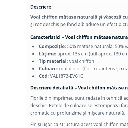
Descriere
Voal chiffon mătase naturală și vâscoză c
și roz deschis pe fond alb aduce un efect pict
Caracteristici – Voal chiffon mătase natur
Compoziție:
50%
mătase naturală
, 50%
v
Lățime:
aprox. 135 cm (util aprox. 130 cm
Tip material:
voal chiffon
Culoare:
multicolor (flori roz intens și ro
Cod:
VAL1873-EV61C
Descriere detaliată – Voal chiffon mătase 
Florile din imprimeu sunt redate în tehnică acu
deschis. Petele de culoare se estompează făr
cromatic cu profunzime și mișcare naturală.
Fin și ușor ca structură acest voal chiffon mă