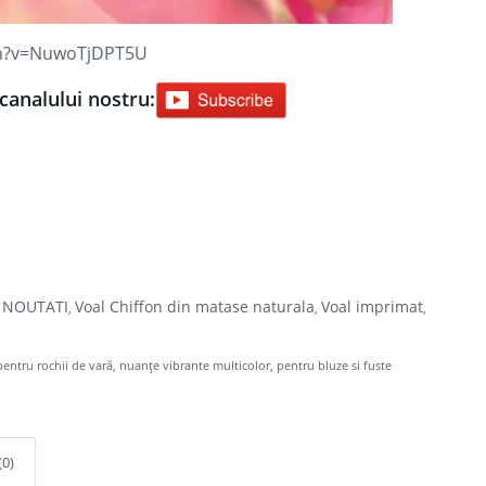
ch?v=NuwoTjDPT5U
canalului nostru:
NOUTATI
Voal Chiffon din matase naturala
Voal imprimat
,
,
,
,
pentru rochii de vară
,
nuanțe vibrante multicolor
,
pentru bluze si fuste
(0)