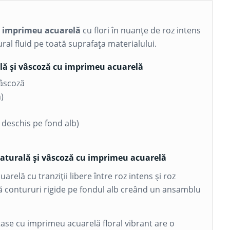
u imprimeu acuarelă
cu flori în nuanțe de roz intens
ural fluid pe toată suprafața materialului.
ală și vâscoză cu imprimeu acuarelă
âscoză
)
z deschis pe fond alb)
naturală și vâscoză cu imprimeu acuarelă
arelă cu tranziții libere între roz intens și roz
ă contururi rigide pe fondul alb creând un ansamblu
tase cu imprimeu acuarelă floral vibrant are o