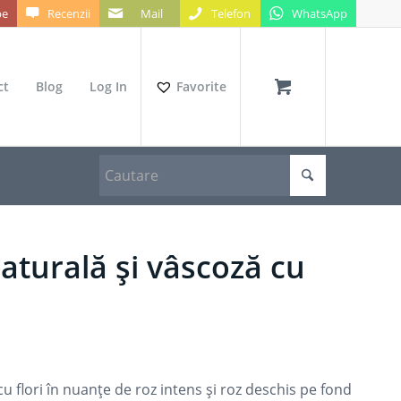
be
Recenzii
Mail
Telefon
WhatsApp
ct
Blog
Log In
Favorite
aturală și vâscoză cu
u flori în nuanțe de roz intens și roz deschis pe fond