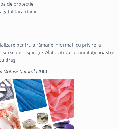
rpă de protecție
 agățat fără clame
cializare pentru a rămâne informați cu privire la
și surse de inspirație. Alăturați-vă comunității noastre
cu drag!
in Matase Naturala
AICI.