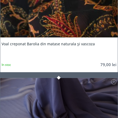
Voal creponat Barolia din matase naturala și vascoza
79,00
lei
In stoc