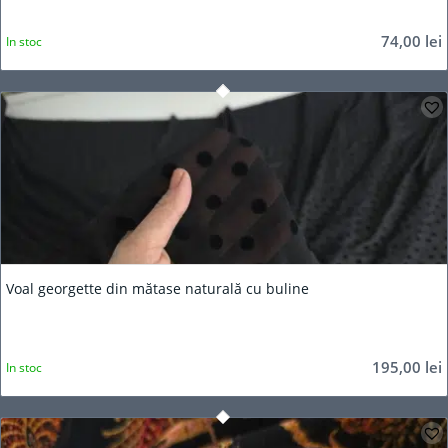
74,00
lei
In stoc
Voal georgette din mătase naturală cu buline
195,00
lei
In stoc