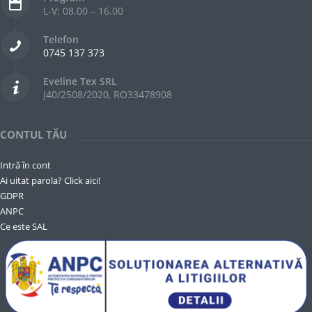
L-V: 08.00 – 16.00
Telefon
0745 137 373
Eveline Tex SRL
J40/2508/2020, RO33478908
CONTUL TĂU
Intră în cont
Ai uitat parola? Click aici!
GDPR
ANPC
Ce este SAL