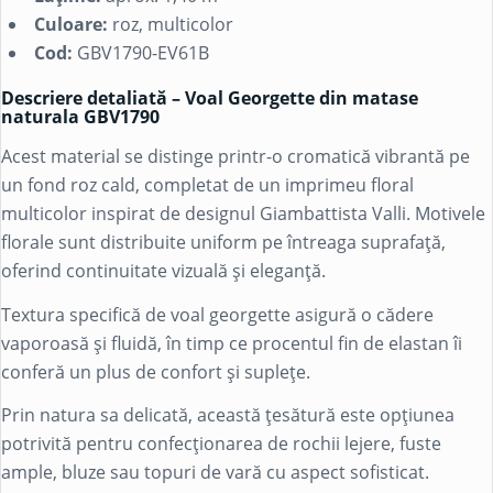
Culoare:
roz, multicolor
Cod:
GBV1790-EV61B
Descriere detaliată – Voal Georgette din matase
naturala GBV1790
Acest material se distinge printr-o cromatică vibrantă pe
un fond roz cald, completat de un imprimeu floral
multicolor inspirat de designul Giambattista Valli. Motivele
florale sunt distribuite uniform pe întreaga suprafață,
oferind continuitate vizuală și eleganță.
Textura specifică de voal georgette asigură o cădere
vaporoasă și fluidă, în timp ce procentul fin de elastan îi
conferă un plus de confort și suplețe.
Prin natura sa delicată, această țesătură este opțiunea
potrivită pentru confecționarea de rochii lejere, fuste
ample, bluze sau topuri de vară cu aspect sofisticat.