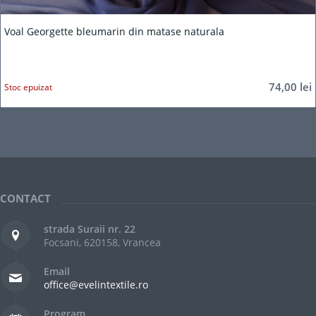
Voal Georgette bleumarin din matase naturala
74,00
lei
Stoc epuizat
CONTACT
strada Suraii nr. 22
Focsani, 620158, Vrancea
Email
office@evelintextile.ro
Program