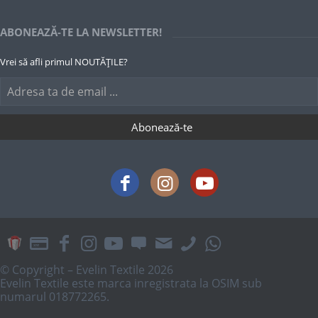
ABONEAZĂ-TE LA NEWSLETTER!
Vrei să afli primul NOUTĂȚILE?
© Copyright – Evelin Textile 2026
Evelin Textile este marca inregistrata la OSIM sub
numarul 018772265.