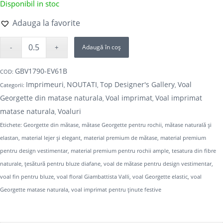
Disponibil in stoc
Adauga la favorite
Adaugă în coș
GBV1790-EV61B
COD:
Imprimeuri
NOUTATI
Top Designer's Gallery
Voal
Categorii:
,
,
,
Georgette din matase naturala
Voal imprimat
Voal imprimat
,
,
matase naturala
Voaluri
,
Etichete:
Georgette din mătase
,
mătase Georgette pentru rochii
,
mătase naturală și
elastan
,
material lejer și elegant
,
material premium de mătase
,
material premium
pentru design vestimentar
,
material premium pentru rochii ample
,
tesatura din fibre
naturale
,
țesătură pentru bluze diafane
,
voal de mătase pentru design vestimentar
,
voal fin pentru bluze
,
voal floral Giambattista Valli
,
voal Georgette elastic
,
voal
Georgette matase naturala
,
voal imprimat pentru ținute festive