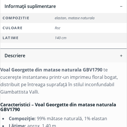
Informații suplimentare
COMPOZITIE
elastan, matase naturala
CULOARE
Roz
LATIME
140 cm
Descriere
Voal Georgette din matase naturala GBV1790
te
cucerește instantaneu printr-un imprimeu floral bogat,
distribuit pe întreaga suprafață în stilul inconfundabil
Giambattista Valli.
Caracteristici – Voal Georgette din matase naturala
GBV1790
Compoziție:
99% mătase naturală, 1% elastan
Lățime:
aprox. 1,40 m