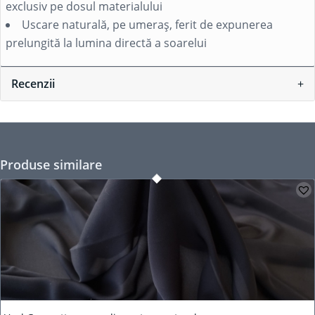
exclusiv pe dosul materialului
Uscare naturală, pe umeraș, ferit de expunerea
prelungită la lumina directă a soarelui
Recenzii
Produse similare