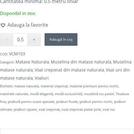
Cantitatea minima: 0.5
metru liniar
Disponibil in stoc
Adauga la favorite
Adaugă în coș
VCM103
COD:
Matase Naturala
Muselina din matase naturala
Muselina
Categorii:
,
,
matase naturala
Voal creponat din matase naturala
Voal uni din
,
,
matase naturala
Voaluri
,
Etichete:
matase naturala
,
material creponat
,
material premium pentru rochii
,
materiale naturale
,
modă elegantă
,
modă exclusivistă
,
muselină roz pastel
,
Tesatura
fina
,
țesătură pentru ocazii speciale
,
țesături fluide
,
țesături pentru rochii
,
țesături
rafinate
,
țesături ușoare
,
voal creponat
,
voal creponat pastel pink
,
voal roz