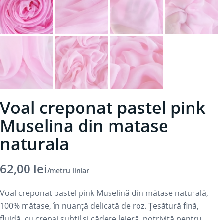
Voal creponat pastel pink
Muselina din matase
naturala
62,00
lei
/metru liniar
Voal creponat pastel pink Muselină din mătase naturală,
100% mătase, în nuanță delicată de roz. Țesătură fină,
fluidă, cu crepaj subtil și cădere lejeră, potrivită pentru