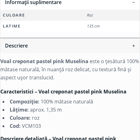
Informații suplimentare
CULOARE
Roz
LATIME
135 cm
Descriere
Voal creponat pastel pink Muselina
este o țesătură 100%
mătase naturală, în nuanță roz delicat, cu textură fină și
aspect ușor translucid.
Caracteristici – Voal creponat pastel pink Muselina
Compoziție:
100% mătase naturală
Lățime:
aprox. 1,35 m
Culoare:
roz
Cod:
VCM103
Descriere detaliată – Voal creponat pastel pink