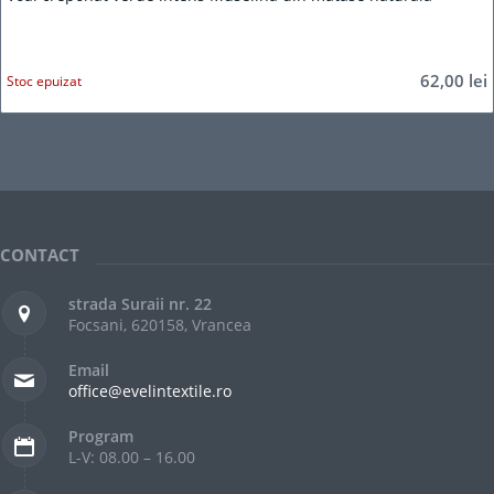
62,00
lei
Stoc epuizat
CONTACT
strada Suraii nr. 22
Focsani, 620158, Vrancea
Email
office@evelintextile.ro
Program
L-V: 08.00 – 16.00