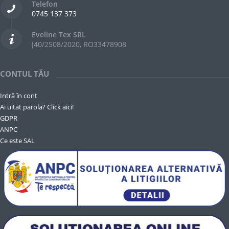
Telefon
0745 137 373
Eveline Tex SRL
J40/2508/2020, RO33478908
CONTUL TĂU
Intră în cont
Ai uitat parola? Click aici!
GDPR
ANPC
Ce este SAL