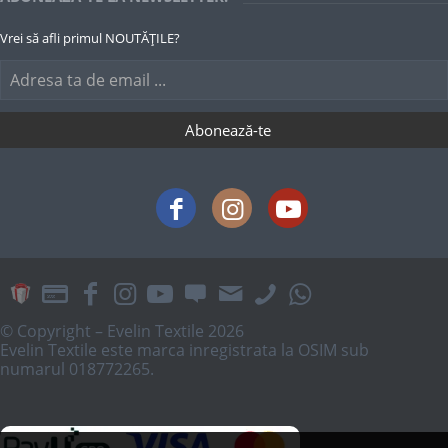
Vrei să afli primul NOUTĂȚILE?
© Copyright – Evelin Textile 2026
Evelin Textile este marca inregistrata la OSIM sub
numarul 018772265.