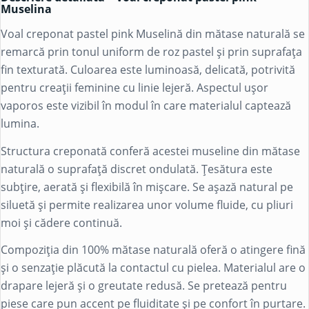
Muselina
Voal creponat pastel pink Muselină din mătase naturală se
remarcă prin tonul uniform de roz pastel și prin suprafața
fin texturată. Culoarea este luminoasă, delicată, potrivită
pentru creații feminine cu linie lejeră. Aspectul ușor
vaporos este vizibil în modul în care materialul captează
lumina.
Structura creponată conferă acestei museline din mătase
naturală o suprafață discret ondulată. Țesătura este
subțire, aerată și flexibilă în mișcare. Se așază natural pe
siluetă și permite realizarea unor volume fluide, cu pliuri
moi și cădere continuă.
Compoziția din 100% mătase naturală oferă o atingere fină
și o senzație plăcută la contactul cu pielea. Materialul are o
drapare lejeră și o greutate redusă. Se pretează pentru
piese care pun accent pe fluiditate și pe confort în purtare.