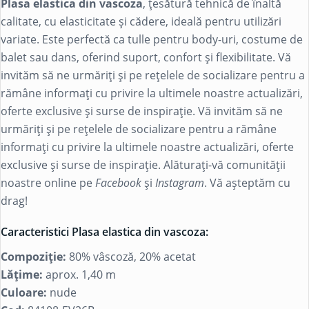
Plasa elastica din vascoza
, țesătură tehnică de înaltă
calitate, cu elasticitate și cădere, ideală pentru utilizări
variate. Este perfectă ca tulle pentru body-uri, costume de
balet sau dans, oferind suport, confort și flexibilitate. Vă
invităm să ne urmăriți și pe rețelele de socializare pentru a
rămâne informați cu privire la ultimele noastre actualizări,
oferte exclusive și surse de inspirație. Vă invităm să ne
urmăriți și pe rețelele de socializare pentru a rămâne
informați cu privire la ultimele noastre actualizări, oferte
exclusive și surse de inspirație. Alăturați-vă comunității
noastre online pe
Facebook
și
Instagram
. Vă așteptăm cu
drag!
Caracteristici Plasa elastica din vascoza:
Compoziție:
80% vâscoză, 20% acetat
Lățime:
aprox. 1,40 m
Culoare:
nude