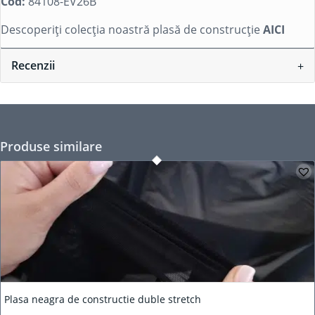
Cod:
84108-EV26B
Descoperiți colecția noastră plasă de construcție
AICI
Recenzii
Produse similare
Plasa neagra de constructie duble stretch