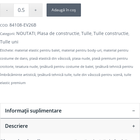
Adaugă în coș
84108-EV26B
COD:
NOUTATI
Plasa de constructie
Tulle
Tulle constructie
Categorii:
,
,
,
,
Tulle uni
Etichete:
material elastic pentru balet
,
material pentru body-uri
,
material pentru
costume de dans
,
plasă elastică din vâscoză
,
plasa nude
,
plasă premium pentru
croitorie
,
tesatura nude
,
țesătură pentru costume de balet
,
țesătură tehnică pentru
îmbrăcăminte artistică
,
țesătură tehnică tulle
,
tulle din vâscoză pentru scenă
,
tulle
elastic premium
Informații suplimentare
Descriere