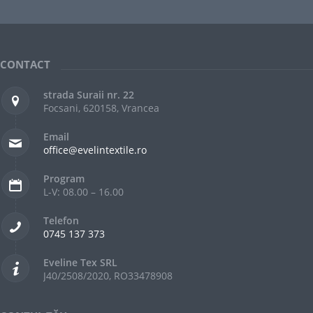
CONTACT
strada Suraii nr. 22
Focsani, 620158, Vrancea
Email
office@evelintextile.ro
Program
L-V: 08.00 – 16.00
Telefon
0745 137 373
Eveline Tex SRL
J40/2508/2020, RO33478908