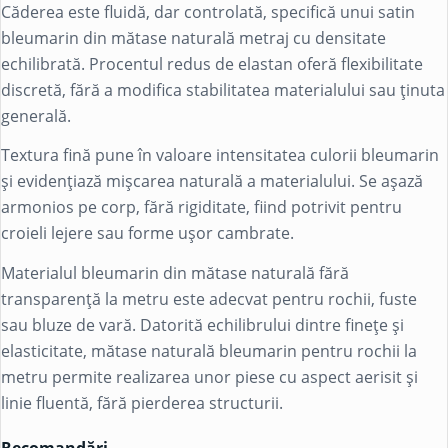
Căderea este fluidă, dar controlată, specifică unui satin
bleumarin din mătase naturală metraj cu densitate
echilibrată. Procentul redus de elastan oferă flexibilitate
discretă, fără a modifica stabilitatea materialului sau ținuta
generală.
Textura fină pune în valoare intensitatea culorii bleumarin
și evidențiază mișcarea naturală a materialului. Se așază
armonios pe corp, fără rigiditate, fiind potrivit pentru
croieli lejere sau forme ușor cambrate.
Materialul bleumarin din mătase naturală fără
transparență la metru este adecvat pentru rochii, fuste
sau bluze de vară. Datorită echilibrului dintre finețe și
elasticitate, mătase naturală bleumarin pentru rochii la
metru permite realizarea unor piese cu aspect aerisit și
linie fluentă, fără pierderea structurii.
Recomandări