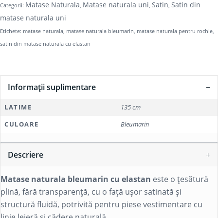
Matase Naturala
Matase naturala uni
Satin
Satin din
Categorii:
,
,
,
matase naturala uni
Etichete:
matase naturala
,
matase naturala bleumarin
,
matase naturala pentru rochie
,
satin din matase naturala cu elastan
Informații suplimentare
LATIME
135 cm
CULOARE
Bleumarin
Descriere
Matase naturala bleumarin cu elastan
este o țesătură
plină, fără transparență, cu o față ușor satinată și
structură fluidă, potrivită pentru piese vestimentare cu
linie lejeră și cădere naturală.