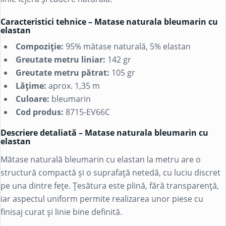
Caracteristici tehnice – Matase naturala bleumarin cu
elastan
Compoziție:
95% mătase naturală, 5% elastan
Greutate metru liniar:
142 gr
Greutate metru pătrat:
105 gr
Lățime:
aprox. 1,35 m
Culoare:
bleumarin
Cod produs:
8715-EV66C
Descriere detaliată – Matase naturala bleumarin cu
elastan
Mătase naturală bleumarin cu elastan la metru are o
structură compactă și o suprafață netedă, cu luciu discret
pe una dintre fețe. Țesătura este plină, fără transparență,
iar aspectul uniform permite realizarea unor piese cu
finisaj curat și linie bine definită.