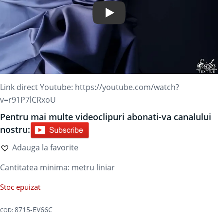
Play Video
Link direct Youtube:
https://youtube.com/watch?
v=r91P7lCRxoU
Pentru mai multe videoclipuri abonati-va canalului
nostru:
Adauga la favorite
Cantitatea minima:
metru liniar
Stoc epuizat
8715-EV66C
COD: