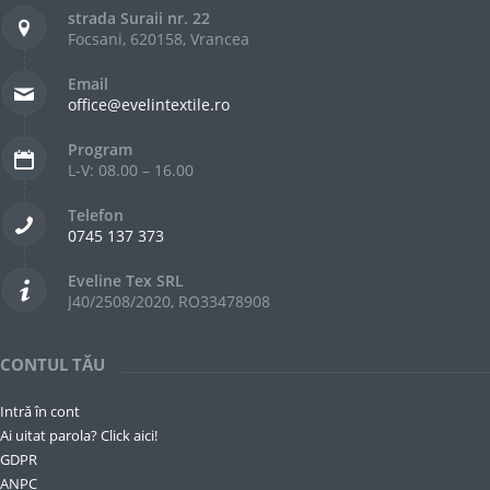
strada Suraii nr. 22
Focsani, 620158, Vrancea
Email
office@evelintextile.ro
Program
L-V: 08.00 – 16.00
Telefon
0745 137 373
Eveline Tex SRL
J40/2508/2020, RO33478908
CONTUL TĂU
Intră în cont
Ai uitat parola? Click aici!
GDPR
ANPC