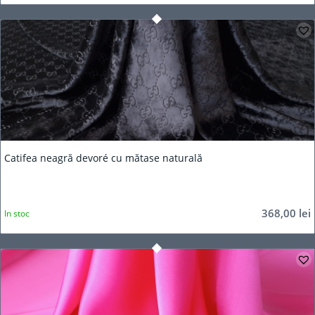
5.00
Catifea neagră devoré cu mătase naturală
368,00
lei
In stoc