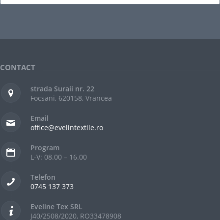
CONTACT
strada Suraii nr. 22
Focsani, 620158, Vrancea
Email
office@evelintextile.ro
Program
L-V: 08.00 – 16.00
Telefon
0745 137 373
Eveline Tex SRL
J40/2508/2020, RO33478908