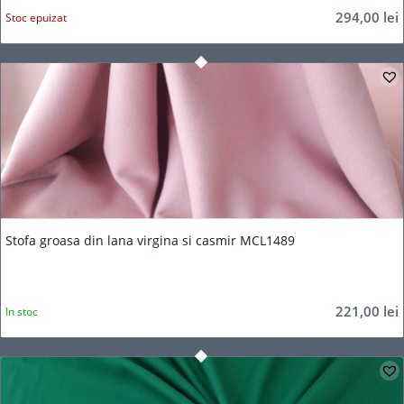
294,00
lei
Stoc epuizat
Stofa groasa din lana virgina si casmir MCL1489
221,00
lei
In stoc