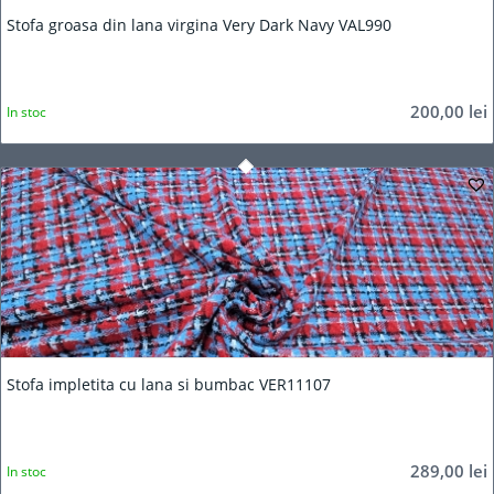
Stofa groasa din lana virgina Very Dark Navy VAL990
200,00
lei
In stoc
5.00
Stofa impletita cu lana si bumbac VER11107
289,00
lei
In stoc