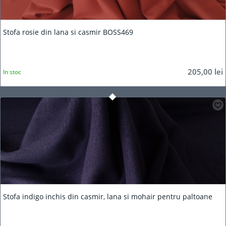
Stofa rosie din lana si casmir BOSS469
205,00
lei
In stoc
Stofa indigo inchis din casmir, lana si mohair pentru paltoane