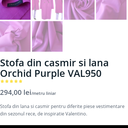
Stofa din casmir si lana
Orchid Purple VAL950
Evaluat la
294,00
lei
/metru liniar
5.00
din 5
pe baza
Stofa din lana si casmir pentru diferite piese vestimentare
unei
din sezonul rece, de inspiratie Valentino.
singure
evaluări