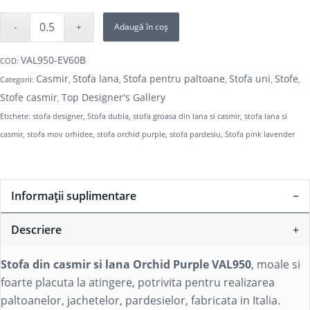
Adaugă în coș
VAL950-EV60B
COD:
Casmir
Stofa lana
Stofa pentru paltoane
Stofa uni
Stofe
Categorii:
,
,
,
,
,
Stofe casmir
Top Designer's Gallery
,
Etichete:
stofa designer
,
Stofa dubla
,
stofa groasa din lana si casmir
,
stofa lana si
casmir
,
stofa mov orhidee
,
stofa orchid purple
,
stofa pardesiu
,
Stofa pink lavender
Informații suplimentare
Descriere
Stofa din casmir si lana Orchid Purple VAL950
, moale si
foarte placuta la atingere, potrivita pentru realizarea
paltoanelor, jachetelor, pardesielor, fabricata in Italia.