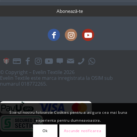
© Copyright – Evelin Textile 2026
Evelin Textile este marca inregistrata la OSIM sub
numarul 018772265.
Site-ul nostru foloseste Cookies pentru a asigura cea mai buna
experienta pentru dumneavoastra.
Ok
Ascunde notificarea