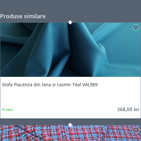
Produse similare
5.00
Stofa Piacenza din lana si casmir Teal VAL989
368,00
lei
In stoc