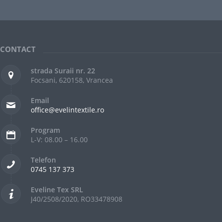
CONTACT
strada Suraii nr. 22
Focsani, 620158, Vrancea
Email
office@evelintextile.ro
Program
L-V: 08.00 – 16.00
Telefon
0745 137 373
Eveline Tex SRL
J40/2508/2020, RO33478908