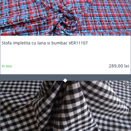
5.00
Stofa impletita cu lana si bumbac VER11107
289,00
lei
In stoc