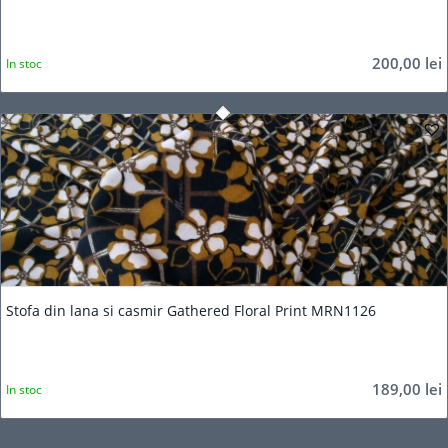
200,00
lei
In stoc
5.00
Stofa din lana si casmir Gathered Floral Print MRN1126
189,00
lei
In stoc