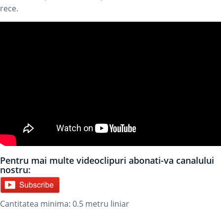
rece.
Pentru mai multe videoclipuri abonati-va canalului
nostru:
Cantitatea minima: 0.5
metru liniar