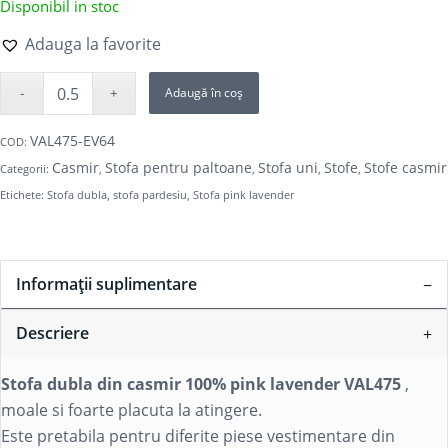
Disponibil in stoc
Adauga la favorite
Adaugă în coș
VAL475-EV64
COD:
Casmir
Stofa pentru paltoane
Stofa uni
Stofe
Stofe casmir
Categorii:
,
,
,
,
Etichete:
Stofa dubla
,
stofa pardesiu
,
Stofa pink lavender
Informații suplimentare
Descriere
Stofa dubla din casmir 100% pink lavender VAL475
,
moale si foarte placuta la atingere.
Este pretabila pentru diferite piese vestimentare din