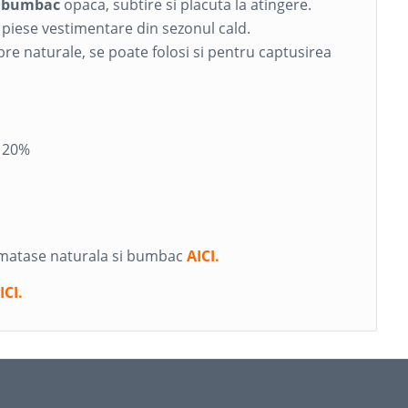
i bumbac
opaca, subtire si placuta la atingere.
e piese vestimentare din sezonul cald.
bre naturale, se poate folosi si pentru captusirea
 20%
n matase naturala si bumbac
AICI.
ICI.