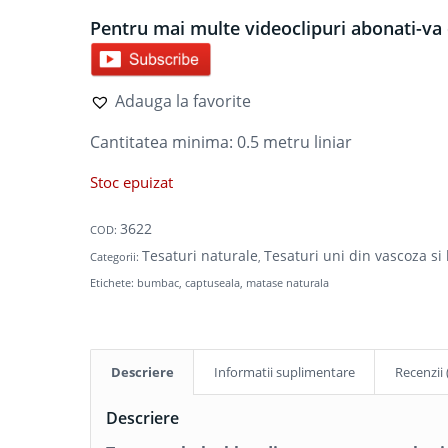
Pentru mai multe videoclipuri abonati-va 
Adauga la favorite
Cantitatea minima: 0.5
metru liniar
Stoc epuizat
3622
COD:
Tesaturi naturale
Tesaturi uni din vascoza s
Categorii:
,
Etichete:
bumbac
,
captuseala
,
matase naturala
Descriere
Informatii suplimentare
Recenzii 
Descriere