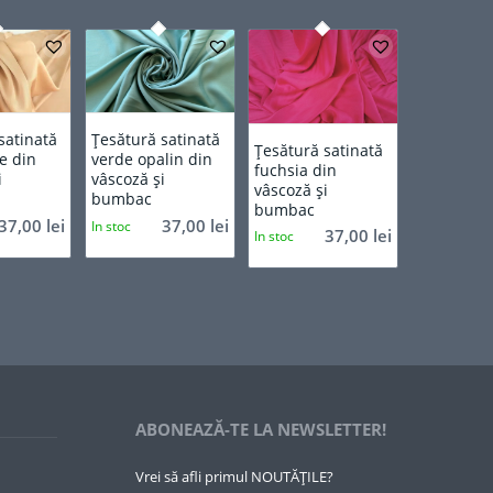
satinată
Țesătură satinată
Țesătură satinată
e din
verde opalin din
fuchsia din
i
vâscoză și
vâscoză și
bumbac
bumbac
37,00
lei
37,00
lei
In stoc
37,00
lei
In stoc
ABONEAZĂ-TE LA NEWSLETTER!
Vrei să afli primul NOUTĂȚILE?