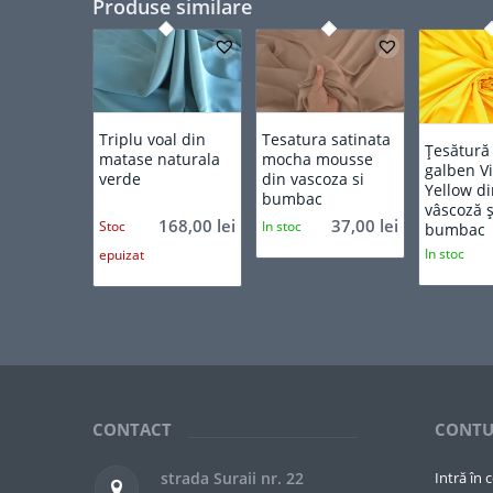
Produse similare
Triplu voal din
Tesatura satinata
Țesătură
matase naturala
mocha mousse
galben V
verde
din vascoza si
Yellow d
bumbac
vâscoză ș
168,00
lei
37,00
lei
Stoc
In stoc
bumbac
In stoc
epuizat
CONTACT
CONTU
strada Suraii nr. 22
Intră în 