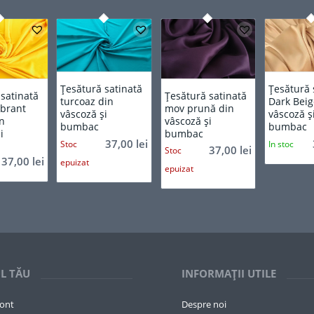
Țesătură satinată
Țesătură 
 satinată
Țesătură satinată
turcoaz din
Dark Beig
ibrant
mov prună din
vâscoză și
vâscoză ș
in
vâscoză și
bumbac
bumbac
i
bumbac
37,00
lei
Stoc
In stoc
37,00
lei
Stoc
37,00
lei
epuizat
epuizat
L TĂU
INFORMAȚII UTILE
cont
Despre noi