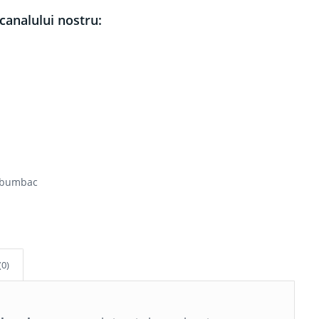
canalului nostru:
i bumbac
(0)