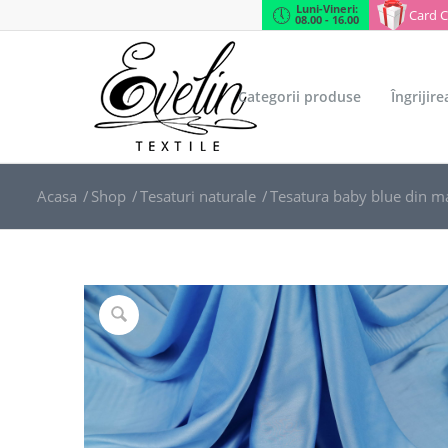
Luni-Vineri:
Card 
08.00 - 16.00
Categorii produse
Îngrijir
Acasa
/
Shop
/
Tesaturi naturale
/
Tesatura baby blue din m