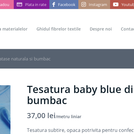
Cadou
Plata in rate
Facebook
Instagram
Youtu
ea materialelor
Ghidul fibrelor textile
Despre noi
Conta
atase naturala si bumbac
Tesatura baby blue di
bumbac
37,00
lei
/metru liniar
Tesatura subtire, opaca potrivita pentru confec