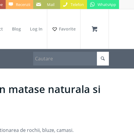
be
Recenzii
Mail
Telefon
WhatsApp
ct
Blog
Log In
Favorite
n matase naturala si
tionarea de rochii, bluze, camasi.