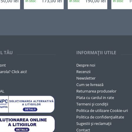
150,00
lei
173,00
lei
190,00
lei
1
In stoc
In stoc
In stoc
L TĂU
INFORMAȚII UTILE
cont
Despre noi
arola? Click aici!
Recenzii
Newsletter
Cum se livrează
SAL
Returnarea produselor
Plata cu cardul in rate
Termeni și condiții
Politica de utilizare Cookie-uri
Politica de confidențialitate
Sugestii și reclamații
Contact