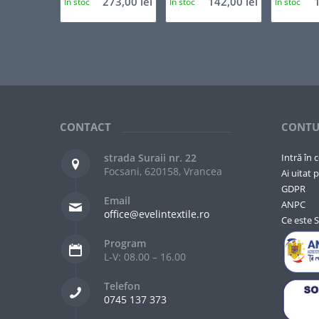
273,00
lei
142,00
lei
In stoc
In stoc
In stoc
CONTACT
CONTU
strada Suraii nr. 22
Intră în 
Focsani, 620158, Vrancea
Ai uitat p
GDPR
Email
ANPC
office@evelintextile.ro
Ce este 
Program
L-V: 08.00 – 16.00
Telefon
0745 137 373