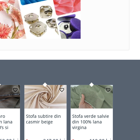
aro
Stofa subtire din
Stofa verde salvie
in lana
casmir beige
din 100% lana
’s si
virgina