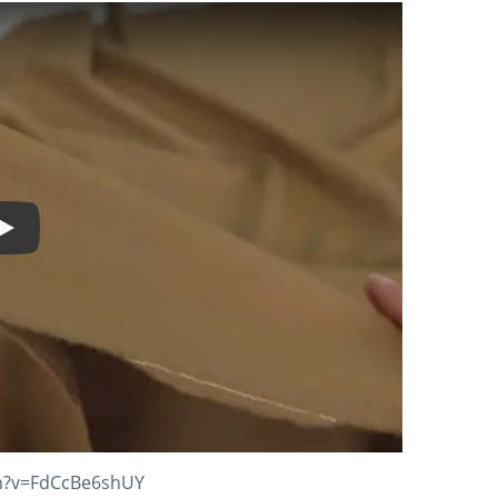
Play Video
ch?v=FdCcBe6shUY