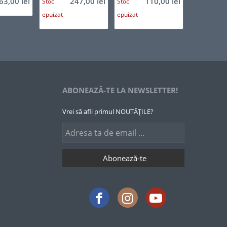
63,00
lei
247,00
lei
110,00
lei
Stoc
Stoc
epuizat
epuizat
ABONEAZĂ-TE LA NEWSLETTER!
Vrei să afli primul NOUTĂȚILE?