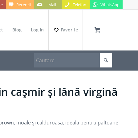
be
Recenzii
Mail
Telefon
WhatsApp
ct
Blog
Log In
Favorite
 cașmir și lână virgină
 brown, moale și călduroasă, ideală pentru paltoane