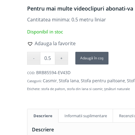
Pentru mai multe videoclipuri abonati-va 
Cantitatea minima: 0.5
metru liniar
Disponibil in stoc
Adauga la favorite
Adaugă în coș
BRB85594-EV43D
COD:
Casmir
Stofa lana
Stofa pentru paltoane
Sto
Categorii:
,
,
,
Etichete:
stofa de palton
,
stofa din lana si casmir
,
țesături naturale
Descriere
Informatii suplimentare
Recenzii 
Descriere