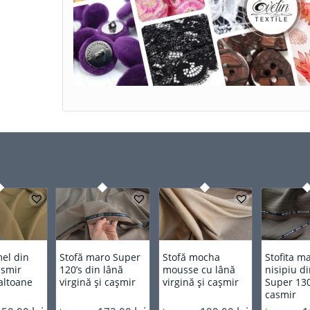
mel din
Stofă maro Super
Stofă mocha
Stofita m
asmir
120’s din lână
mousse cu lână
nisipiu d
altoane
virgină și cașmir
virgină și cașmir
Super 130
casmir