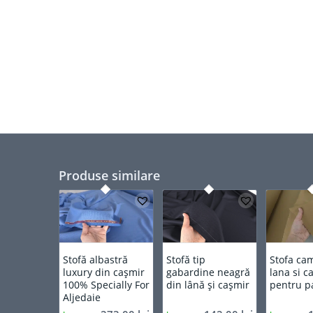
Produse similare
Stofă albastră
Stofă tip
Stofa ca
luxury din cașmir
gabardine neagră
lana si c
100% Specially For
din lână și cașmir
pentru p
Aljedaie