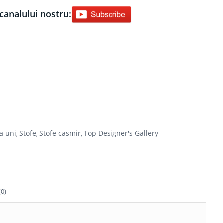
canalului nostru:
fa uni
Stofe
Stofe casmir
Top Designer's Gallery
,
,
,
(0)