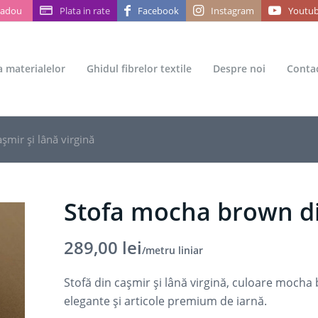
Cadou
Plata in rate
Facebook
Instagram
Youtu
ea materialelor
Ghidul fibrelor textile
Despre noi
Conta
mir și lână virgină
Stofa mocha brown din
289,00
lei
/metru liniar
Stofă din cașmir și lână virgină, culoare mocha
elegante și articole premium de iarnă.