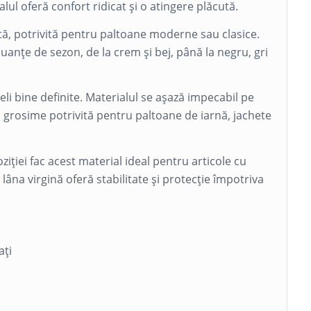
lul oferă confort ridicat și o atingere plăcută.
tă, potrivită pentru paltoane moderne sau clasice.
anțe de sezon, de la crem și bej, până la negru, gri
ieli bine definite. Materialul se așază impecabil pe
 o grosime potrivită pentru paltoane de iarnă, jachete
ziției fac acest material ideal pentru articole cu
lâna virgină oferă stabilitate și protecție împotriva
ați