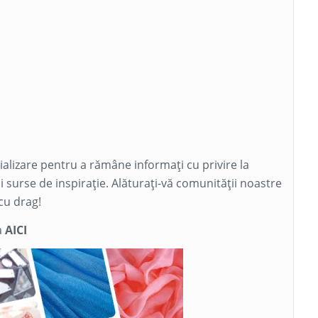
cializare pentru a rămâne informați cu privire la
și surse de inspirație. Alăturați-vă comunității noastre
cu drag!
a
AICI