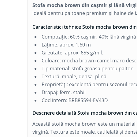
Stofa mocha brown din cașmir și lână virg
ideală pentru paltoane premium și haine de i
Caracteristici tehnice Stofa mocha brown din 
Compoziție: 60% cașmir, 40% lână virgină
Lățime: aprox. 1,60 m
Greutate: aprox. 655 g/m.l.
Culoare: mocha brown (camel-maro desc
Tip material: stofă groasă pentru palton
Textură: moale, densă, plină
Proprietăți: excelentă pentru sezonul rec
Drapaj: ferm, stabil
Cod intern: BRB85594-EV43D
Descriere detaliată Stofa mocha brown din ca
Această stofă mocha brown este un material 
virgină. Textura este moale, catifelată și den