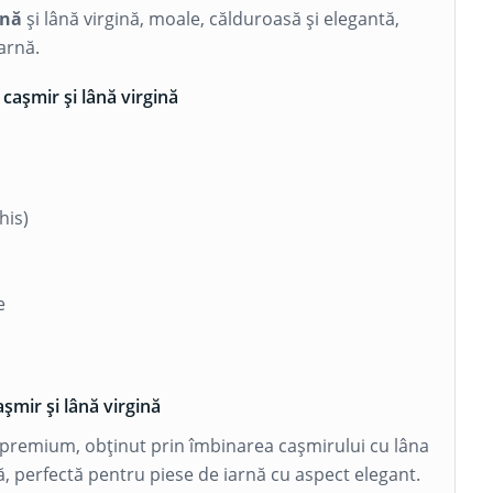
ină
și lână virgină, moale, călduroasă și elegantă,
arnă.
cașmir și lână virgină
his)
e
șmir și lână virgină
premium, obținut prin îmbinarea cașmirului cu lâna
să, perfectă pentru piese de iarnă cu aspect elegant.