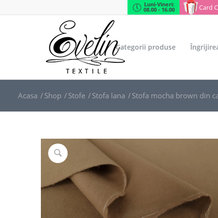
Luni-Vineri:
Card 
08.00 - 16.00
Categorii produse
Îngrijir
Acasa
/
Shop
/
Stofe
/
Stofa lana
/
Stofa mocha brown din caș