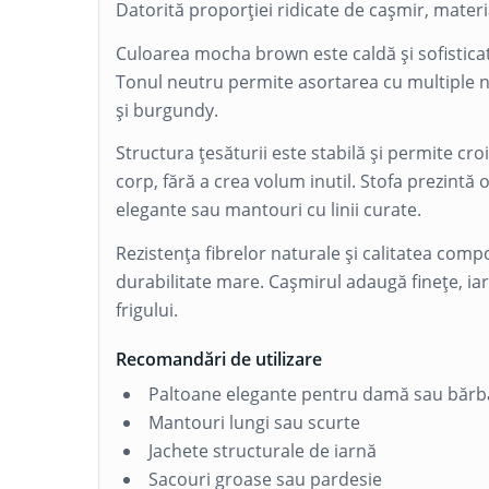
Datorită proporției ridicate de cașmir, materia
Culoarea mocha brown este caldă și sofistica
Tonul neutru permite asortarea cu multiple nu
și burgundy.
Structura țesăturii este stabilă și permite cro
corp, fără a crea volum inutil. Stofa prezintă
elegante sau mantouri cu linii curate.
Rezistența fibrelor naturale și calitatea compo
durabilitate mare. Cașmirul adaugă finețe, iar 
frigului.
Recomandări de utilizare
Paltoane elegante pentru damă sau bărb
Mantouri lungi sau scurte
Jachete structurale de iarnă
Sacouri groase sau pardesie