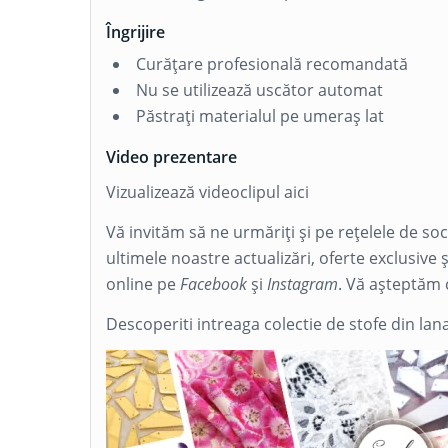
Îngrijire
Curățare profesională recomandată
Nu se utilizează uscător automat
Păstrați materialul pe umeraș lat
Video prezentare
Vizualizează videoclipul aici
Vă invităm să ne urmăriți și pe rețelele de so
ultimele noastre actualizări, oferte exclusive 
online pe
Facebook
și
Instagram
. Vă așteptăm 
Descoperiti intreaga colectie de stofe din lan